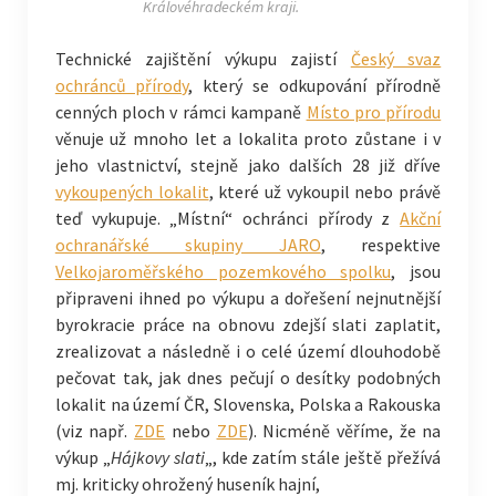
Královéhradec​kém kraji.
Technické zajištění výkupu zajistí
Český svaz
ochránců přírody
, který se odkupování přírodně
cenných ploch v rámci kampaně
Místo pro přírodu
věnuje už mnoho let a lokalita proto zůstane i v
jeho vlastnictví, stejně jako dalších 28 již dříve
vykoupených lokalit
, které už vykoupil nebo právě
teď vykupuje. „Místní“ ochránci přírody z
Akční
ochranářské skupiny JARO
, respektive
Velkojaroměřského pozemkového spolku
, jsou
připraveni ihned po výkupu a dořešení nejnutnější
byrokracie práce na obnovu zdejší slati zaplatit,
zrealizovat a následně i o celé území dlouhodobě
pečovat tak, jak dnes pečují o desítky podobných
lokalit na území ČR, Slovenska, Polska a Rakouska
(viz např.
ZDE
nebo
ZDE
). Nicméně věříme, že na
výkup „
Hájkovy slati
„, kde zatím stále ještě přežívá
mj. kriticky ohrožený huseník hajní,