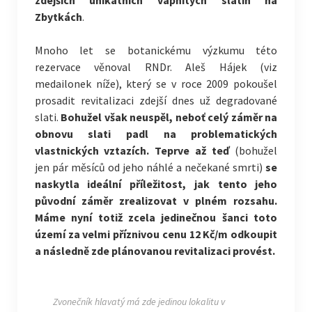
zdejších unikátních vápnitých slatin na
Zbytkách
.
Mnoho let se botanickému výzkumu této
rezervace věnoval RNDr. Aleš Hájek (viz
medailonek níže), který se v roce 2009 pokoušel
prosadit revitalizaci zdejší dnes už degradované
slati.
Bohužel však neuspěl, neboť celý záměr na
obnovu slati padl na problematických
vlastnických vztazích. Teprve až teď
(bohužel
jen pár měsíců od jeho náhlé a nečekané smrti)
se
naskytla ideální příležitost, jak tento jeho
původní záměr zrealizovat v plném rozsahu.
Máme nyní totiž zcela jedinečnou šanci toto
území za velmi příznivou cenu 12 Kč/m odkoupit
a následně zde plánovanou revitalizaci provést.
Zvonečník hlavatý má zde jedinou lokalitu v