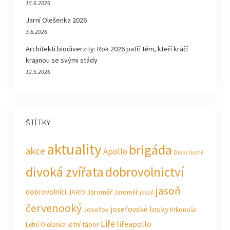
15.6.2026
Jarní Olešenka 2026
3.6.2026
Architekti biodiverzity: Rok 2026 patří těm, kteří kráčí
krajinou se svými stády
12.5.2026
ŠTÍTKY
aktuality
brigáda
akce
Apollo
Divocí koně
divoká zvířata
dobrovolnictví
jasoň
dobrovolníci
JARO Jaroměř
Jaroměř
jasoň
červenooký
josefovské louky
Josefov
Krkonoše
Life
lifeapollo
letní tábor
Letní Olešenka