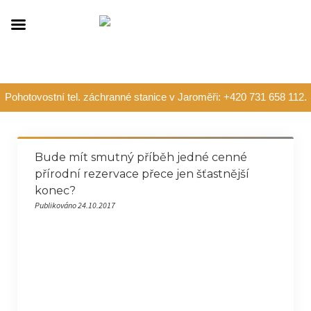
Pohotovostní tel. záchranné stanice v Jaroměři: +420 731 658 112.
Bude mít smutný příběh jedné cenné
přírodní rezervace přece jen šťastnější
konec?
Publikováno 24.10.2017