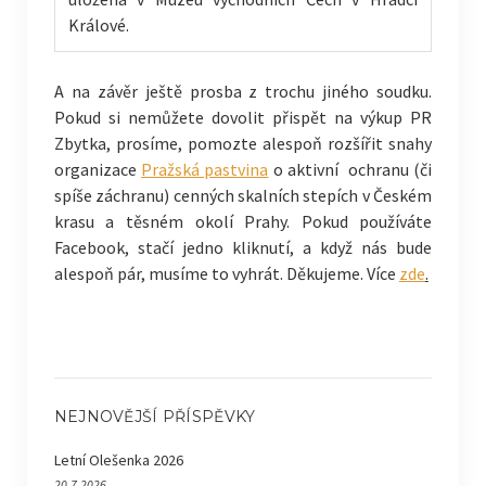
Králové.
A na závěr ještě prosba z trochu jiného soudku.
Pokud si nemůžete dovolit přispět na výkup PR
Zbytka, prosíme, pomozte alespoň rozšířit snahy
organizace
Pražská pastvina
o aktivní ochranu (či
spíše záchranu) cenných skalních stepích v Českém
krasu a těsném okolí Prahy. Pokud používáte
Facebook, stačí jedno kliknutí, a když nás bude
alespoň pár, musíme to vyhrát. Děkujeme. Více
zde
.
NEJNOVĚJŠÍ PŘÍSPĚVKY
Letní Olešenka 2026
20.7.2026