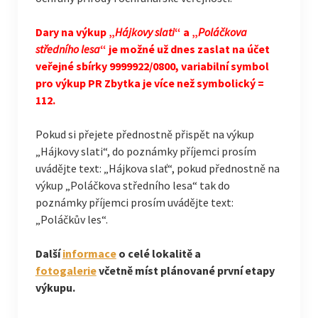
Dary na výkup „
Hájkovy slati
“ a „
Poláčkova
středního lesa
“ je možné už dnes zaslat na účet
veřejné sbírky 9999922/0800, variabilní symbol
pro výkup PR Zbytka je více než symbolický =
112.
Pokud si přejete přednostně přispět na výkup
„Hájkovy slati“, do poznámky příjemci prosím
uvádějte text: „Hájkova slať“, pokud přednostně na
výkup „Poláčkova středního lesa“ tak do
poznámky příjemci prosím uvádějte text:
„Poláčkův les“.
Další
informace
o celé lokalitě a
fotogalerie
včetně míst plánované první etapy
výkupu.