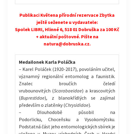
Publikaci Květena přírodní rezervace Zbytka
ještě seženete u vydavatele:
Spolek LIBRI, Hlinné 6, 518 01 Dobruška za 100 Kč
+ aktuální poštovné. Pište na
natura@dobruska.cz.
Medailonek Karla Poláčka
– Karel Poláček (1920-2017), povoláním učitel,
významný regionální entomolog a faunistik.
Znalec broučích čeledí
vrubounovitých (
Scarabaeidae
) a krascovitých
(
Buprestidae
), z blanokřídlých se zajímal
především o zlatěnky (
Chrysididae
).
– Dlouhodobě působil na
Podorlicku, Choceňsku a Vysokomýtsku.
Podstatná část jeho entomologických sbírek je
uložena v Muzeu východních Čech v Hradci