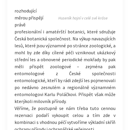
rozhodující
měrou přispějí
Huseník hajní v celé své kráse
právě
profesionální i amatérští botanici, které sdružuje
Česká botanická společnost. Na výkup navazujících
lesů, které jsou významné po stránce zoologické, a
mohl by zde díky cílené péči vzniknout ukázkový
střední les a obnovené periodické mokřady by pak
měli přispět zoologové – zejména pak
entomologové z České společnosti
entomologické, kteří by rádi zdejší les pojmenovali
po nedávno zesnulém a regionálně významném
entomologovi Karlu Poláčkovi. Přispět však může
kterýkoli milovník přírody.
Věříme, že postupně se nám třeba tuto cennou
rezervaci podaří vykoupit celou a tím zde v
kombinaci s vhodnou péčí vytvoříme výkladní skříň
ochrany přírody i ochranářské veřejnosti.