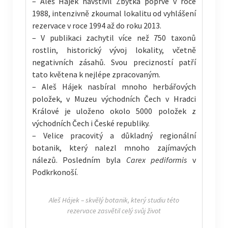
– Aleš Hájek navštívil Zbytka poprvé v roce
1988, intenzivně zkoumal lokalitu od vyhlášení
rezervace v roce 1994 až do roku 2013.
– V publikaci zachytil více než 750 taxonů
rostlin, historický vývoj lokality, včetně
negativních zásahů. Svou precizností patří
tato květena k nejlépe zpracovaným.
– Aleš Hájek nasbíral mnoho herbářových
položek, v Muzeu východních Čech v Hradci
Králové je uloženo okolo 5000 položek z
východních Čech i České republiky.
– Velice pracovitý a důkladný regionální
botanik, který nalezl mnoho zajímavých
nálezů. Posledním byla
Carex pediformis
v
Podkrkonoší.
Aleš Hájek – skvělý botanik, který studiu této
rezervace zasvětil celý svůj život