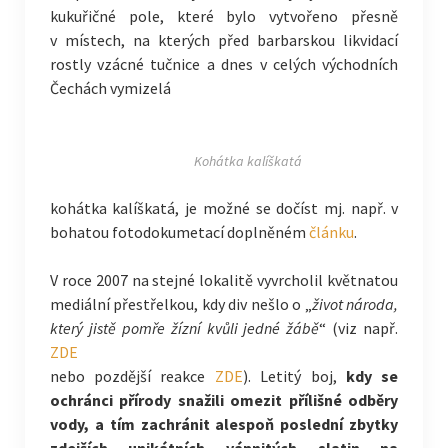
kukuřičné pole, které bylo vytvořeno přesně
v místech, na kterých před barbarskou likvidací
rostly vzácné tučnice a dnes v celých východních
Čechách vymizelá
Kohátka kalíškatá
kohátka kalíškatá, je možné se dočíst mj. např. v
bohatou fotodokumetací doplněném
článku
.
V roce 2007 na stejné lokalitě vyvrcholil květnatou
mediální přestřelkou, kdy div nešlo o „
život národa,
který jistě pomře žízní kvůli jedné žábě
“ (viz např.
ZDE
nebo pozdější reakce
ZDE
). Letitý boj,
kdy se
ochránci přírody snažili omezit přílišné odběry
vody, a tím zachránit alespoň poslední zbytky