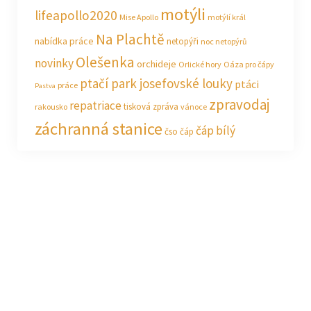
motýli
lifeapollo2020
Mise Apollo
motýlí král
Na Plachtě
nabídka práce
netopýři
noc netopýrů
Olešenka
novinky
orchideje
Orlické hory
Oáza pro čápy
ptačí park josefovské louky
ptáci
práce
Pastva
zpravodaj
repatriace
tisková zpráva
rakousko
vánoce
záchranná stanice
čáp bílý
čso
čáp