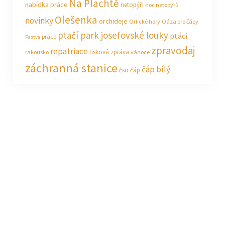
Na Plachtě
nabídka práce
netopýři
noc netopýrů
Olešenka
novinky
orchideje
Orlické hory
Oáza pro čápy
ptačí park josefovské louky
ptáci
práce
Pastva
zpravodaj
repatriace
tisková zpráva
rakousko
vánoce
záchranná stanice
čáp bílý
čso
čáp