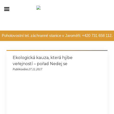
Pohotovostní tel. záchranné stanice v Jaroměři: +420 731 658 112.
Ekologická kauza, která hýbe
veřejností – pořad Nedej se
Publikováno 27.11.2017