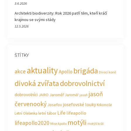
3.6.2026
Architekti biodiverzity: Rok 2026 patří těm, kteří kráčí
krajinou se svými stády
12.5.2026
ŠTÍTKY
aktuality
brigáda
akce
Apollo
Divocí koně
divoká zvířata
dobrovolnictví
jasoň
dobrovolníci
JARO Jaroměř
Jaroměř
jasoň
červenooký
josefovské louky
Josefov
Krkonoše
Life
lifeapollo
letní tábor
Letní Olešenka
motýli
lifeapollo2020
Mise Apollo
motýlí král