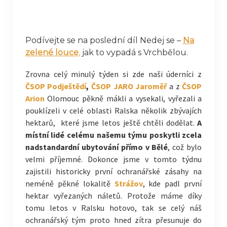
Podívejte se na poslední díl Nedej se –
Na
zelené louce
,
jak to vypadá s Vrchbělou.
Zrovna celý minulý týden si zde naši úderníci z
ČSOP Podještědí
,
ČSOP JARO Jaroměř
a z
ČSOP
Arion
Olomouc pěkně mákli a vysekali, vyřezali a
pouklízeli v celé oblasti Ralska několik zbývajích
hektarů, které jsme letos ještě chtěli dodělat.
A
místní lidé celému našemu týmu poskytli zcela
nadstandardní ubytování přímo v Bělé
, což bylo
velmi příjemné. Dokonce jsme v tomto týdnu
zajistili historicky první ochranářské zásahy na
neméně pěkné lokalitě
Strážov
, kde padl první
hektar vyřezaných náletů. Protože máme díky
tomu letos v Ralsku hotovo, tak se celý náš
ochranářský tým proto hned zítra přesunuje do