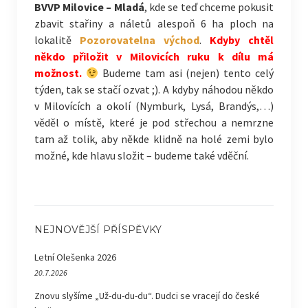
BVVP Milovice – Mladá
, kde se teď chceme pokusit
zbavit stařiny a náletů alespoň 6 ha ploch na
lokalitě
Pozorovatelna východ
.
Kdyby chtěl
někdo přiložit v Milovicích ruku k dílu má
možnost.
Budeme tam asi (nejen) tento celý
týden, tak se stačí ozvat ;). A kdyby náhodou někdo
v Milovících a okolí (Nymburk, Lysá, Brandýs,…)
věděl o místě, které je pod střechou a nemrzne
tam až tolik, aby někde klidně na holé zemi bylo
možné, kde hlavu složit – budeme také vděční.
NEJNOVĚJŠÍ PŘÍSPĚVKY
Letní Olešenka 2026
20.7.2026
Znovu slyšíme „Už-du-du-du“. Dudci se vracejí do české