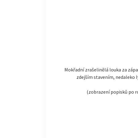
Mokřadní zrašelinělá louka za záp
zdejším stavením, nedaleko ly
(zobrazení popisků po r