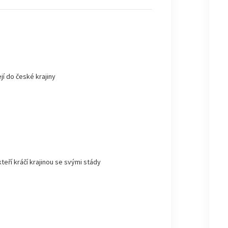
jí do české krajiny
kteří kráčí krajinou se svými stády