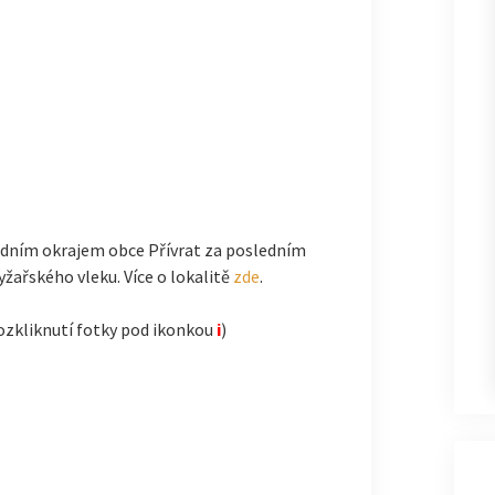
adním okrajem obce Přívrat za posledním
žařského vleku. Více o lokalitě
zde
.
ozkliknutí fotky pod ikonkou
i
)