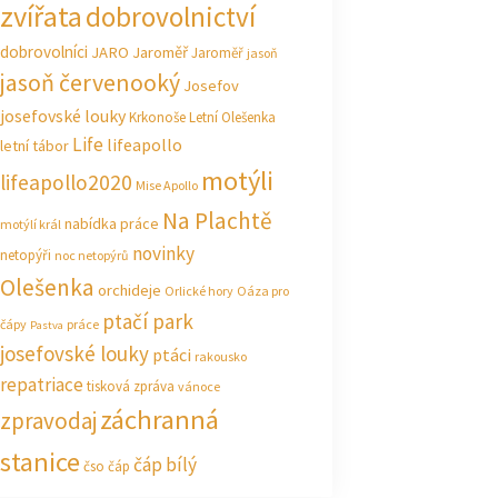
zvířata
dobrovolnictví
dobrovolníci
JARO Jaroměř
Jaroměř
jasoň
jasoň červenooký
Josefov
josefovské louky
Krkonoše
Letní Olešenka
Life
lifeapollo
letní tábor
motýli
lifeapollo2020
Mise Apollo
Na Plachtě
nabídka práce
motýlí král
novinky
netopýři
noc netopýrů
Olešenka
orchideje
Orlické hory
Oáza pro
ptačí park
čápy
práce
Pastva
josefovské louky
ptáci
rakousko
repatriace
tisková zpráva
vánoce
záchranná
zpravodaj
stanice
čáp bílý
čso
čáp