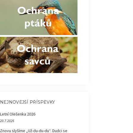
NEJNOVĚJŠÍ PŘÍSPĚVKY
Letní Olešenka 2026
20.7.2026
Znovu slyšíme „Už-du-du-du“. Dudci se