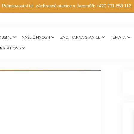
Pohotovostní tel. záchranné stanice v Jaroměři: +420 731 658 112.
 JSME
NAŠE ČINNOSTI
ZÁCHRANNÁ STANICE
TÉMATA
NSLATIONS