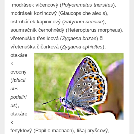
modrásek vičencový (
Polyommatus thersites
),
modrásek kozincový (Glaucopsiche alexis),
ostruháček kapinicový (
Satyrium acaciae
),
soumračník černohnědý (Heteropterus morpheus),
vřetenuška třeslicová (
Zygaena brizae
) či
vřetenuška čičorková
(
Zygaena ephialtes
),
otakáre
k
ovocný
(
Iphicli
des
podaliri
us
),
otakáre
k
fenyklový (Papilio machaon), lišaj pryšcový,