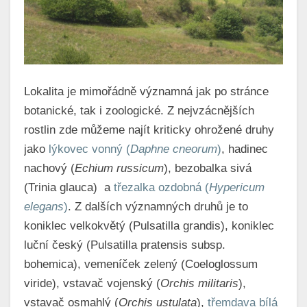
Lokalita je mimořádně významná jak po stránce
botanické, tak i zoologické. Z nejvzácnějších
rostlin zde můžeme najít kriticky ohrožené druhy
jako
lýkovec vonný (
Daphne cneorum
)
, hadinec
nachový (
Echium russicum
), bezobalka sivá
(Trinia glauca) a
třezalka ozdobná (
Hypericum
elegans
)
. Z dalších významných druhů je to
koniklec velkokvětý (Pulsatilla grandis), koniklec
luční český (Pulsatilla pratensis subsp.
bohemica), vemeníček zelený (Coeloglossum
viride), vstavač vojenský (
Orchis militaris
),
vstavač osmahlý (
Orchis ustulata
),
třemdava bílá