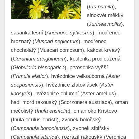
(
Iris pumila
),
sinokvět měkký
(
Jurinea mollis
),
sasanka lesní (
Anemone sylvestris
), modřenec
hroznatý (
Muscari neglectum
), modřenec
chocholatý (Muscari comosum), kakost krvavý
(
Geranium sanguineum
), koulenka prodloužená
(
Globularia bisnagarica
), prvosenka vyšší
(
Primula elatior
), hvězdnice velkoúborná
(Aster
scepusiensis
), hvězdnice zlatovlásek (
Aster
linosyris
), hvězdnice chlumní (Aster amellus),
hadí mord rakouský (Scorzonera austriaca), oman
mečolistý (
Inula ensifolia
), oman oko Kristovo
(Inula oculus-christi), zvonek boloňský
(
Campanula bononiensis
), zvonek sibiřský
(
Campanula sibirica
), rozrazil rakouský (Veronica