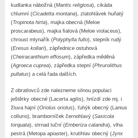
kudlanka nábožná (
Mantis religiosa
), cikáda
chlumní (
Cicadetta montana
), zlatohlávek huňatý
(
Tropinota hirta
), majka obecná (Meloe
proscarabeus), majka fialová (Meloe violaceus),
chroust mlynařík (
Polyphylla fullo
), stepník rudý
(
Eresus kollari
), zápřednice ostuhová
(
Cheiracanthium effosum
), zápředka měděná
(
Agroeca cuprea
), zápředka stepní (
Phrurolithus
pullatus
) a celá řada dalších.
Z obratlovců zde nalezneme silnou populaci
ještěrky obecné (Lacerta agilis), hnízdí zde mj. i
žluva hajní (
Oriolus oriolus
), ťuhýk obecný (Lanius
collurio), bramborníček černohlavý (
Saxicola
torquata
), strnad luční (
Emberiza calandra
), vlha
pestrá (Metopa apiaster), krutihlav obecný (
Jynx