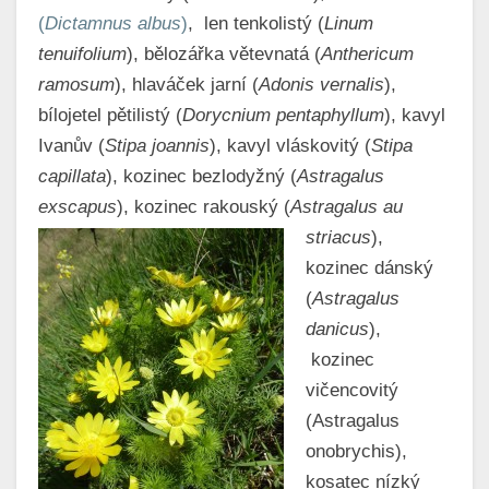
(
Dictamnus albus
)
, len tenkolistý (
Linum
tenuifolium
), bělozářka větevnatá (
Anthericum
ramosum
), hlaváček jarní (
Adonis vernalis
),
bílojetel pětilistý (
Dorycnium pentaphyllum
), kavyl
Ivanův (
Stipa joannis
), kavyl vláskovitý (
Stipa
capillata
), kozinec bezlodyžný (
Astragalus
exscapus
), kozinec rakouský (
Astragalus au
striacus
),
kozinec dánský
(
Astragalus
danicus
),
kozinec
vičencovitý
(Astragalus
onobrychis),
kosatec nízký