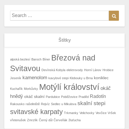
Search
Searc
for:
Štítky
Březová nad
alpská bezlesí
Baroch
Bíner
Svitavou
Devínská Kobyla
elektrovody
Horní Lánov
Hrobice
kamenolom
koniklec
Jeseník
kavylové stepi
Klobouky u Brna
Motýlí království
okáč
Kuchařík
Morkůvky
hnědý
Radotín
okáč skalní
Pardubice
Poběžovice
Praděd
skalní stepi
Rakousko
rašeliniště
Rejvíz
Sedlec u Mikulova
svitavské karpaty
Trkmanky
Velichovky
Vevčice
Vršek
vřetenušek
Zmrzlík
Černý důl
Červeňák
žluťucha