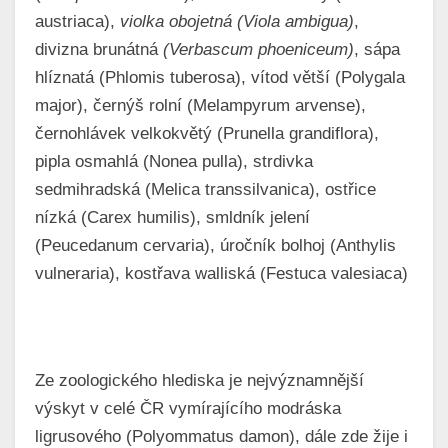
austriaca),
violka obojetná
(Viola ambigua)
,
divizna brunátná
(Verbascum phoeniceum)
, sápa
hlíznatá (Phlomis tuberosa), vítod větší (Polygala
major), černýš rolní (Melampyrum arvense),
černohlávek velkokvětý (Prunella grandiflora),
pipla osmahlá (Nonea pulla), strdivka
sedmihradská (Melica transsilvanica), ostřice
nízká (Carex humilis), smldník jelení
(Peucedanum cervaria), úročník bolhoj (Anthylis
vulneraria), kostřava walliská (Festuca valesiaca)
Ze zoologického hlediska je nejvýznamnější
výskyt v celé ČR vymírajícího modráska
ligrusového (Polyommatus damon), dále zde žije i