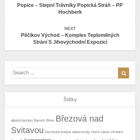
navigation
Popice – Stepní Trávníky Popická Stráň – PP
Hochberk
NEXT
Pěčíkov Východ – Komplex Teplomilných
Strání S Jihovýchodní Expozicí
Search
Searc
for:
Štítky
Březová nad
alpská bezlesí
Baroch
Bíner
Svitavou
Devínská Kobyla
elektrovody
Horní Lánov
Hrobice
kamenolom