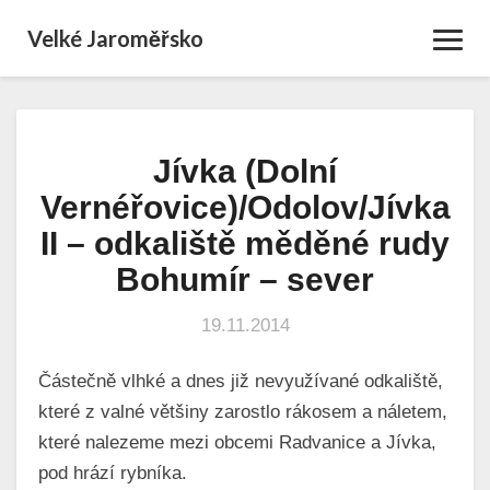
Velké Jaroměřsko
Toggl
Navig
Jívka (Dolní
Jívka
(Dolní
Vernéřovice)/Odolov/Jívka
Vernéřovice)/Odolov/Jívka
II – odkaliště měděné rudy
II
–
Bohumír – sever
odkaliště
měděné
19.11.2014
rudy
Bohumír
Částečně vlhké a dnes již nevyužívané odkaliště,
–
sever
které z valné většiny zarostlo rákosem a náletem,
které nalezeme mezi obcemi Radvanice a Jívka,
pod hrází rybníka.