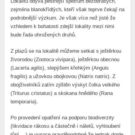
Lokalitu obývá pestřejší spetrum bezobratlých,
zejména blanokřídlých, kteří však teprve čekají na
podrobnější výzkum. Je však více než jisté že
vzhledem k bohatosti zdejší lokality mezi nimi
bude řada ohrožených druhů.
Z plazů se na lokalitě můžeme setkat s ještěrkou
živorodou (Zootoca vivipara), ještěrkou obecnou
(Lacerta agilis), slepýšem křehkým (Anguis
fragilis) a užovkou obojkovou (Natrix natrix). Z
obojživelníků zatím zjištěn výskyt čolka velkého
(Triturus cristatus) a skokana hnědého (Rana
temporaria).
Po provedení opatření na podporu biodiverzity
(likvidace rákosu a částečně i náletů, vyhloubení
tůní,…) je vysoce pravděpodobné že jednak dojde