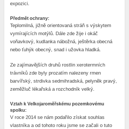
expozici.
Předmět ochrany:
Teplomilná, jižně orientovaná stráň s výskytem
vymírajících motýlů. Dále zde žije i okáč
voňavkový, kudlanka nábožná, ještěrka obecná
nebo ťuhýk obecný, snad i užovka hladká.
Ze zajímavějších druhů rostlin xerotermních
trávníků zde byly prozatím nalezeny rmen
barvířský, strdivka sedmihradská, pelyněk pravý,
zeměžluč lékařská a rozchodník velký.
Vztah k Velkojaroměřskému pozemkovému
spolku:
V roce 2014 se nám podařilo získat souhlas
vlastníka a od tohoto roku jsme se začali o tuto