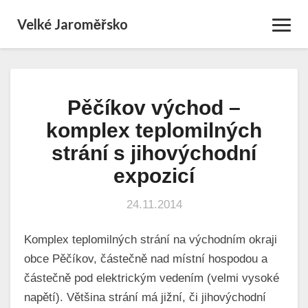
Velké Jaroměřsko
Toggl
Navig
Pěčíkov východ –
Pěčíkov
východ
komplex teplomilných
–
strání s jihovýchodní
komplex
teplomilných
expozicí
strání
s
24.11.2014
jihovýchodní
expozicí
Komplex teplomilných strání na východním okraji
obce Pěčíkov, částečně nad místní hospodou a
částečně pod elektrickým vedením (velmi vysoké
napětí). Většina strání má jižní, či jihovýchodní