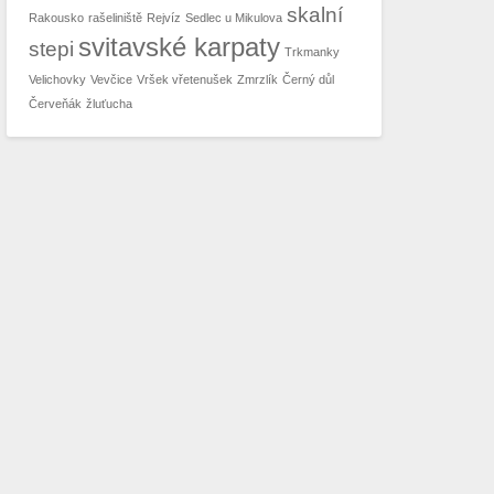
skalní
Rakousko
rašeliniště
Rejvíz
Sedlec u Mikulova
svitavské karpaty
stepi
Trkmanky
Velichovky
Vevčice
Vršek vřetenušek
Zmrzlík
Černý důl
Červeňák
žluťucha