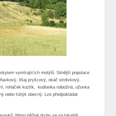
ýskytem vymírajících motýlů. Silnější populace
ňavkový, lišaj pryšcový, okáč strdivkový,
dní, roháček kozlík, kudlanka nábožná, užovka
cný nebo ťuhýk obecný. Lze předpokládat
avouků: Mimo běžné druhy se na lokalitě