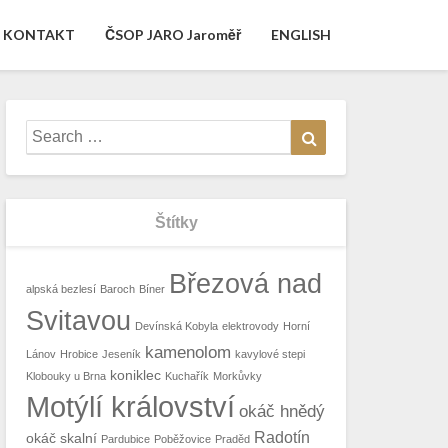
KONTAKT
ČSOP JARO Jaroměř
ENGLISH
Search
Search
for:
Štítky
Březová nad
alpská bezlesí
Baroch
Bíner
Svitavou
Devínská Kobyla
elektrovody
Horní
kamenolom
Lánov
Hrobice
Jeseník
kavylové stepi
koniklec
Klobouky u Brna
Kuchařík
Morkůvky
Motýlí království
okáč hnědý
Radotín
okáč skalní
Pardubice
Poběžovice
Praděd