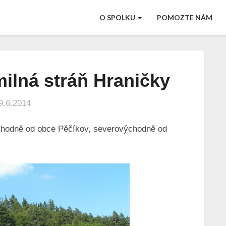
O SPOLKU
POMOZTE NÁM
milná stráň Hraničky
Pěčíkov
–
teplomilná
9.6.2014
stráň
Hraničky
východně od obce Pěčíkov, severovýchodně od