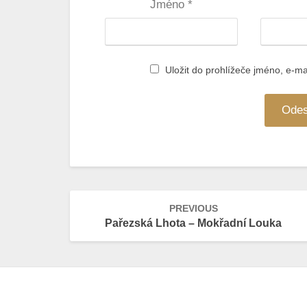
Jméno
*
Uložit do prohlížeče jméno, e-m
Post
PREVIOUS
navigation
Pařezská Lhota – Mokřadní Louka