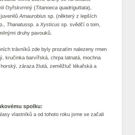
il čtyřskvrnný (
Titanoeca quadriguttata
),
 juvenilů
Amaurobius
sp. (některý z lepších
p.,
Thanatus
sp. a
Xysticus
sp. svědčí o tom,
omilnými druhy pavouků.
mních trávníků zde byly prozatím nalezeny rmen
tý, kručinka barvířská, chrpa latnatá, mochna
 horský, záraza žlutá, zeměžluč lékařská a
mkovému spolku:
lasy vlastníků a od tohoto roku jsme se začali