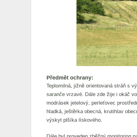
Předmět ochrany:
Teplomilná, jižně orientovaná stráň s v
saranče vrzavé. Dále zde žije i okáč vo
modrásek jetelový, perleťovec prostře
hladká, ještěrka obecná, krutihlav obe
výskyt plšíka lískového.
Dále byl proveden zběžný monitoring p