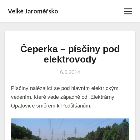
Velké Jaroměřsko
Toggl
Navig
Čeperka – písčiny pod
Čeperka
–
elektrovody
písčiny
pod
6.6.2014
elektrovody
Písčiny nalézající se pod hlavním elektrickým
vedením, které vede západně od Elektrárny
Opatovice směrem k Podůlšanům.