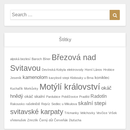
Search
Searc
for:
Štítky
Březová nad
alpská bezlesí
Baroch
Bíner
Svitavou
Devínská Kobyla
elektrovody
Horní Lánov
Hrobice
kamenolom
koniklec
Jeseník
kavylové stepi
Klobouky u Brna
Motýlí království
okáč
Kuchařík
Morkůvky
hnědý
Radotín
okáč skalní
Pardubice
Poběžovice
Praděd
skalní stepi
Rakousko
rašeliniště
Rejvíz
Sedlec u Mikulova
svitavské karpaty
Trkmanky
Velichovky
Vevčice
Vršek
vřetenušek
Zmrzlík
Černý důl
Červeňák
žluťucha