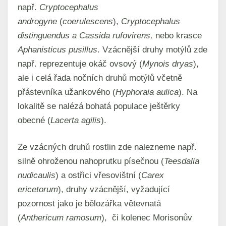
např.
Cryptocephalus
androgyne
(
coerulescens
),
Cryptocephalus
distinguendus a Cassida rufovirens,
nebo krasce
Aphanisticus pusillus
. Vzácnější druhy motýlů zde
např. reprezentuje okáč ovsový (
Mynois dryas
),
ale i celá řada nočních druhů motýlů včetně
přástevníka užankového (
Hyphoraia aulica
). Na
lokalitě se nalézá bohatá populace ještěrky
obecné (
Lacerta agilis
).
Ze vzácných druhů rostlin zde nalezneme např.
silně ohroženou nahoprutku písečnou (
Teesdalia
nudicaulis
) a ostřici vřesovištní (
Carex
ericetorum
), druhy vzácnější, vyžadující
pozornost jako je bělozářka větevnatá
(
Anthericum ramosum
), či kolenec Morisonův