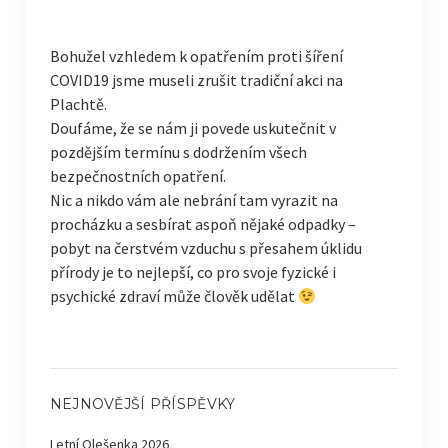
Bohužel vzhledem k opatřením proti šíření
COVID19 jsme museli zrušit tradiční akci na
Plachtě.
Doufáme, že se nám ji povede uskutečnit v
pozdějším termínu s dodržením všech
bezpečnostních opatření.
Nic a nikdo vám ale nebrání tam vyrazit na
procházku a sesbírat aspoň nějaké odpadky –
pobyt na čerstvém vzduchu s přesahem úklidu
přírody je to nejlepší, co pro svoje fyzické i
psychické zdraví může člověk udělat
NEJNOVĚJŠÍ PŘÍSPĚVKY
Letní Olešenka 2026