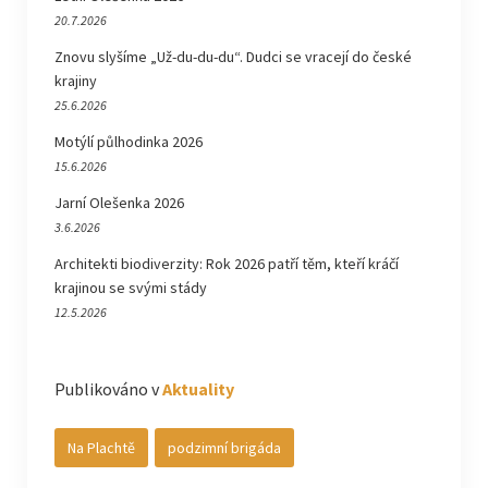
20.7.2026
Znovu slyšíme „Už-du-du-du“. Dudci se vracejí do české
krajiny
25.6.2026
Motýlí půlhodinka 2026
15.6.2026
Jarní Olešenka 2026
3.6.2026
Architekti biodiverzity: Rok 2026 patří těm, kteří kráčí
krajinou se svými stády
12.5.2026
Publikováno v
Aktuality
Na Plachtě
podzimní brigáda