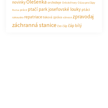
Olešenka
novinky
orchideje
Orlické hory
Oáza pro čápy
ptačí park josefovské louky
ptáci
práce
Pastva
zpravodaj
repatriace
tisková zpráva
rakousko
vánoce
záchranná stanice
čáp bílý
čso
čáp