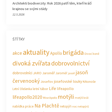
Architekti biodiverzity: Rok 2026 patří těm, kteří kráčí
krajinou se svými stády
12.5.2026
ŠTÍTKY
aktuality
brigáda
akce
Apollo
Divocí koně
divoká zvířata
dobrovolnictví
jasoň
dobrovolníci
JARO Jaroměř
Jaroměř
jasoň
červenooký
josefovské louky
Josefov
Krkonoše
Life
lifeapollo
letní tábor
Letní Olešenka
motýli
lifeapollo2020
Mise Apollo
motýlí král
Na Plachtě
nabídka práce
netopýři
noc netopýrů