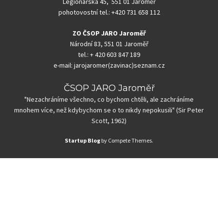
Legionářská 45, 551 01 Jaroměř
pohotovostní tel.: +420 731 658 112
ZO ČSOP JARO Jaroměř
Národní 83, 551 01 Jaroměř
tel.: + 420 603 847 189
e-mail: jarojaromer(zavinac)seznam.cz
ČSOP JARO Jaroměř
"Nezachráníme všechno, co bychom chtěli, ale zachráníme
mnohem více, než kdybychom se o to nikdy nepokusili" (Sir Peter
Scott, 1962)
Startup Blog
by Compete Themes.