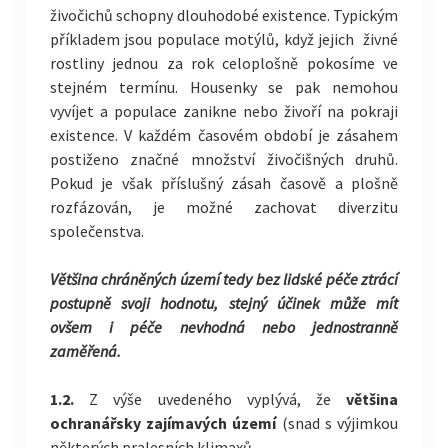
živočichů schopny dlouhodobé existence. Typickým
příkladem jsou populace motýlů, když jejich živné
rostliny jednou za rok celoplošně pokosíme ve
stejném termínu. Housenky se pak nemohou
vyvíjet a populace zanikne nebo živoří na pokraji
existence. V každém časovém období je zásahem
postiženo značné množství živočišných druhů.
Pokud je však příslušný zásah časově a plošně
rozfázován, je možné zachovat diverzitu
společenstva.
Většina chráněných území tedy bez lidské péče ztrácí
postupně svoji hodnotu, stejný účinek může mít
ovšem i péče nevhodná nebo jednostranně
zaměřená.
1.2.
Z výše uvedeného vyplývá, že
většina
ochranářsky zajímavých území
(snad s výjimkou
některých pralesních klimaxů,