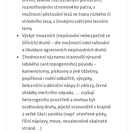
rozvolňováním stromového patra, s
možností pěstování lesů ve tvaru nízkého či
středního lesa, s širokými světlými lesními
lemy
Výskyt invazních (nepůvodní nebezpečně se
šířících) druhů – dle možností odstraňování
a likvidace agresivních nepůvodních druhů
Zhodnocení významu stanovišť výrazně
lidského (antropogenního) původu –
kamenolomy, pískovny a jiné těžebny,
popílková i rudní odkalště, výsypky,
železniční a dálniční náspy či zářezy, černé
skládky inertního odpadu, … zvyšují
heterogenitu prostředí a mohou být
osidlovány druhy, jejichž stanoviště v krajině
z velké části zanikla (např. otevřené písky,
říční náplavy, meze, nezalesněné skalnaté
stráně…)