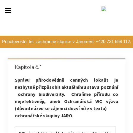
Pohotovostní tel. záchranné stanice v Jaroměři: +420 731 658 112.
Kapitola č. 1
Správu přírodovědně cenných lokalit je
nezbytné přizpůsobit aktuálnímu stavu poznání
ochrany biodiverzity. Chraňme přírodu co
nejefektivněji, aneb Ochranářská WC výzva
(důvod názvu se zájemci dozví níže v textu)
ochranářské skupiny JARO