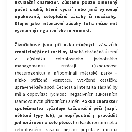
likvidační charakter. Zůstane pouze omezený
počet druhů, které vydrží nebo jimž vyhovují
opakované, celoplošné zásahy či nezásahy.
Stejně jako intenzivní zásahy totiž může mít
významný negativní vliv i nečinnost.
Živočichové jsou při uskutečněných zásazích
zranitelnější než rostliny
. Mnohá chráněná území
v důsledku celoplošného jednotného
managementu ztrácejí různorodost
(heterogenitu) a připomínají městské parky –
nízko střižená vegetace, vytyčené cestičky,
upravené keře apod. Četnost a intenzita zásahů by
měla odpovídat rychlosti negativních sukcesních
(samovolných přírodních) změn.
Pokud charakter
společenstva vyžaduje každoroční péči (např.
některé typy luk), je nepřípustné ji provádět
jednorázově na celé ploše.
Při každoročním nebo
celoplošném zásahu nejsou populace mnoha