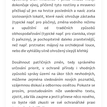
dokončuje vývoj, přičemž tyto rostliny a mravenci
přežívají už jen na hrstce posledních a navíc zcela
izolovaných lokalit, které navíc ohrožuje zástavba
(typické např. pro písčiny), změna vodního režimu
a upuštění od tradičních způsobů
obhospodařování (typické např. pro slaniska, stepi
či pařeziny), je pochopitelně daleko zranitelnější,
než např. prstnatec májový na orchidejové louce,
nebo dle vyhlášky silně ohrožený slepýš křehký.
Dosáhnout patřičných změn, tedy správného
určování priorit, v ochraně přírody i vhodných
způsobů správy území na úkor těch nevhodných,
můžeme zejména sledováním nových poznatků,
vzájemnou diskusí a odbornou osvětou. Pokuste se
prosím, prostudováním níže uvedeného textu,
zjistit, zda Vás zaujme a jestli přinese něco nového,
co byste rádi zkusili ve své ochranářské praxi