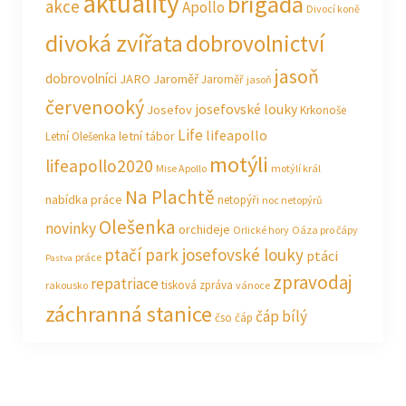
aktuality
brigáda
akce
Apollo
Divocí koně
divoká zvířata
dobrovolnictví
jasoň
dobrovolníci
JARO Jaroměř
Jaroměř
jasoň
červenooký
josefovské louky
Josefov
Krkonoše
Life
lifeapollo
letní tábor
Letní Olešenka
motýli
lifeapollo2020
Mise Apollo
motýlí král
Na Plachtě
nabídka práce
netopýři
noc netopýrů
Olešenka
novinky
orchideje
Orlické hory
Oáza pro čápy
ptačí park josefovské louky
ptáci
práce
Pastva
zpravodaj
repatriace
tisková zpráva
rakousko
vánoce
záchranná stanice
čáp bílý
čso
čáp