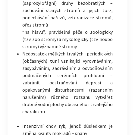
(saproxylofágní) druhy bezobratlých –
zachování starých stromů a jejich torz,
ponechávání pařezů, veteranizace stromů,
ořez stromů
“na hlavu”, pravidelná péče o zoologicky
(tzv. zoo stromy) a mykologicky (tzv. houbo
stromy) významné stromy
Nedostatek mělkých trvalých i periodických
(občasných) tůní vznikající vyrovnáváním,
zasypáváním, zaoráváním a odvodňováním
podmáčených terénních prohlubní –
zabránit odstraňování depresí a
opakovanými disturbancemi (razantním
narušením) různého rozsahu vytvářet
drobné vodní plochy občasného i trvalejšího
charakteru
Intenzivní chov ryb, jehož důsledkem je
změna kvality mokřadů – snahy