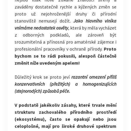
zaváděny dostatečně rychle a kýžených změn se
proto už nejohroženější druhy či přírodní
stanoviště nemusejí dožít.
Jako hlavního viníka
vnímáme nedostatek osvěty
, která by měla vycházet
z odborných podkladů, ale zároveň být
srozumitelná a přínosná pro amatérské zájemce i
profesionální pracovníky v ochraně přírody.
Proto
bychom se to rádi pokusili, alespoň částečně
změnit níže uvedeným apelem!
Důležitý krok se proto jeví
razantní omezení příliš
konzervativních (přežitých) a homogenizujících
(stejnorodých) způsobů péče.
V podstatě jakékoliv zásahy, které trvale mění
strukturu zachovalého přírodního prostředí
(ekosystému), často se opakují nebo jsou
celoplošné, mají pro široké druhové spektrum