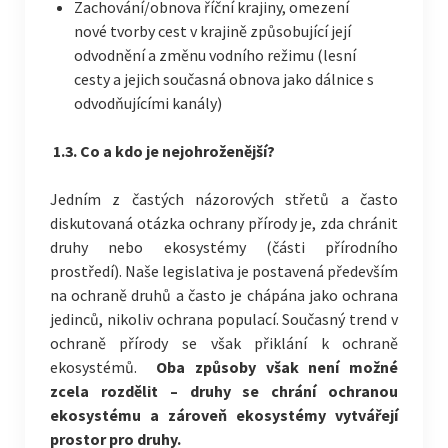
Zachování/obnova říční krajiny, omezení
nové tvorby cest v krajině způsobující její
odvodnění a změnu vodního režimu (lesní
cesty a jejich současná obnova jako dálnice s
odvodňujícími kanály)
1.3. Co a kdo je nejohroženější?
Jedním z častých názorových střetů a často
diskutovaná otázka ochrany přírody je, zda chránit
druhy nebo ekosystémy (části přírodního
prostředí). Naše legislativa je postavená především
na ochraně druhů a často je chápána jako ochrana
jedinců, nikoliv ochrana populací. Současný trend v
ochraně přírody se však přiklání k ochraně
ekosystémů.
Oba způsoby však není možné
zcela rozdělit – druhy se chrání ochranou
ekosystému a zároveň ekosystémy vytvářejí
prostor pro druhy.