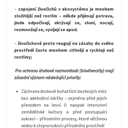
–
zapojení živočichů v ekosystému je mnohem
složitější než rostlin – někde přijímají potravu,
jinde odpočívají, ukrývají se, sluní, nocují,
rozmnožují se, vyvíjejí se apod.
–
živočichové proto reagují na zásahy do svého
prostředí často mnohem citlivěji a rychleji než
rostliny;
Pro ochranu druhové rozmanitosti (biodiverzity) mají
zásadní význam následující priority:
Záchrana druhově bohatších bezlesých míst
bez adekvátní údržby – zejména před jejich
převodem na lesní či naopak intenzivní
zemědělské kultury a před postupující
sukcesí – přírodními procesy, které většinou
vedou k stejnorodosti přírodního prostředí