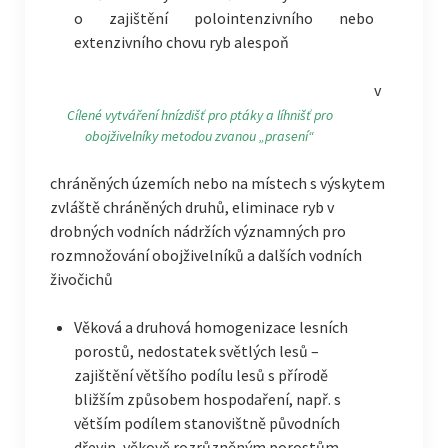
o zajištění polointenzivního nebo
extenzivního chovu ryb alespoň
v
Cílené vytváření hnízdišť pro ptáky a líhnišť pro
obojživelníky metodou zvanou „prasení“
chráněných územích nebo na místech s výskytem
zvláště chráněných druhů, eliminace ryb v
drobných vodních nádržích významných pro
rozmnožování obojživelníků a dalších vodních
živočichů
Věková a druhová homogenizace lesních
porostů, nedostatek světlých lesů –
zajištění většího podílu lesů s přírodě
bližším způsobem hospodaření, např. s
větším podílem stanovištně původních
dřevin, věkově rozrůzněným porostům,