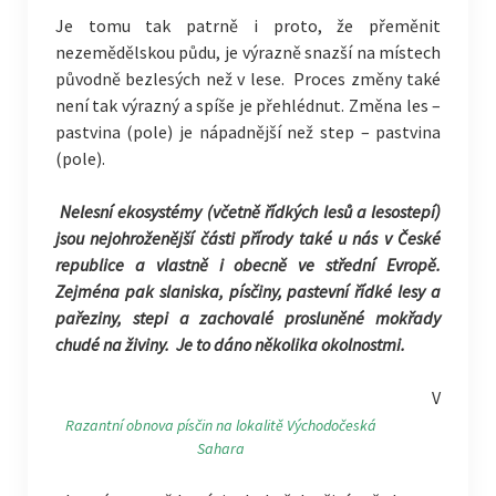
Je tomu tak patrně i proto, že přeměnit
nezemědělskou půdu, je výrazně snazší na místech
původně bezlesých než v lese. Proces změny také
není tak výrazný a spíše je přehlédnut. Změna les –
pastvina (pole) je nápadnější než step – pastvina
(pole).
Nelesní ekosystémy (včetně řídkých lesů a lesostepí)
jsou nejohroženější části přírody také u nás v České
republice a vlastně i obecně ve střední Evropě.
Zejména pak slaniska, písčiny, pastevní řídké lesy a
pařeziny, stepi a zachovalé prosluněné mokřady
chudé na živiny. Je to dáno několika okolnostmi.
V
Razantní obnova písčin na lokalitě Východočeská
Sahara