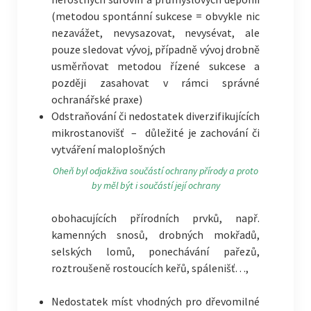
(metodou spontánní sukcese = obvykle nic
nezavážet, nevysazovat, nevysévat, ale
pouze sledovat vývoj, případně vývoj drobně
usměrňovat metodou řízené sukcese a
později zasahovat v rámci správné
ochranářské praxe)
Odstraňování či nedostatek diverzifikujících
mikrostanovišť – důležité je zachování či
vytváření maloplošných
Oheň byl odjakživa součástí ochrany přírody a proto
by měl být i součástí její ochrany
obohacujících přírodních prvků, např.
kamenných snosů, drobných mokřadů,
selských lomů, ponechávání pařezů,
roztroušeně rostoucích keřů, spálenišť…,
Nedostatek míst vhodných pro dřevomilné