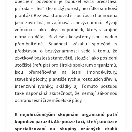
obecném povědomí je bohužel vžitá představa:
příroda = „les“ (lesnický porost, nezřídka smrková
plantáž). Bezlesá stanoviště jsou často hodnocena
jako zbytečná, nezajímavá a nevýznamná. Bývají
vnímána i jako jakýsi nepořádek, který v krajině
nemá co dělat. Bezlesé ekosystémy jsou snadno
přeměnitelné. Snadnost zásahu společně s
představou o bezvýznamnosti vede k tomu, že
zbytková bezlesá stanoviště, sloužící jako poslední
útočiště (refugia) pro široké spektrum organizmů,
jsou přeměňována na lesní (mono)kultury,
stavební plochy, plantáže rychle rostoucích dřevin,
intenzivní rybníky, skládky aj. Tomuto postupu
také napomáhá skutečnost, že nemají zákonnou
ochranu lesní či zemědělské půdy.
K nejohroženějším skupinám organismů patří
kupodivu paraziti. Ale pouze tací, kteří jsou úzce
specializovaní na skupiny vzácných druhů