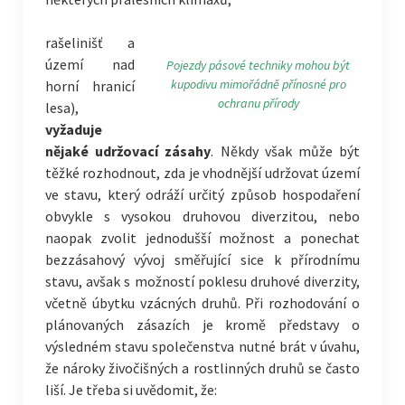
rašelinišť a
území nad
Pojezdy pásové techniky mohou být
kupodivu mimořádně přínosné pro
horní hranicí
ochranu přírody
lesa),
vyžaduje
nějaké udržovací zásahy
. Někdy však může být
těžké rozhodnout, zda je vhodnější udržovat území
ve stavu, který odráží určitý způsob hospodaření
obvykle s vysokou druhovou diverzitou, nebo
naopak zvolit jednodušší možnost a ponechat
bezzásahový vývoj směřující sice k přírodnímu
stavu, avšak s možností poklesu druhové diverzity,
včetně úbytku vzácných druhů. Při rozhodování o
plánovaných zásazích je kromě představy o
výsledném stavu společenstva nutné brát v úvahu,
že nároky živočišných a rostlinných druhů se často
liší. Je třeba si uvědomit, že: