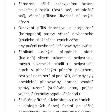
Zamezení příliš intenzivnímu kosení
travních porostů (častá seč, celoplošná
seč), včetně přílišné likvidace některých
dřevin
Omezení příliš intenzivní a stejnorodé
(homogenní) pastvy, včetně nevhodného
(chudého) složení pastevních zvířat
a vyloučení nevhodně odčervovaných zvířat
Zanikání cenných přírodních ploch
(biotopů) vlivem sukcese a nedostatku
raných sukcesních stádií (= nedostatek
ploch s obnaženým půdním povrchem,
často až na minerální podloží), které by byly
pravidelně obnovovány pomocí vhodné
správy území (strhávání drnu, pojezd
vojenské techniky, vypalování apod.)
Zajištění přírodě blízké obnovy (terénních
a biologických úprav) území po těžbě
nerostných surovin a průmyslových deponií