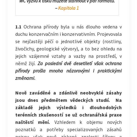
WC výzvu k tisku můžete stáhnout v pdf formátu.
–
Kapitola 1
1.1
Ochrana přírody byla u nás dlouho vedena v
duchu konzervačním i konzervativním. Projevovala
se nejčastěji péčí o jednotlivé objekty (rostliny,
živočichy, geologické výtvory), a to bez ohledu na
jejich vzájemné vztahy a vazby na prostředí, v
němž žijí.
Za poslední dvě desetiletí však ochrana
přírody prošla mnoha názorovými i praktickými
změnami.
Nově zaváděné a zdánlivě neobvyklé zásahy
jsou dnes předmětem vědeckých studií. Na
základě jejich výsledků i dlouhodobých
terénních zkušeností se už ochranářská praxe
naštěstí mění.
Vzhledem k objemu nových
poznatků a potřeby specializovaných zásahů
nejsou však nově získané znalosti šířeny a