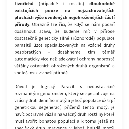
živočichů
(případně i rostlin)
dlouhodobě
existujících pouze na nejzachovalejších
plochách výše uvedených nejohroženějších částí
přírody
. Obrazně lze říci, že když se nám podaří
dosáhnout stavu, že budeme mít v přírodě
dostatečně geneticky silné (různorodé) populace
parazitů úzce specializovaných na vzácné druhy
bezobratlých – dosáhneme tím téměř
automaticky více než adekvátní ochrany naprosté
většiny ostatních ohrožených druhů organismů a
společenstev v naší přírodě.
Důvod je logický. Parazit s nedostatečně
rozmanitým genofondem, který se specializuje na
vzácný druh denního motýla jehož populace už trpí
genetickou degenerací, přičemž tento motýl je
navíc potravně vázán na vzácný druh rostliny které
musí tvořit bohatou populaci a k tomu ještě na
specifický druh mravence v jehož hnízdě motýl