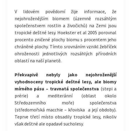
V lidovém povědomí žije informace, že
nejohroženějším biomem (územně rozsáhlým
společenstvem rostlin a živočichů) na Zemi jsou
tropické deštné lesy. Hoekster et al 2005 porovnal
procento zničené plochy biomu s procentem jeho
chráněné plochy. Tímto srovnáním vznikl žebříček
ohroženosti jednotlivých rozsáhlých přírodních
oblastí na naší planetě.
Překvapivě nebyly jako nejohroženější
vyhodnoceny tropické deštné lesy, ale biomy
mírného pásu – travnatá společenstva
(stepi a
prérie) a mediteránní (oblast okolo
Středozemního moře) společenstva
(středomořská macchie – křoviska a její obdoby).
Teprve třetí místo obsadily tropické lesy, nikoliv
však deštné ale opadavé sucholesy.