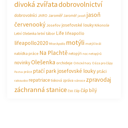
divoká zvířata
dobrovolnictví
jasoň
dobrovolníci
JARO Jaroměř
Jaroměř
jasoň
červenooký
josefovské louky
Josefov
Krkonoše
Life
lifeapollo
letní tábor
Letní Olešenka
motýli
lifeapollo2020
Mise Apollo
motýlí král
Na Plachtě
nabídka práce
netopýři
noc netopýrů
Olešenka
novinky
orchideje
Orlické hory
Oáza pro čápy
ptačí park josefovské louky
ptáci
práce
Pastva
zpravodaj
repatriace
tisková zpráva
rakousko
vánoce
záchranná stanice
čáp bílý
čso
čáp