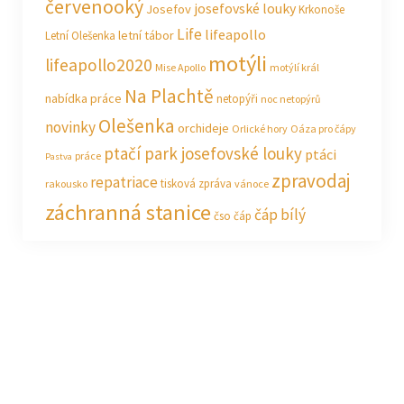
červenooký
josefovské louky
Josefov
Krkonoše
Life
lifeapollo
letní tábor
Letní Olešenka
motýli
lifeapollo2020
Mise Apollo
motýlí král
Na Plachtě
nabídka práce
netopýři
noc netopýrů
Olešenka
novinky
orchideje
Orlické hory
Oáza pro čápy
ptačí park josefovské louky
ptáci
práce
Pastva
zpravodaj
repatriace
tisková zpráva
rakousko
vánoce
záchranná stanice
čáp bílý
čso
čáp