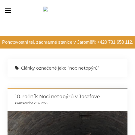
Pohotovostní tel. záchranné stanice v Jaroměři: +420 731 658 112.
Články označené jako “noc netopýrů”
10. ročník Noci netopýrů v Josefově
Publikováno 23.6.2025