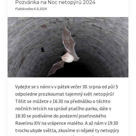
Pozvánka na Noc netopýrů 2024
Publikováno 6.8.2024
Vydejte se s námi v v pátek večer 30. srpna od půl 5
odpoledne prozkoumat tajemný svět netopýrů!
Těšit se můžete v 16:30 na přednášku o těchto
nočních letcích na správě ptačího parku, dále v
18:30 se podíváme do podzemí josefovského
Ravelinu XIV na vrápence malého. A až nám v 19:30
trochu ubyde světla, zkusíme si nějaké ty netopýry