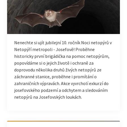
Nenechte si ujít jubilejní 10. ročník Noci netopýrů v
Netopýří metropoli - Josefově! Proběhne
historicky první brigádička na pomoc netopýrům,
popovídáme si o jejich životě i ochraně za
doprovodu několika druhů živých netopýrů ze
záchranné stanice, proběhne i promítání o
zahraničních výpravách. Akce vyvrcholí exkurzí do
josefovského podzemí a odchytem a sledováním
netopýrů na Josefovských loukách.