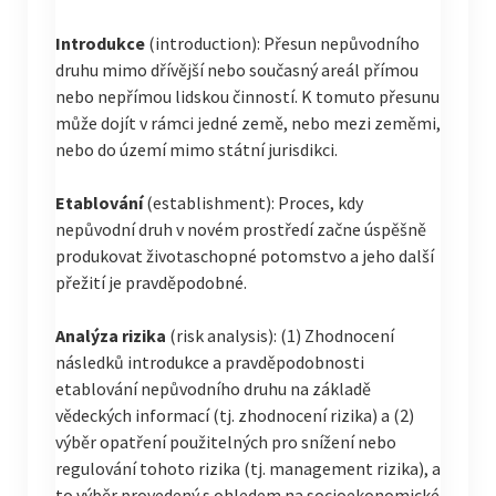
Introdukce
(introduction): Přesun nepůvodního
druhu mimo dřívější nebo současný areál přímou
nebo nepřímou lidskou činností. K tomuto přesunu
může dojít v rámci jedné země, nebo mezi zeměmi,
nebo do území mimo státní jurisdikci.
Etablování
(establishment): Proces, kdy
nepůvodní druh v novém prostředí začne úspěšně
produkovat životaschopné potomstvo a jeho další
přežití je pravděpodobné.
Analýza rizika
(risk analysis): (1) Zhodnocení
následků introdukce a pravděpodobnosti
etablování nepůvodního druhu na základě
vědeckých informací (tj. zhodnocení rizika) a (2)
výběr opatření použitelných pro snížení nebo
regulování tohoto rizika (tj. management rizika), a
to výběr provedený s ohledem na socioekonomické