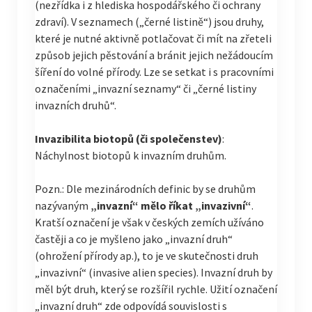
(nezřídka i z hlediska hospodářského či ochrany
zdraví). V seznamech („černé listině“) jsou druhy,
které je nutné aktivně potlačovat či mít na zřeteli
způsob jejich pěstování a bránit jejich nežádoucím
šíření do volné přírody. Lze se setkat i s pracovními
označeními „invazní seznamy“ či „černé listiny
invazních druhů“.
Invazibilita biotopů (či společenstev)
:
Náchylnost biotopů k invazním druhům.
Pozn.: Dle mezinárodních definic by se druhům
nazývaným
„invazní“ mělo říkat „invazivní“
.
Kratší označení je však v českých zemích užíváno
častěji a co je myšleno jako „invazní druh“
(ohrožení přírody ap.), to je ve skutečnosti druh
„invazivní“ (invasive alien species). Invazní druh by
měl být druh, který se rozšířil rychle. Užití označení
„invazní druh“ zde odpovídá souvislosti s