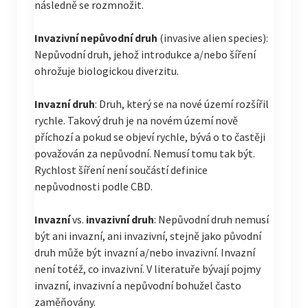
následně se rozmnožit.
Invazivní nepůvodní druh
(invasive alien species):
Nepůvodní druh, jehož introdukce a/nebo šíření
ohrožuje biologickou diverzitu.
Invazní druh
: Druh, který se na nové území rozšířil
rychle. Takový druh je na novém území nově
příchozí a pokud se objeví rychle, bývá o to častěji
považován za nepůvodní. Nemusí tomu tak být.
Rychlost šíření není součástí definice
nepůvodnosti podle CBD.
Invazní
vs.
invazivní druh
: Nepůvodní druh nemusí
být ani invazní, ani invazivní, stejně jako původní
druh může být invazní a/nebo invazivní. Invazní
není totéž, co invazivní. V literatuře bývají pojmy
invazní, invazivní a nepůvodní bohužel často
zaměňovány.