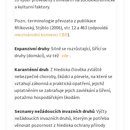
a kulturní faktory.
Pozn.: terminologie převzata z publikace
Mlíkovský, Stýblo (2006), str. 12 a 463 (odpovídá
mezinárodní konvenci CBD
).
Expanzivní druhy
: Silně se rozrůstající, šířící se
druhy (domácí), viz též
-zde-
.
Karanténní druh
: Z hlediska člověka zvláště
nebezpečné choroby, škůdci a plevele, na které se
vztahují zákonná a praktická opatření, jejichž
uplatněním se zabraňuje jejich zavlékání a šíření,
potažmo hospodářským škodám.
Seznamy nežádoucích invazních druhů
: Výčty
nežádoucích invazních druhů, kterým je potřeba
věnovat pozornost z hlediska ochrany přírody