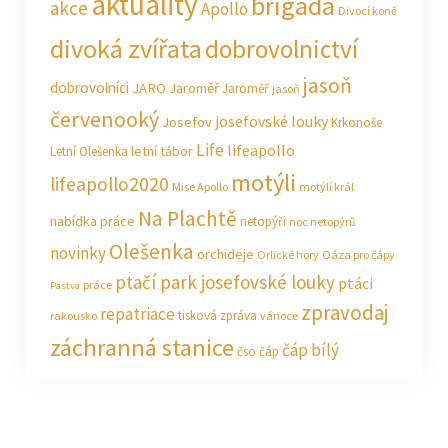
aktuality
brigáda
akce
Apollo
Divocí koně
divoká zvířata
dobrovolnictví
jasoň
dobrovolníci
JARO Jaroměř
Jaroměř
jasoň
červenooký
josefovské louky
Josefov
Krkonoše
Life
lifeapollo
letní tábor
Letní Olešenka
motýli
lifeapollo2020
Mise Apollo
motýlí král
Na Plachtě
nabídka práce
netopýři
noc netopýrů
Olešenka
novinky
orchideje
Orlické hory
Oáza pro čápy
ptačí park josefovské louky
ptáci
práce
Pastva
zpravodaj
repatriace
tisková zpráva
rakousko
vánoce
záchranná stanice
čáp bílý
čso
čáp