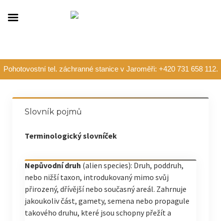
Pohotovostní tel. záchranné stanice v Jaroměři: +420 731 658 112.
Slovník pojmů
Terminologický slovníček
Nepůvodní druh
(alien species): Druh, poddruh,
nebo nižší taxon, introdukovaný mimo svůj
přirozený, dřívější nebo současný areál. Zahrnuje
jakoukoliv část, gamety, semena nebo propagule
takového druhu, které jsou schopny přežít a