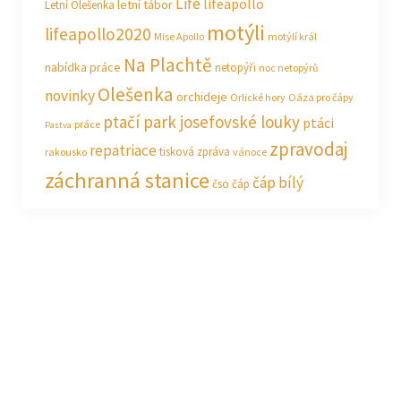
Life
lifeapollo
letní tábor
Letní Olešenka
motýli
lifeapollo2020
Mise Apollo
motýlí král
Na Plachtě
nabídka práce
netopýři
noc netopýrů
Olešenka
novinky
orchideje
Orlické hory
Oáza pro čápy
ptačí park josefovské louky
ptáci
práce
Pastva
zpravodaj
repatriace
tisková zpráva
rakousko
vánoce
záchranná stanice
čáp bílý
čso
čáp