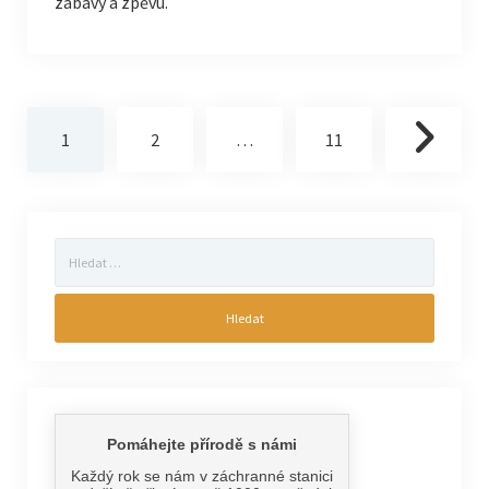
zábavy a zpěvu.
Stránkování
1
2
…
11
příspěvků
Vyhledávání