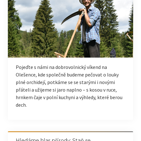
Pojeďte s námi na dobrovolnický víkend na
Olešence, kde společně budeme pečovat o louky
plné orchidejí, potkáme se se starými i novými
přáteli a užijeme si jaro naplno – s kosou v ruce,
hrnkem čaje v polní kuchyni a výhledy, které berou
dech.
Hledáme hlas přírody: Staň se