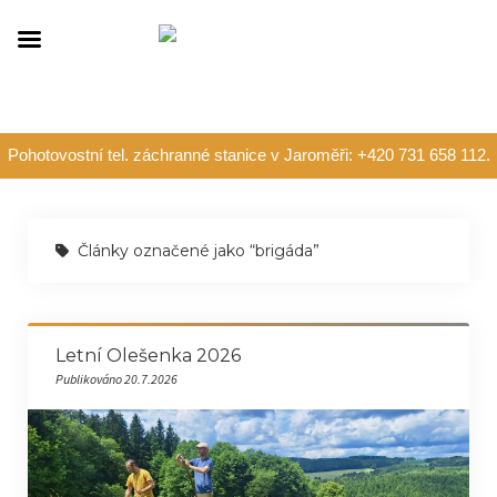
Pohotovostní tel. záchranné stanice v Jaroměři: +420 731 658 112.
Články označené jako “brigáda”
Letní Olešenka 2026
Publikováno 20.7.2026