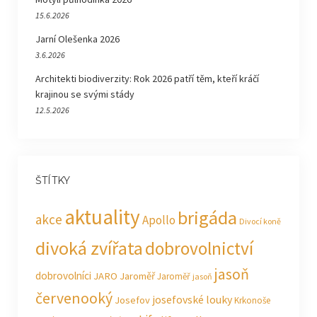
15.6.2026
Jarní Olešenka 2026
3.6.2026
Architekti biodiverzity: Rok 2026 patří těm, kteří kráčí
krajinou se svými stády
12.5.2026
ŠTÍTKY
aktuality
brigáda
akce
Apollo
Divocí koně
divoká zvířata
dobrovolnictví
jasoň
dobrovolníci
JARO Jaroměř
Jaroměř
jasoň
červenooký
josefovské louky
Josefov
Krkonoše