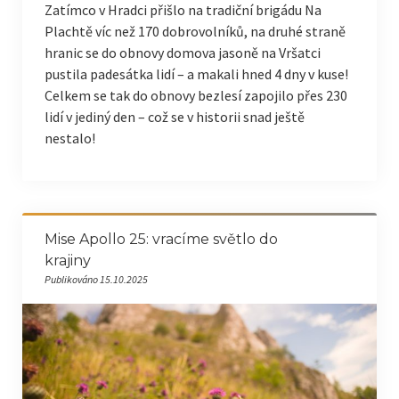
Zatímco v Hradci přišlo na tradiční brigádu Na
Plachtě víc než 170 dobrovolníků, na druhé straně
hranic se do obnovy domova jasoně na Vršatci
pustila padesátka lidí – a makali hned 4 dny v kuse!
Celkem se tak do obnovy bezlesí zapojilo přes 230
lidí v jediný den – což se v historii snad ještě
nestalo!
Mise Apollo 25: vracíme světlo do
krajiny
Publikováno 15.10.2025