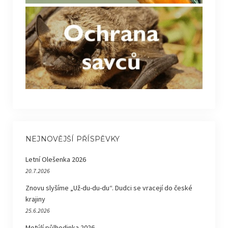
NEJNOVĚJŠÍ PŘÍSPĚVKY
Letní Olešenka 2026
20.7.2026
Znovu slyšíme „Už-du-du-du“. Dudci se vracejí do české
krajiny
25.6.2026
Motýlí půlhodinka 2026