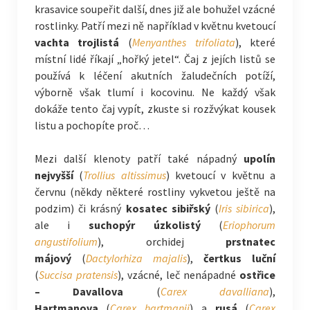
krasavice soupeřit další, dnes již ale bohužel vzácné
rostlinky. Patří mezi ně například v květnu kvetoucí
vachta trojlistá
(
Menyanthes trifoliata
), které
místní lidé říkají „hořký jetel“. Čaj z jejích listů se
používá k léčení akutních žaludečních potíží,
výborně však tlumí i kocovinu. Ne každý však
dokáže tento čaj vypít, zkuste si rozžvýkat kousek
listu a pochopíte proč…
Mezi další klenoty patří také nápadný
upolín
nejvyšší
(
Trollius altissimus
) kvetoucí v květnu a
červnu (někdy některé rostliny vykvetou ještě na
podzim) či krásný
kosatec sibiřský
(
Iris sibirica
),
ale i
suchopýr úzkolistý
(
Eriophorum
angustifolium
), orchidej
prstnatec
májový
(
Dactylorhiza majalis
),
čertkus luční
(
Succisa pratensis
), vzácné, leč nenápadné
ostřice
– Davallova
(
Carex davalliana
),
Hartmanova
(
Carex hartmanii
) a
rusá
(
Carex