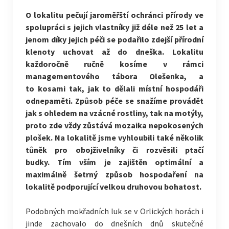
O lokalitu pečují jaroměřští ochránci přírody ve
spolupráci s jejich vlastníky již déle než 25 let a
jenom díky jejich péči se podařilo zdejší přírodní
klenoty uchovat až do dneška. Lokalitu
každoročně ručně kosíme
v rámci
managementového tábora Olešenka, a
to
kosami tak, jak to dělali místní hospodáři
odnepaměti. Způsob péče se snažíme provádět
jak s ohledem na vzácné rostliny, tak na motýly,
proto zde vždy zůstává mozaika nepokosených
plošek. Na lokalitě jsme vyhloubili také několik
tůněk pro obojživelníky či rozvěsili ptačí
budky.
Tím vším je zajištěn optimální a
maximálně šetrný způsob hospodaření na
lokalitě podporující velkou druhovou bohatost.
Podobných mokřadních luk se v Orlických horách i
jinde zachovalo do dnešních dnů skutečné