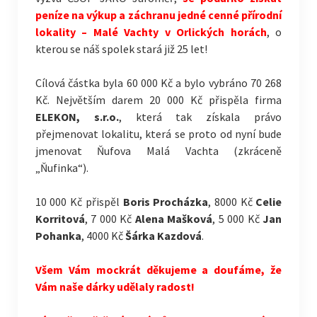
peníze na výkup a záchranu jedné cenné přírodní
lokality – Malé Vachty v Orlických horách
, o
kterou se náš spolek stará již 25 let!
Cílová částka byla 60 000 Kč a bylo vybráno 70 268
Kč. Největším darem 20 000 Kč přispěla firma
ELEKON, s.r.o.
, která tak získala právo
přejmenovat lokalitu, která se proto od nyní bud
e
jmenovat Ňufova Malá Vachta (zkráceně
„Ňufinka“).
10 000 Kč přispěl
Boris Procházka
, 8000 Kč
Celie
Korritová
, 7 000 Kč
Alena Mašková
, 5 000 Kč
Jan
Pohanka
, 4000 Kč
Šárka Kazdová
.
Všem Vám mockrát děkujeme a doufáme, že
Vám naše dárky udělaly radost!