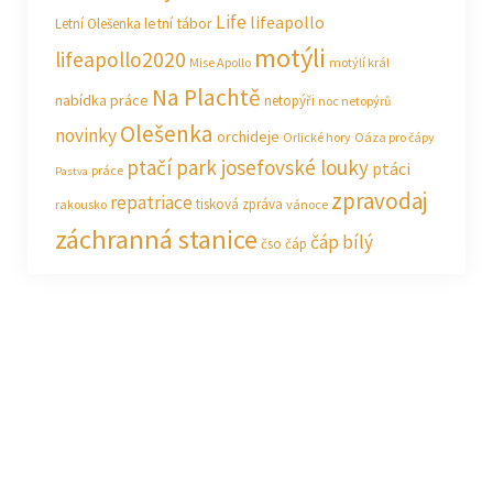
Life
lifeapollo
letní tábor
Letní Olešenka
motýli
lifeapollo2020
Mise Apollo
motýlí král
Na Plachtě
nabídka práce
netopýři
noc netopýrů
Olešenka
novinky
orchideje
Orlické hory
Oáza pro čápy
ptačí park josefovské louky
ptáci
práce
Pastva
zpravodaj
repatriace
tisková zpráva
rakousko
vánoce
záchranná stanice
čáp bílý
čso
čáp