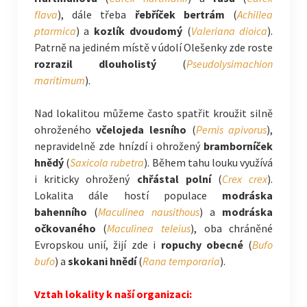
flava
), dále třeba
řebříček bertrám
(
Achillea
ptarmica
) a
kozlík dvoudomý
(
Valeriana dioica
).
Patrně na jediném místě v údolí Olešenky zde roste
rozrazil dlouholistý
(
Pseudolysimachion
maritimum
).
Nad lokalitou můžeme často spatřit kroužit silně
ohroženého
včelojeda lesního
(
Pernis apivorus
),
nepravidelně zde hnízdí i ohrožený
bramborníček
hnědý
(
Saxicola rubetra
). Během tahu louku využívá
i kriticky ohrožený
chřástal polní
(
Crex crex
).
Lokalita dále hostí populace
modráska
bahenního
(
Maculinea nausithous
) a
modráska
očkovaného
(
Maculinea teleius
), oba chráněné
Evropskou unií, žijí zde i
ropuchy obecné
(
Bufo
bufo
) a
skokani hnědí
(
Rana temporaria
).
Vztah lokality k naší organizaci: