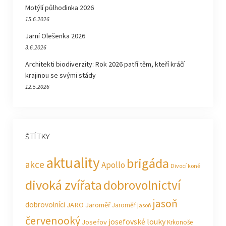
Motýlí půlhodinka 2026
15.6.2026
Jarní Olešenka 2026
3.6.2026
Architekti biodiverzity: Rok 2026 patří těm, kteří kráčí
krajinou se svými stády
12.5.2026
ŠTÍTKY
aktuality
brigáda
akce
Apollo
Divocí koně
divoká zvířata
dobrovolnictví
jasoň
dobrovolníci
JARO Jaroměř
Jaroměř
jasoň
červenooký
josefovské louky
Josefov
Krkonoše