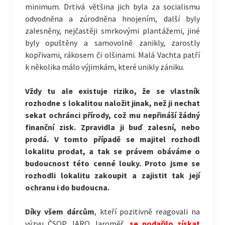
minimum. Drtivá většina jich byla za socialismu
odvodněna a zúrodněna hnojením, další byly
zalesněny, nejčastěji smrkovými plantážemi, jiné
byly opuštěny a samovolně zanikly, zarostly
kopřivami, rákosem či olšinami. Malá Vachta patří
k několika málo výjimkám, které unikly zániku.
Vždy tu ale existuje riziko, že se vlastník
rozhodne s lokalitou naložit jinak, než ji nechat
sekat ochránci přírody, což mu nepřináší žádný
finanční zisk. Zpravidla ji buď zalesní, nebo
prodá. V tomto případě se majitel rozhodl
lokalitu prodat, a tak se právem obáváme o
budoucnost této cenné louky. Proto jsme se
rozhodli lokalitu zakoupit a zajistit tak její
ochranu i do budoucna.
Díky všem dárcům
, kteří pozitivně reagovali na
výzvu ČSOP JARO Jaroměř,
se podařilo získat