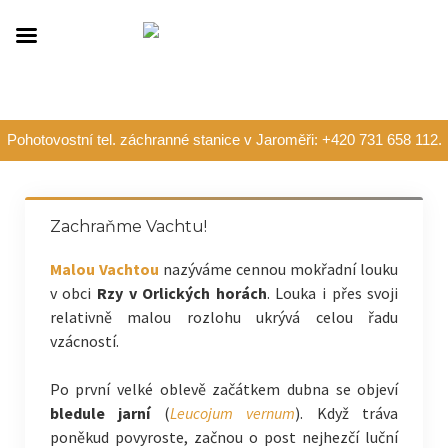
Pohotovostní tel. záchranné stanice v Jaroměři: +420 731 658 112.
Zachraňme Vachtu!
Malou Vachtou
nazýváme cennou mokřadní louku
v obci
Rzy v Orlických horách
. Louka i přes svoji
relativně malou rozlohu ukrývá celou řadu
vzácností.
Po první velké oblevě začátkem dubna se objeví
bledule jarní
(
Leucojum vernum
). Když tráva
poněkud povyroste, začnou o post nejhezčí luční