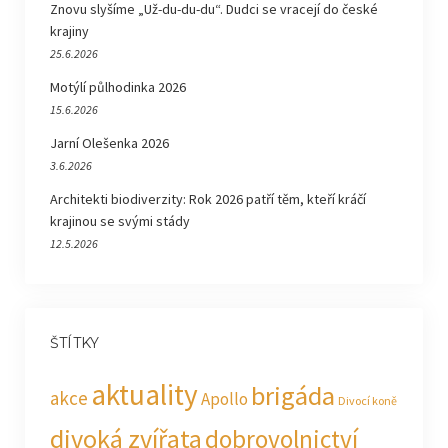
Znovu slyšíme „Už-du-du-du“. Dudci se vracejí do české
krajiny
25.6.2026
Motýlí půlhodinka 2026
15.6.2026
Jarní Olešenka 2026
3.6.2026
Architekti biodiverzity: Rok 2026 patří těm, kteří kráčí
krajinou se svými stády
12.5.2026
ŠTÍTKY
aktuality
brigáda
akce
Apollo
Divocí koně
divoká zvířata
dobrovolnictví