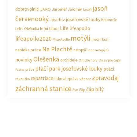
jasoň
dobrovolníci
JARO Jaroměř
Jaroměř
jasoň
červenooký
josefovské louky
Josefov
Krkonoše
Life
lifeapollo
letní tábor
Letní Olešenka
motýli
lifeapollo2020
Mise Apollo
motýlí král
Na Plachtě
nabídka práce
netopýři
noc netopýrů
Olešenka
novinky
orchideje
Orlické hory
Oáza pro čápy
ptačí park josefovské louky
ptáci
práce
Pastva
zpravodaj
repatriace
tisková zpráva
rakousko
vánoce
záchranná stanice
čáp bílý
čso
čáp