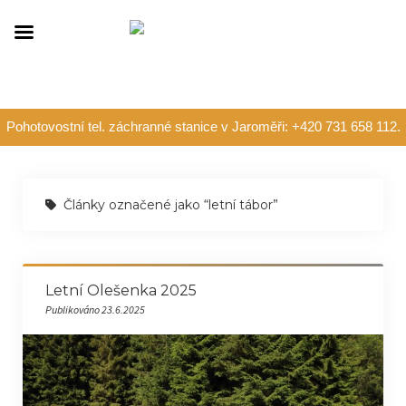
Pohotovostní tel. záchranné stanice v Jaroměři: +420 731 658 112.
Články označené jako “letní tábor”
Letní Olešenka 2025
Publikováno 23.6.2025