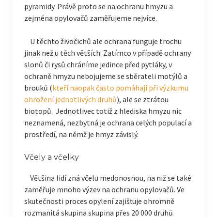
pyramidy. Právě proto se na ochranu hmyzu a
zejména opylovačů zaměřujeme nejvíce.
U těchto živočichů ale ochrana funguje trochu
jinak než u těch větších. Zatímco v případě ochrany
slonů či rysů chráníme jedince před pytláky, v
ochraně hmyzu nebojujeme se sběrateli motýlů a
brouků (
kteří naopak často pomáhají při výzkumu
ohrožení jednotlivých druhů
), ale se ztrátou
biotopů. Jednotlivec totiž z hlediska hmyzu nic
neznamená, nezbytná je ochrana celých populací a
prostředí, na němž je hmyz závislý.
Včely a včelky
Většina lidí zná včelu medonosnou, na niž se také
zaměřuje mnoho výzev na ochranu opylovačů. Ve
skutečnosti proces opylení zajišťuje ohromně
rozmanitá skupina skupina přes 20 000 druhů