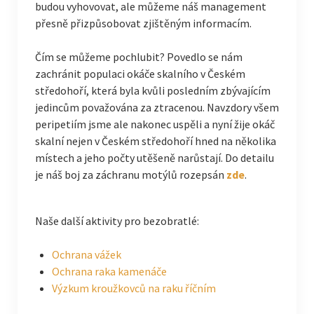
budou vyhovovat, ale můžeme náš management
přesně přizpůsobovat zjištěným informacím.
Čím se můžeme pochlubit? Povedlo se nám
zachránit populaci okáče skalního v Českém
středohoří, která byla kvůli posledním zbývajícím
jedincům považována za ztracenou. Navzdory všem
peripetiím jsme ale nakonec uspěli a nyní žije okáč
skalní nejen v Českém středohoří hned na několika
místech a jeho počty utěšeně narůstají. Do detailu
je náš boj za záchranu motýlů rozepsán
zde
.
Naše další aktivity pro bezobratlé:
Ochrana vážek
Ochrana raka kamenáče
Výzkum kroužkovců na raku říčním