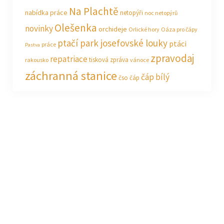
Na Plachtě
nabídka práce
netopýři
noc netopýrů
Olešenka
novinky
orchideje
Orlické hory
Oáza pro čápy
ptačí park josefovské louky
ptáci
práce
Pastva
zpravodaj
repatriace
tisková zpráva
rakousko
vánoce
záchranná stanice
čáp bílý
čso
čáp