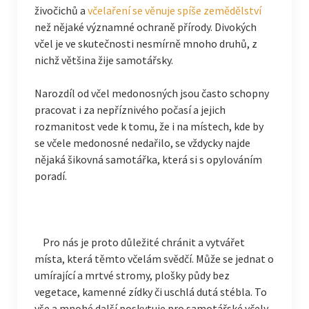
živočichů a
včelaření se věnuje spíše zemědělství
než nějaké významné ochraně přírody. Divokých
včel je ve skutečnosti nesmírně mnoho druhů, z
nichž většina žije samotářsky.
Narozdíl od včel medonosných jsou často schopny
pracovat i za nepříznivého počasí a jejich
rozmanitost vede k tomu, že i na místech, kde by
se včele medonosné nedařilo, se vždycky najde
nějaká šikovná samotářka, která si s opylováním
poradí.
Pro nás je proto důležité chránit a vytvářet
místa, která těmto včelám svědčí. Může se jednat o
umírající a mrtvé stromy, plošky půdy bez
vegetace, kamenné zídky či uschlá dutá stébla. To
vše a mnohé další poskytuje pro samotářské včely