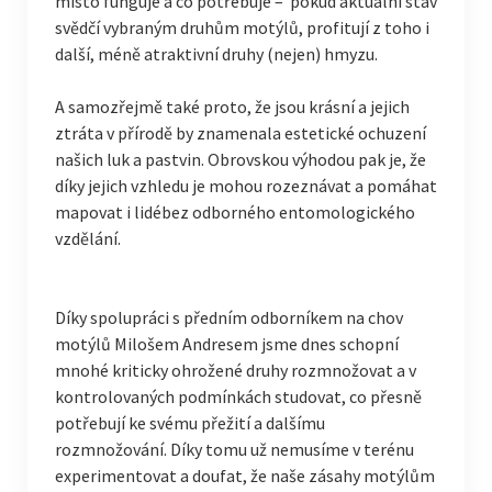
místo funguje a co potřebuje – pokud aktuální stav
svědčí vybraným druhům motýlů, profitují z toho i
další, méně atraktivní druhy (nejen) hmyzu.
A samozřejmě také proto, že jsou krásní a jejich
ztráta v přírodě by znamenala estetické ochuzení
našich luk a pastvin. Obrovskou výhodou pak je, že
díky jejich vzhledu je mohou rozeznávat a pomáhat
mapovat i lidébez odborného entomologického
vzdělání.
Díky spolupráci s předním odborníkem na chov
motýlů Milošem Andresem jsme dnes schopní
mnohé kriticky ohrožené druhy rozmnožovat a v
kontrolovaných podmínkách studovat, co přesně
potřebují ke svému přežití a dalšímu
rozmnožování. Díky tomu už nemusíme v terénu
experimentovat a doufat, že naše zásahy motýlům