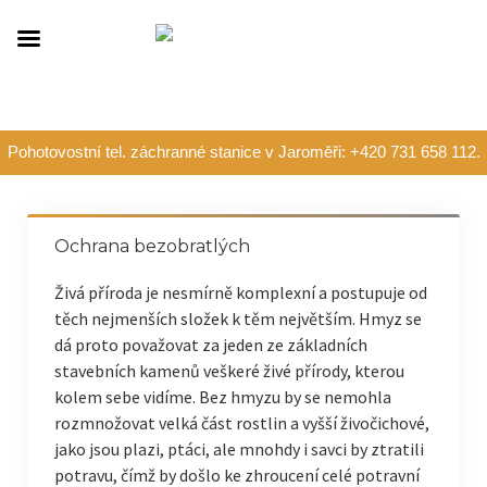
Pohotovostní tel. záchranné stanice v Jaroměři: +420 731 658 112.
Ochrana bezobratlých
Živá příroda je nesmírně komplexní a postupuje od
těch nejmenších složek k těm největším. Hmyz se
dá proto považovat za jeden ze základních
stavebních kamenů veškeré živé přírody, kterou
kolem sebe vidíme. Bez hmyzu by se nemohla
rozmnožovat velká část rostlin a vyšší živočichové,
jako jsou plazi, ptáci, ale mnohdy i savci by ztratili
potravu, čímž by došlo ke zhroucení celé potravní