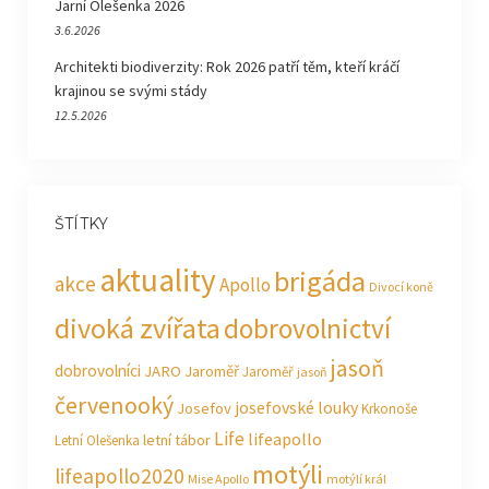
Jarní Olešenka 2026
3.6.2026
Architekti biodiverzity: Rok 2026 patří těm, kteří kráčí
krajinou se svými stády
12.5.2026
ŠTÍTKY
aktuality
brigáda
akce
Apollo
Divocí koně
divoká zvířata
dobrovolnictví
jasoň
dobrovolníci
JARO Jaroměř
Jaroměř
jasoň
červenooký
josefovské louky
Josefov
Krkonoše
Life
lifeapollo
letní tábor
Letní Olešenka
motýli
lifeapollo2020
Mise Apollo
motýlí král