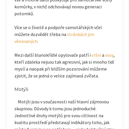
komůrky, v nichž odchovávají novou generaci
potomků.
Více se o životě a podpoře samotářských včel
můžete dozvědět třeba na
stránkách jim
věnovaných
.
Mezi další blanokřídlé opylovače patří i
sršni
a
vosy
,
kteří zdaleka nejsou tak agresivní, jak si mnoho lidí
myslí a naopak při bližším pozorování můžeme
zjistit, že se jedná o velice zajímavá zvířata.
Motýli
Motýli jsou v současnosti naší hlavní zájmovou
skupinou. Důvody k tomu jsou jednoduché.
Jednotlivé druhy motýlů pro svou citlivost na
kvalitu prostředí představují indikátory toho, jak