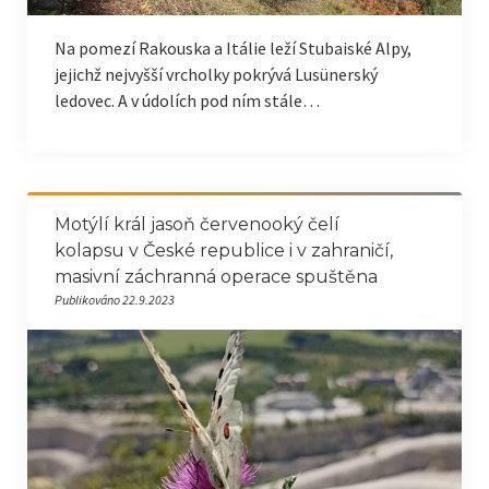
Na pomezí Rakouska a Itálie leží Stubaiské Alpy,
jejichž nejvyšší vrcholky pokrývá Lusünerský
ledovec. A v údolích pod ním stále…
Motýlí král jasoň červenooký čelí
kolapsu v České republice i v zahraničí,
masivní záchranná operace spuštěna
Publikováno 22.9.2023