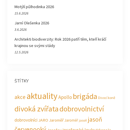
Motýlí půlhodinka 2026
15.6.2026
Jarní Olešenka 2026
3.6.2026
Architekti biodiverzity: Rok 2026 patří těm, kteří kráčí
krajinou se svými stády
12.5.2026
ŠTÍTKY
aktuality
brigáda
akce
Apollo
Divocí koně
divoká zvířata
dobrovolnictví
jasoň
dobrovolníci
JARO Jaroměř
Jaroměř
jasoň
červenooký
josefovské louky