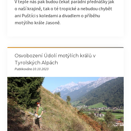
V teple nás pak budou čekat parádní přednášky jak
o naší krajině, tak o té tropické a nebudou chybět
ani Puštíci s koledami a divadlem o příběhu
motýlího krále Jasoně.
Osvobození Údolí motýlích králů v
Tyrolských Alpách
Publikováno 10.10.2023