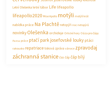
Josefov
Krkonoše
Life
lifeapollo
letní tábor
Letní Olešenka
motýli
lifeapollo2020
Mise Apollo
motýlí král
Na Plachtě
nabídka práce
netopýři
noc netopýrů
Olešenka
novinky
orchideje
Orlické hory
Oáza pro čápy
ptačí park josefovské louky
ptáci
práce
Pastva
zpravodaj
repatriace
tisková zpráva
rakousko
vánoce
záchranná stanice
čáp bílý
čso
čáp