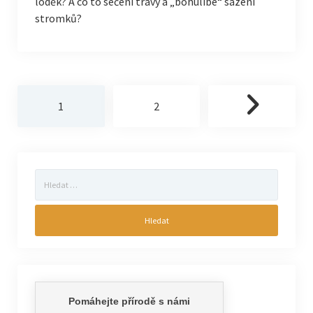
loděk? A co to sečení trávy a „bohulibé“ sázení
stromků?
Stránkování
1
2
příspěvků
Vyhledávání