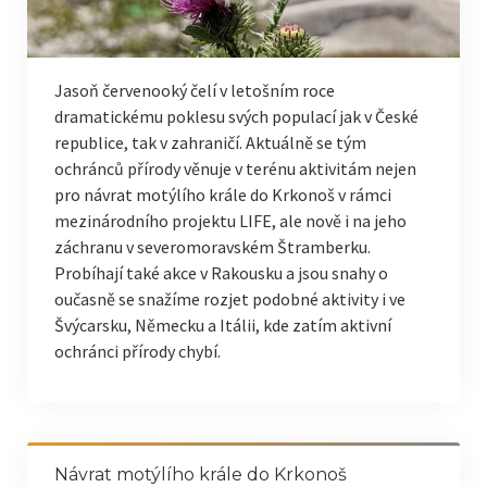
Jasoň červenooký čelí v letošním roce
dramatickému poklesu svých populací jak v České
republice, tak v zahraničí. Aktuálně se tým
ochránců přírody věnuje v terénu aktivitám nejen
pro návrat motýlího krále do Krkonoš v rámci
mezinárodního projektu LIFE, ale nově i na jeho
záchranu v severomoravském Štramberku.
Probíhají také akce v Rakousku a jsou snahy o
oučasně se snažíme rozjet podobné aktivity i ve
Švýcarsku, Německu a Itálii, kde zatím aktivní
ochránci přírody chybí.
Návrat motýlího krále do Krkonoš