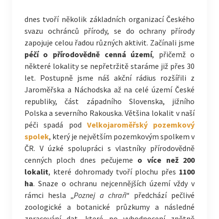
dnes tvoří několik základních organizací Českého
svazu ochránců přírody, se do ochrany přírody
zapojuje celou řadou různých aktivit. Začínali jsme
péčí o přírodovědně cenná území
, přičemž o
některé lokality se nepřetržitě staráme již přes 30
let. Postupně jsme náš akční rádius rozšířili z
Jaroměřska a Náchodska až na celé území České
republiky, část západního Slovenska, jižního
Polska a severního Rakouska. Většina lokalit v naší
péči spadá pod
Velkojaroměřský pozemkový
spolek
, který je největším pozemkovým spolkem v
ČR. V úzké spolupráci s vlastníky přírodovědně
cenných ploch dnes pečujeme
o více než 200
lokalit
, které dohromady tvoří plochu přes
1100
ha
. Snaze o ochranu nejcennějších území vždy v
rámci hesla „
Poznej a chraň
“ předchází pečlivé
zoologické a botanické průzkumy a následné
zpracování dat, které po vyhodnocení zpětně