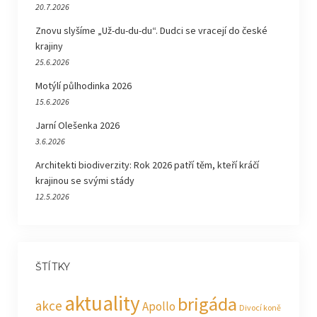
20.7.2026
Znovu slyšíme „Už-du-du-du“. Dudci se vracejí do české
krajiny
25.6.2026
Motýlí půlhodinka 2026
15.6.2026
Jarní Olešenka 2026
3.6.2026
Architekti biodiverzity: Rok 2026 patří těm, kteří kráčí
krajinou se svými stády
12.5.2026
ŠTÍTKY
aktuality
brigáda
akce
Apollo
Divocí koně