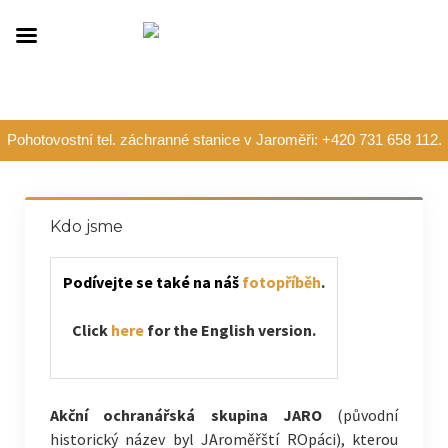
Pohotovostní tel. záchranné stanice v Jaroměři: +420 731 658 112.
Kdo jsme
Podívejte se také na náš
fotopříběh
.
Click
here
for the English version.
Akční ochranářská skupina JARO
(původní
historický název byl JAroměřští ROpáci), kterou