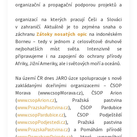
organizační a propagační podporou projektů a
organizací na kterých pracují Češi a Slováci
v zahraničí. Aktuálně je to zejména snaha o
záchranu
Zátoky nosatých opic
na indonéském
Borneu – tedy v jednom z celosvětově druhově
nejbohatších míst světa. Intenzivně se
připravujeme i na zapojení do ochrany přírody
Afriky, Jižní Ameriky, ale i světových moří a oceánů.
Na území ČR dnes JARO úzce spolupracuje s nově
zakládanými dceřinými organizacemi – ČSOP
Morava (www.csopMorava.cz), ČSOP Arion
(
www.csopArion.cz
), Pražská pastvina
(
www.PrazskaPastvina.cz
), ČSOP Pardubice
(
www.csopPardubice.cz
), ČSOP Podještědí
(
www.csopPodjestedi.cz
), Pražská pastvina
(
www.PrazskaPastvina.cz
) a Pomáhám přírodě
(
www.PomahamPrirode.cz
), které vypomáhají