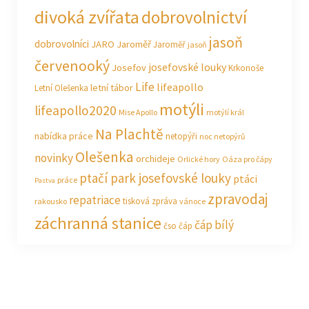
divoká zvířata
dobrovolnictví
jasoň
dobrovolníci
JARO Jaroměř
Jaroměř
jasoň
červenooký
josefovské louky
Josefov
Krkonoše
Life
lifeapollo
letní tábor
Letní Olešenka
motýli
lifeapollo2020
Mise Apollo
motýlí král
Na Plachtě
nabídka práce
netopýři
noc netopýrů
Olešenka
novinky
orchideje
Orlické hory
Oáza pro čápy
ptačí park josefovské louky
ptáci
práce
Pastva
zpravodaj
repatriace
tisková zpráva
rakousko
vánoce
záchranná stanice
čáp bílý
čso
čáp