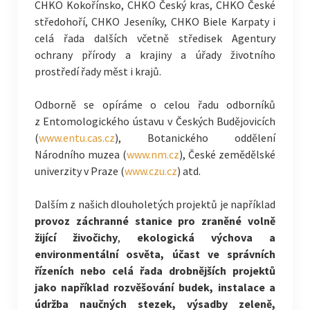
CHKO Kokořínsko, CHKO Český kras, CHKO České
středohoří, CHKO Jeseníky, CHKO Biele Karpaty i
celá řada dalších včetně středisek Agentury
ochrany přírody a krajiny a úřady životního
prostředí řady měst i krajů.
Odborně se opíráme o celou řadu odborníků
z Entomologického ústavu v Českých Budějovicích
(
www.entu.cas.cz
), Botanického oddělení
Národního muzea (
www.nm.cz
), České zemědělské
univerzity v Praze (
www.czu.cz
) atd.
Dalším z našich dlouholetých projektů je například
provoz záchranné stanice pro zraněné volně
žijící živočichy
,
ekologická výchova a
environmentální osvěta, účast ve správních
řízeních nebo celá řada drobnějších projektů
jako například rozvěšování budek, instalace a
údržba naučných stezek, výsadby zeleně,