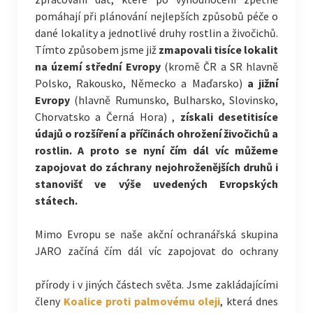
pomáhají při plánování nejlepších způsobů péče o
dané lokality a jednotlivé druhy rostlin a živočichů.
Tímto způsobem jsme již
zmapovali tisíce lokalit
na území střední Evropy
(kromě ČR a SR hlavně
Polsko, Rakousko, Německo a Maďarsko)
a jižní
Evropy
(hlavně Rumunsko, Bulharsko, Slovinsko,
Chorvatsko a Černá Hora) ,
získali desetitisíce
údajů o rozšíření a příčinách ohrožení živočichů a
rostlin. A proto se nyní čím dál víc můžeme
zapojovat do záchrany nejohroženějších druhů i
stanovišť ve výše uvedených Evropských
státech.
Mimo Evropu se naše akční ochranářská skupina
JARO začíná čím dál víc zapojovat do ochrany
přírody i v jiných částech světa. Jsme zakládajícími
členy
Koalice proti palmovému oleji
, která dnes