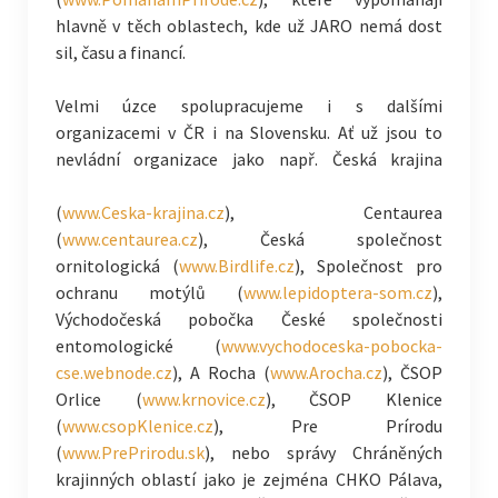
hlavně v těch oblastech, kde už JARO nemá dost
sil, času a financí.
Velmi úzce spolupracujeme i s dalšími
organizacemi v ČR i na Slovensku. Ať už jsou to
nevládní
organizace jako např. Česká krajina
(
www.Ceska-krajina.cz
), Centaurea
(
www.centaurea.cz
), Česká společnost
ornitologická (
www.Birdlife.cz
), Společnost pro
ochranu motýlů (
www.lepidoptera-som.cz
),
Východočeská pobočka České společnosti
entomologické (
www.vychodoceska-pobocka-
cse.webnode.cz
), A Rocha (
www.Arocha.cz
), ČSOP
Orlice (
www.krnovice.cz
), ČSOP Klenice
(
www.csopKlenice.cz
), Pre Prírodu
(
www.PrePrirodu.sk
), nebo správy Chráněných
krajinných oblastí jako je zejména CHKO Pálava,