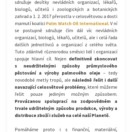
sdružuje desítky nevládních organizací, lékařů,
biologů, učitelů i zoologických a botanických
zahrad a 1. 2. 2017 přerostla v celosvětovou a dosti
mamutí koalici
Palm Watch Oil International
. V ní
se postupně sdružuje čím dál víc nevládních
organizací, biologů, lékařů, učitelů, ale i celá řada
dalších jednotlivců a organizací z celého světa.
Tuto zdánlivě různorodou směsici lidí i organizací
spojuje hlavní cíl. Nejen
definitivně skoncovat
s neudržitelnými způsoby průmyslového
pěstování a výroby palmového oleje
– tedy
novodobé metly tropů, ale
následně řešit i další
navazující celosvětové problémy
, které můžeme
řešit pouze jediným možným způsobem.
Provázanou spoluprací na zodpovědném a
trvale udržitelným způsobu produkce, výroby a
distribuce zboží i služeb na celé naší Planetě.
Pomáháme proto i s finanční, materiální,