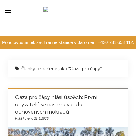
Pohotovostní tel. záchranné stanice v Jaroměři: +420 731 658 112.
Články označené jako “Oáza pro čápy”
Oáza pro čápy hlásí úspěch: První
obyvatelé se nastěhovali do
obnovených mokřadů
Publikováno 21.4.2026