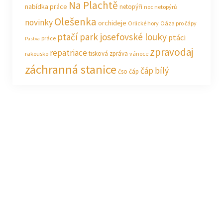
Na Plachtě
nabídka práce
netopýři
noc netopýrů
Olešenka
novinky
orchideje
Orlické hory
Oáza pro čápy
ptačí park josefovské louky
ptáci
práce
Pastva
zpravodaj
repatriace
tisková zpráva
rakousko
vánoce
záchranná stanice
čáp bílý
čso
čáp