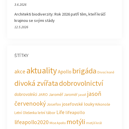
3.6.2026
Architekti biodiverzity: Rok 2026 patří těm, kteří kráčí
krajinou se svými stády
12.5.2026
ŠTÍTKY
aktuality
brigáda
akce
Apollo
Divocí koně
divoká zvířata
dobrovolnictví
jasoň
dobrovolníci
JARO Jaroměř
Jaroměř
jasoň
červenooký
josefovské louky
Josefov
Krkonoše
Life
lifeapollo
letní tábor
Letní Olešenka
motýli
lifeapollo2020
Mise Apollo
motýlí král