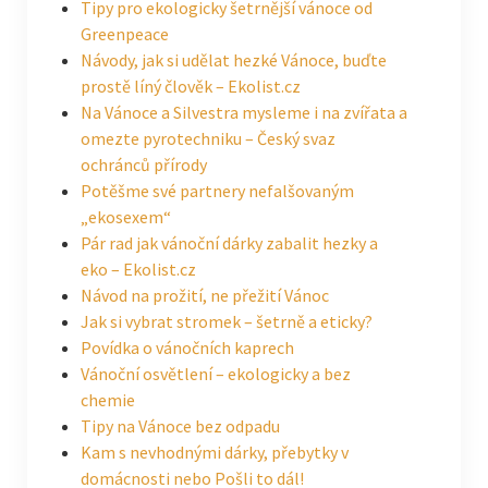
Tipy pro ekologicky šetrnější vánoce od
Greenpeace
Návody, jak si udělat hezké Vánoce, buďte
prostě líný člověk – Ekolist.cz
Na Vánoce a Silvestra mysleme i na zvířata a
omezte pyrotechniku – Český svaz
ochránců přírody
Potěšme své partnery nefalšovaným
„ekosexem“
Pár rad jak vánoční dárky zabalit hezky a
eko – Ekolist.cz
Návod na prožití, ne přežití Vánoc
Jak si vybrat stromek – šetrně a eticky?
Povídka o vánočních kaprech
Vánoční osvětlení – ekologicky a bez
chemie
Tipy na Vánoce bez odpadu
Kam s nevhodnými dárky, přebytky v
domácnosti nebo Pošli to dál!