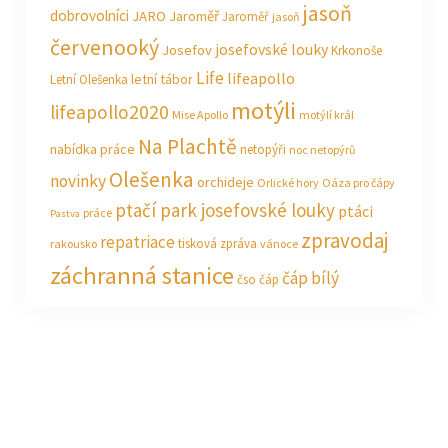
jasoň
dobrovolníci
JARO Jaroměř
Jaroměř
jasoň
červenooký
josefovské louky
Josefov
Krkonoše
Life
lifeapollo
letní tábor
Letní Olešenka
motýli
lifeapollo2020
Mise Apollo
motýlí král
Na Plachtě
nabídka práce
netopýři
noc netopýrů
Olešenka
novinky
orchideje
Orlické hory
Oáza pro čápy
ptačí park josefovské louky
ptáci
práce
Pastva
zpravodaj
repatriace
tisková zpráva
rakousko
vánoce
záchranná stanice
čáp bílý
čso
čáp