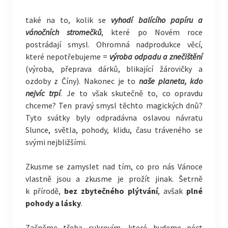
také na to, kolik se
vyhodí balícího papíru a
vánočních stromečků
, které po Novém roce
postrádají smysl. Ohromná nadprodukce věcí,
které nepotřebujeme =
výroba odpadu a znečištění
(výroba, přeprava dárků, blikající žárovičky a
ozdoby z Číny). Nakonec je to
naše planeta, kdo
nejvíc trpí
. Je to však skutečně to, co opravdu
chceme? Ten pravý smysl těchto magických dnů?
Tyto svátky byly odpradávna oslavou návratu
Slunce, světla, pohody, klidu, času tráveného se
svými nejbližšími.
Zkusme se zamyslet nad tím, co pro nás Vánoce
vlastně jsou a zkusme je prožít jinak. Šetrně
k přírodě,
bez zbytečného plýtvání
, avšak
plné
pohody a lásky
.
Začněme třeba cukrovím, které budeme péct