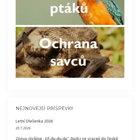
NEJNOVĚJŠÍ PŘÍSPĚVKY
Letní Olešenka 2026
20.7.2026
Znovu slyšíme „Už-du-du-du“. Dudci se vracejí do české