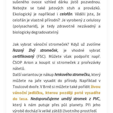
sušeného ovoce vzhled dárku jistě pozvednou.
Nebojte se také jutových stuh a provázků.
Ekologický je například i
celofán
. Věděli jste, že
celofán je vlastně přírodní? Je vyrobený z celulosy
(polysacharid), je tedy zdravotně nezávadný a
biologicky degradovatelný.
Jak vybrat vánoční stromeček? Když už zvolíme
řezaný živý stromeček
, je vhodné vybrat
certifikovaný
(FSC). Můžete však podpořit např.
ČSOP Arion a koupit si stromeček z prořezávky
náletů.
Další variantou je nákup
hrnkového stromečku
, který
můžete na jaře vysadit do přírody. Například v
Toulcově dvoře. V Brně si můžete také pořídit
živou
vánoční jedličku, kterou později poté vysadíte
do lesa.
Nedoporučujeme umělý stromek z PVC
,
který k nám putuje přes půl planety. Při jeho
výrobě dochází k velké zátěži životního prostředí.