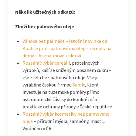
Několik užitečných odkazů:
Zboží bez palmového oleje
Vánoce bez palmáče – letošní novinka od
Koalice proti palmovému oleji – recepty na
domácí bezpalmové cukroví
Rozsáhlý výběr cereálií
, proteinových
výrobků, kaší se sníženým obsahem cukru –
vše zcela bez palmového oleje. Vše je
vyráběné českou firmou
Semix
, která
investuje na tuzemské poměry přímo
astronomické částky do konkrétní a
praktické ochrany přírody v České republice.
Rozsáhlý výběr kosmetiky bez palmového
oleje
– přírodní mýdla, šampóny, masti,..
Vyráběno v ČR