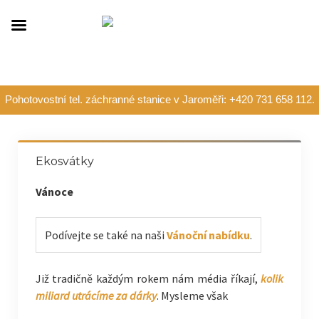
Pohotovostní tel. záchranné stanice v Jaroměři: +420 731 658 112.
Ekosvátky
Vánoce
Podívejte se také na naši
Vánoční nabídku
.
Již tradičně každým rokem nám média říkají,
kolik
miliard utrácíme za dárky
. Mysleme však