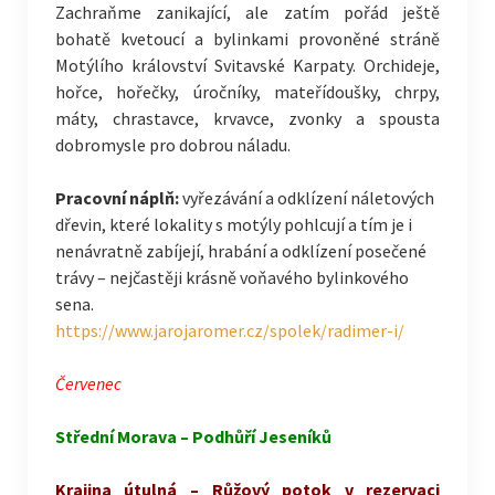
Zachraňme zanikající, ale zatím pořád ještě
bohatě kvetoucí a bylinkami provoněné stráně
Motýlího království Svitavské Karpaty. Orchideje,
hořce, hořečky, úročníky, mateřídoušky, chrpy,
máty, chrastavce, krvavce, zvonky a spousta
dobromysle pro dobrou náladu.
Pracovní náplň:
vyřezávání a odklízení náletových
dřevin, které lokality s motýly pohlcují a tím je i
nenávratně zabíjejí, hrabání a odklízení posečené
trávy – nejčastěji krásně voňavého bylinkového
sena.
https://www.jarojaromer.cz/spolek/radimer-i/
Červenec
Střední Morava – Podhůří Jeseníků
Krajina útulná – Růžový potok v rezervaci