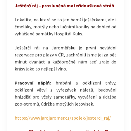
Ještěrčí ráj – prosluněná mateřídoušková stráň
Lokalita, na které se to jen hemží ještěrkami, ale i
čmeláky, motýly nebo lučními koníky na dohled od
vyhlášené památky Hospitál Kuks.
Ještěrčí ráj na Jaroměřsku je první nevládní
rezervace pro plazy v ČR, zachránili jsme jej za pět
minut dvanáct a každoročně nám teď zraje do
krásy jako to nejlepší víno.
Pracovní náplň:
hrabání a odklízení trávy,
odklízení větví z vyřezávek náletů, budování
hnízdišť pro včely samotářky, vytváření a údržba
zoo-stromů, údržba motýlích letovisek.
https://www.jarojaromer.cz/spolek/jesterci_raj/