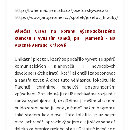
http://bohemiaorientalis.cz/josefovsky-cvicak/
https://www.jarojaromer.cz/spolek/josefov_hradby/
Válečná vřava na obranu východočeského
klenotu s využitím tanků, pil i plamenů – Na
Plachtě v Hradci Králové
Unikátní prostor, který se podařilo vyrvat ze spárů
komunistických plánovačů i novodobých
developerských pirátů, kteří jej chtěli zabetonovat
a zaasfaltovat. A dnes tuto věhlasnou lokalitu Na
Plachtě chráníme nanejvýš pozoruhodným
způsobem. Pravidelně ji totiž necháváme rozjezdit
tanky, vypalujeme ji, rozjíždíme ji naším vlastním
buldozerem nebo ji jinak „ničíme“ naším bagrem a
také stádem koz a ovcí. Tato lokalita je už nejen
mezi ochranáři opravdový pojem a její sláva sahá až
daleko za hranice našeho státu. Ostatně jedná se o