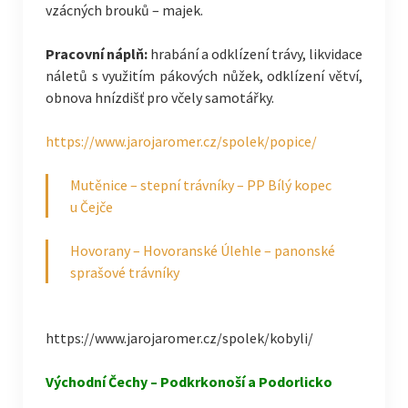
vzácných brouků – majek.
Pracovní náplň:
hrabání a odklízení trávy, likvidace
náletů s využitím pákových nůžek, odklízení větví,
obnova hnízdišť pro včely samotářky.
https://www.jarojaromer.cz/spolek/popice/
Mutěnice – stepní trávníky – PP Bílý kopec
u Čejče
Hovorany – Hovoranské Úlehle – panonské
sprašové trávníky
https://www.jarojaromer.cz/spolek/kobyli/
Východní Čechy – Podkrkonoší a Podorlicko