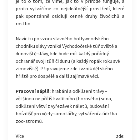
je to o tom, že víme, jak to v přírodě funguje, a
proto vytváříme co nejideálnější prostředí, které
pak spontánně osídlují cenné druhy živočichů a
rostlin.
Navíc tu po vzoru slavného hollywoodského
chodníku slávy vzniká Východočeské tůňoviště a
dunoviště slávy, kde bude mít každý pořádný
ochranář svoji tůň či dunu (a každý ropák roku své
zimoviště). Připravujeme zde i vznik dětského
hřiště pro dospělé a další zajímavé věci.
Pracovní náplň:
hrabání a odklízení trávy –
většinou ne příliš kvalitního (borového) sena,
odklízení větví z vyřezávek náletů, budování
hnízdišť pro včely samotářky, vytváření a údržba
zoo-stromů.
Více zde: