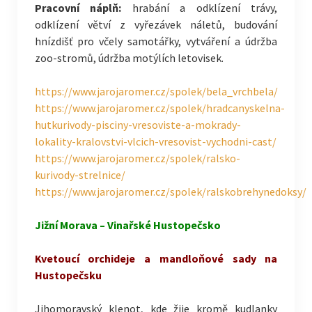
Pracovní náplň:
hrabání a odklízení trávy,
odklízení větví z vyřezávek náletů, budování
hnízdišť pro včely samotářky, vytváření a údržba
zoo-stromů, údržba motýlích letovisek.
https://www.jarojaromer.cz/spolek/bela_vrchbela/
https://www.jarojaromer.cz/spolek/hradcanyskelna-
hutkurivody-pisciny-vresoviste-a-mokrady-
lokality-kralovstvi-vlcich-vresovist-vychodni-cast/
https://www.jarojaromer.cz/spolek/ralsko-
kurivody-strelnice/
https://www.jarojaromer.cz/spolek/ralskobrehynedoksy/
Jižní Morava – Vinařské Hustopečsko
Kvetoucí orchideje a mandloňové sady na
Hustopečsku
Jihomoravský klenot, kde žije kromě kudlanky