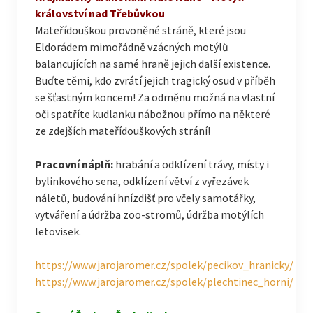
království nad Třebůvkou
Mateřídouškou provoněné stráně, které jsou
Eldorádem mimořádně vzácných motýlů
balancujících na samé hraně jejich další existence.
Buďte těmi, kdo zvrátí jejich tragický osud v příběh
se šťastným koncem! Za odměnu možná na vlastní
oči spatříte kudlanku nábožnou přímo na některé
ze zdejších mateřídouškových strání!
Pracovní náplň:
hrabání a odklízení trávy, místy i
bylinkového sena, odklízení větví z vyřezávek
náletů, budování hnízdišť pro včely samotářky,
vytváření a údržba zoo-stromů, údržba motýlích
letovisek.
https://www.jarojaromer.cz/spolek/pecikov_hranicky/
https://www.jarojaromer.cz/spolek/plechtinec_horni/