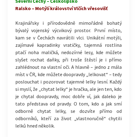
Severní Čechy – Českolipsko
Ralsko – Motýlí království Vlčích vřesovišť
Krajinářsky i přírodovědně mimořádně bohatý
bývalý vojenský výcvikový prostor. První místo,
kam se v Čechách navrátili vlci. Unikátní motýli,
zajímavé kapradinky vratičky, tajemná rostlina
ptačí noha maličká, nedozírné lesy, kde můžete
slyšet rochat daňky, při troše štěstí je i přímo
zahlédnout na vlastní oči. A hlavně – jedno z mála
míst v ČR, kde můžete doopravdy „lelkovat“ – tedy
poslouchat i pozorovat tajemné lelky lesní. Každý
si myslí, že „chytat lelky“ je hračka, ale jen ten, kdo
je chytal doopravdy, moc dobře ví, jak daleko je
tato představa od pravdy. O tom, kdo a jak smí
odborně chytat lelky, se dozvíte přímo od
odborníků, kteří za život „vlastnoručně“ chytili
lelků hned několik.