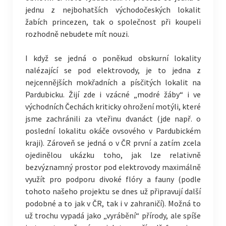
jednu z nejbohatších východočeských lokalit
žabích princezen, tak o společnost při koupeli
rozhodně nebudete mít nouzi.
I když se jedná o poněkud obskurní lokality
nalézající se pod elektrovody, je to jedna z
nejcennějších mokřadních a písčitých lokalit na
Pardubicku. Žijí zde i vzácné „modré žáby“ i ve
východních Čechách kriticky ohrožení motýli, které
jsme zachránili za vteřinu dvanáct (jde např. o
poslední lokalitu okáče ovsového v Pardubickém
kraji). Zároveň se jedná o v ČR první a zatím zcela
ojedinělou ukázku toho, jak lze relativně
bezvýznamný prostor pod elektrovody maximálně
využít pro podporu divoké flóry a fauny (podle
tohoto našeho projektu se dnes už připravují další
podobné a to jak v ČR, tak i v zahraničí). Možná to
už trochu vypadá jako „vyrábění“ přírody, ale spíše