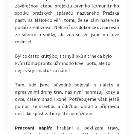
závěrečnou etapu projektu prvního komunitního
spolku pražských spásačů nazvaného Pražská
pastvina. Málokdo věřil tomu, že se nám naše vize
podaří zrealizovat. Někteří nás dokonce označovali
za šílence a snílky, ale zdá se, že jsme v cílové
rovince!
Byl to často krutý boj s trny šípků a trnek a bylo
kvůli tomu prolito už mnoho krve i potu, ale to
nejtěžší je snad už za námi!
Tam, kde jsme původně bojovali s nálety a
agresivními druhy trav, nás nyní nahrazují kozy a
ovce, časem snad i koně. Potřebujeme však ještě
pomoci se stavbou a údržbou ohrad a přípravou
míst, kde pást zatím ještě nemůžeme.
Pracovní náplň:
hrabání a odklízení trávy,