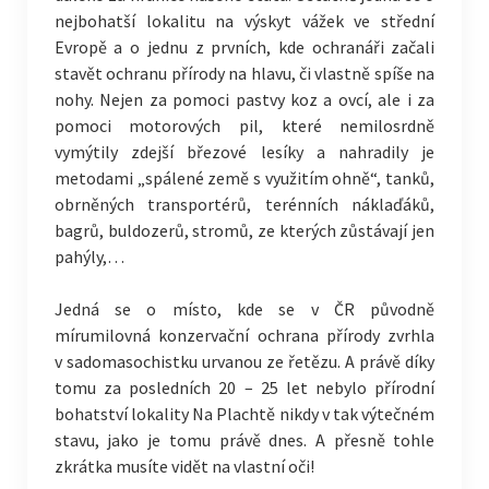
nejbohatší lokalitu na výskyt vážek ve střední
Evropě a o jednu z prvních, kde ochranáři začali
stavět ochranu přírody na hlavu, či vlastně spíše na
nohy. Nejen za pomoci pastvy koz a ovcí, ale i za
pomoci motorových pil, které nemilosrdně
vymýtily zdejší březové lesíky a nahradily je
metodami „spálené země s využitím ohně“, tanků,
obrněných transportérů, terénních náklaďáků,
bagrů, buldozerů, stromů, ze kterých zůstávají jen
pahýly,…
Jedná se o místo, kde se v ČR původně
mírumilovná konzervační ochrana přírody zvrhla
v sadomasochistku urvanou ze řetězu. A právě díky
tomu za posledních 20 – 25 let nebylo přírodní
bohatství lokality Na Plachtě nikdy v tak výtečném
stavu, jako je tomu právě dnes. A přesně tohle
zkrátka musíte vidět na vlastní oči!