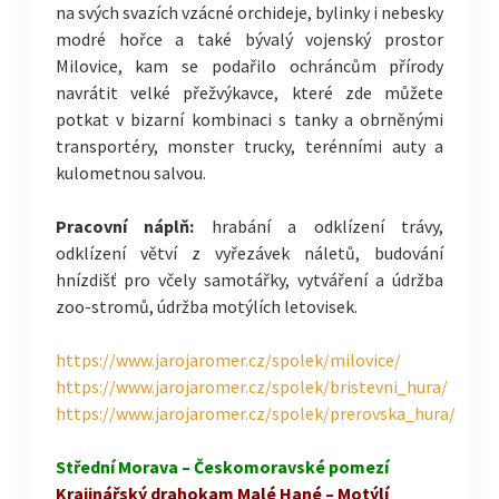
na svých svazích vzácné orchideje, bylinky i nebesky
modré hořce a také bývalý vojenský prostor
Milovice, kam se podařilo ochráncům přírody
navrátit velké přežvýkavce, které zde můžete
potkat v bizarní kombinaci s tanky a obrněnými
transportéry, monster trucky, terénními auty a
kulometnou salvou.
Pracovní náplň:
hrabání a odklízení trávy,
odklízení větví z vyřezávek náletů, budování
hnízdišť pro včely samotářky, vytváření a údržba
zoo-stromů, údržba motýlích letovisek.
https://www.jarojaromer.cz/spolek/milovice/
https://www.jarojaromer.cz/spolek/bristevni_hura/
https://www.jarojaromer.cz/spolek/prerovska_hura/
Střední Morava – Českomoravské pomezí
Krajinářský drahokam Malé Hané – Motýlí