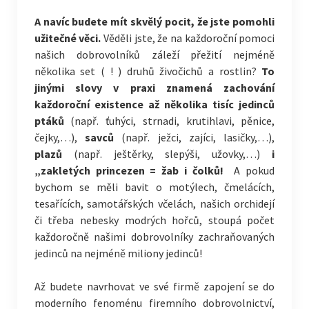
A navíc budete mít skvělý pocit, že jste pomohli
užitečné věci.
Věděli jste, že na každoroční pomoci
našich dobrovolníků záleží přežití nejméně
několika set ( ! ) druhů živočichů a rostlin?
To
jinými slovy v praxi znamená zachování
každoroční existence až několika tisíc jedinců
ptáků
(např. ťuhýci, strnadi, krutihlavi, pěnice,
čejky,…),
savců
(např. ježci, zajíci, lasičky,…),
plazů
(např. ještěrky, slepýši, užovky,…)
i
„zakletých princezen = žab i čolků!
A pokud
bychom se měli bavit o motýlech, čmelácích,
tesařících, samotářských včelách, našich orchidejí
či třeba nebesky modrých hořců, stoupá počet
každoročně našimi dobrovolníky zachraňovaných
jedinců na nejméně miliony jedinců!
Až budete navrhovat ve své firmě zapojení se do
moderního fenoménu firemního dobrovolnictví,