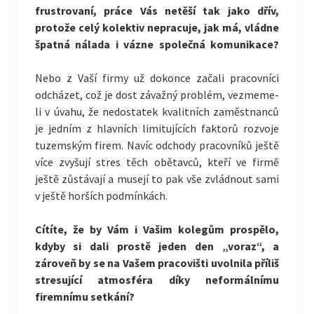
frustrovaní, práce Vás netěší tak jako dřív,
protože celý kolektiv nepracuje, jak má, vládne
špatná nálada i vázne
společná komunikace?
Nebo z Vaší firmy už dokonce začali pracovníci
odcházet, což je dost závažný problém, vezmeme-
li v úvahu, že nedostatek kvalitních zaměstnanců
je jedním z hlavních limitujících faktorů rozvoje
tuzemským firem. Navíc odchody pracovníků ještě
více zvyšují stres těch obětavců, kteří ve firmě
ještě zůstávají a musejí to pak vše zvládnout sami
v ještě horších podmínkách.
Cítíte, že by Vám i Vašim kolegům prospělo,
kdyby si dali prostě jeden den „voraz“, a
zároveň by se na Vašem pracovišti uvolnila příliš
stresující atmosféra díky neformálnímu
firemnímu setkání?