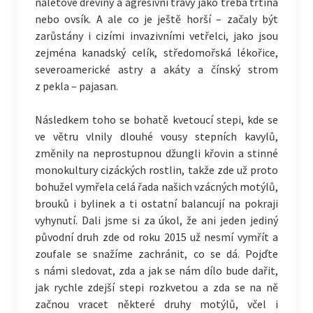
náletové dřeviny a agresivní trávy jako třeba třtina
nebo ovsík. A ale co je ještě horší – začaly být
zarůstány i cizími invazivními vetřelci, jako jsou
zejména kanadský celík, středomořská lékořice,
severoamerické astry a akáty a čínský strom
z pekla – pajasan.
Následkem toho se bohatě kvetoucí stepi, kde se
ve větru vlnily dlouhé vousy stepních kavylů,
změnily na neprostupnou džungli křovin a stinné
monokultury cizáckých rostlin, takže zde už proto
bohužel vymřela celá řada našich vzácných motýlů,
brouků i bylinek a ti ostatní balancují na pokraji
vyhynutí. Dali jsme si za úkol, že ani jeden jediný
původní druh zde od roku 2015 už nesmí vymřít a
zoufale se snažíme zachránit, co se dá. Pojďte
s námi sledovat, zda a jak se nám dílo bude dařit,
jak rychle zdejší stepi rozkvetou a zda se na ně
začnou vracet některé druhy motýlů, včel i