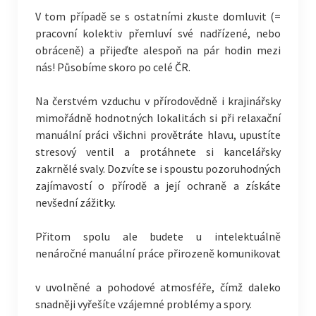
V tom případě se s ostatními zkuste domluvit (=
pracovní kolektiv přemluví své nadřízené, nebo
obráceně) a přijeďte alespoň na pár hodin mezi
nás! Působíme skoro po celé ČR.
Na čerstvém vzduchu v přírodovědně i krajinářsky
mimořádně hodnotných lokalitách si při relaxační
manuální práci všichni provětráte hlavu, upustíte
stresový ventil a protáhnete si kancelářsky
zakrnělé svaly. Dozvíte se i spoustu pozoruhodných
zajímavostí o přírodě a její ochraně a získáte
nevšední zážitky.
Přitom spolu ale budete u intelektuálně
nenáročné manuální práce přirozeně komunikovat
v uvolněné a pohodové atmosféře, čímž daleko
snadněji vyřešíte vzájemné problémy a spory.