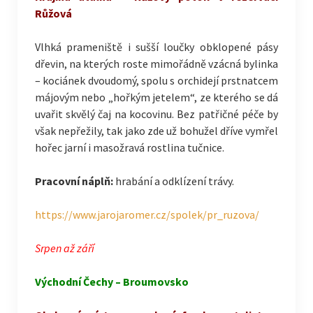
Růžová
Vlhká prameniště i sušší loučky obklopené pásy
dřevin, na kterých roste mimořádně vzácná bylinka
– kociánek dvoudomý, spolu s orchidejí prstnatcem
májovým nebo „hořkým jetelem“, ze kterého se dá
uvařit skvělý čaj na kocovinu. Bez patřičné péče by
však nepřežily, tak jako zde už bohužel dříve vymřel
hořec jarní i masožravá rostlina tučnice.
Pracovní náplň:
hrabání a odklízení trávy.
https://www.jarojaromer.cz/spolek/pr_ruzova/
Srpen až září
Východní Čechy – Broumovsko