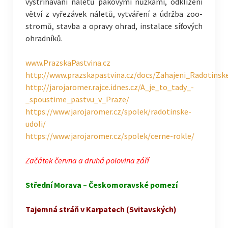
vystřihávání náletů pákovými nůžkami, odklízení
větví z vyřezávek náletů, vytváření a údržba zoo-
stromů, stavba a opravy ohrad, instalace síťových
ohradníků.
www.PrazskaPastvina.cz
http://www.prazskapastvina.cz/docs/Zahajeni_Radotinske
http://jarojaromer.rajce.idnes.cz/A_je_to_tady_-
_spoustime_pastvu_v_Praze/
https://www.jarojaromer.cz/spolek/radotinske-
udoli/
https://www.jarojaromer.cz/spolek/cerne-rokle/
Začátek června a druhá polovina září
Střední Morava – Českomoravské pomezí
Tajemná stráň v Karpatech (Svitavských)