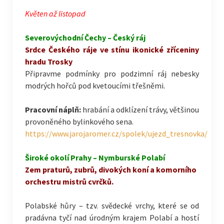
Květen až listopad
Severovýchodní Čechy – Český ráj
Srdce Českého ráje ve stínu ikonické zříceniny
hradu Trosky
Připravme podmínky pro podzimní ráj nebesky
modrých hořců pod kvetoucími třešněmi.
Pracovní náplň:
hrabání a odklízení trávy, většinou
provoněného bylinkového sena.
https://www.jarojaromer.cz/spolek/ujezd_tresnovka/
Široké okolí Prahy – Nymburské Polabí
Zem praturů, zubrů, divokých koní a komorního
orchestru mistrů cvrčků.
Polabské hůry – tzv. svědecké vrchy, které se od
pradávna tyčí nad úrodným krajem Polabí a hostí