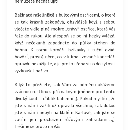
nemůžete nechat ujít!
Bažinaté rašeliniště s bultovými ostřicemi, o které
se tak krásně zakopává, obzvláště když s sebou
vlečete vidle plné mokré „trávy“ ostřice, která Vás
řeže do rukou. Ale alespoň se po ní hezky vylézá,
když nečekaně zapadnete do půlky stehen do
bahna. K tomu komáři, bzikavky i tuční ovádi
hovězí, prostě něco, co v klimatizované kanceláři
opravdu nezažijete, a je proto třeba si to do sytosti
vyzkoušet naživo.
Když to přežijete, tak Vám za odměnu ukážeme
vzácnou rostlinu s příznačným jménem pro tento
divoký kout – ďáblík bahenní ;). Pokud myslíte, že
jste s námi zažili už opravdu všechno, tak dokud
jste s námi nebyli na Malém Karlově, tak jste se
zatím jen procházeli růžovými zahradami…;).
Těšíme se proto na Vás!