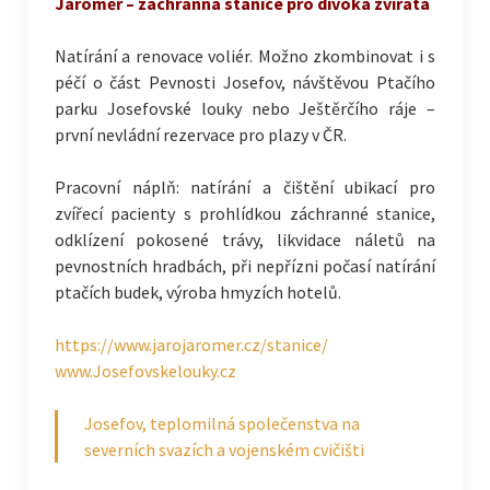
Jaroměř – záchranná stanice pro divoká zvířata
Natírání a renovace voliér. Možno zkombinovat i s
péčí o část Pevnosti Josefov, návštěvou Ptačího
parku Josefovské louky nebo Ještěrčího ráje –
první nevládní rezervace pro plazy v ČR.
Pracovní náplň: natírání a čištění ubikací pro
zvířecí pacienty s prohlídkou záchranné stanice,
odklízení pokosené trávy, likvidace náletů na
pevnostních hradbách, při nepřízni počasí natírání
ptačích budek, výroba hmyzích hotelů.
https://www.jarojaromer.cz/stanice/
www.Josefovskelouky.cz
Josefov, teplomilná společenstva na
severních svazích a vojenském cvičišti