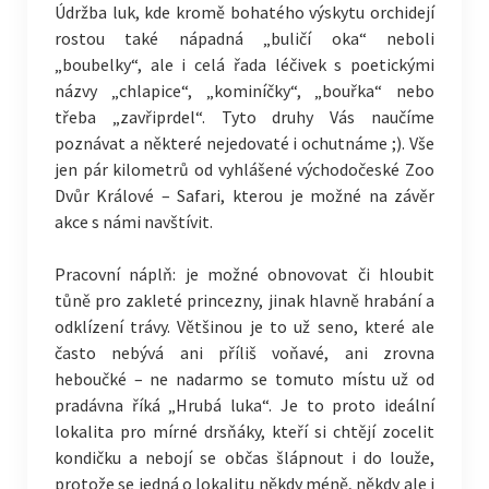
Údržba luk, kde kromě bohatého výskytu orchidejí
rostou také nápadná „buličí oka“ neboli
„boubelky“, ale i celá řada léčivek s poetickými
názvy „chlapice“, „kominíčky“, „bouřka“ nebo
třeba „zavřiprdel“. Tyto druhy Vás naučíme
poznávat a některé nejedovaté i ochutnáme ;). Vše
jen pár kilometrů od vyhlášené východočeské Zoo
Dvůr Králové – Safari, kterou je možné na závěr
akce s námi navštívit.
Pracovní náplň: je možné obnovovat či hloubit
tůně pro zakleté princezny, jinak hlavně hrabání a
odklízení trávy. Většinou je to už seno, které ale
často nebývá ani příliš voňavé, ani zrovna
heboučké – ne nadarmo se tomuto místu už od
pradávna říká „Hrubá luka“. Je to proto ideální
lokalita pro mírné drsňáky, kteří si chtějí zocelit
kondičku a nebojí se občas šlápnout i do louže,
protože se jedná o lokalitu někdy méně, někdy ale i