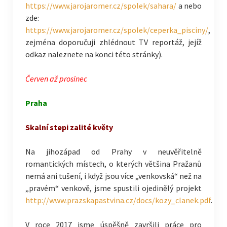
https://www.jarojaromer.cz/spolek/sahara/
a nebo
zde:
https://www.jarojaromer.cz/spolek/ceperka_pisciny/
,
zejména doporučuji zhlédnout TV reportáž, jejíž
odkaz naleznete na konci této stránky).
Červen až prosinec
Praha
Skalní stepi zalité květy
Na jihozápad od Prahy v neuvěřitelně
romantických místech, o kterých většina Pražanů
nemá ani tušení, i když jsou více „venkovská“ než na
„pravém“ venkově, jsme spustili ojedinělý projekt
http://www.prazskapastvina.cz/docs/kozy_clanek.pdf
.
V roce 2017 jsme úspěšně završili práce pro