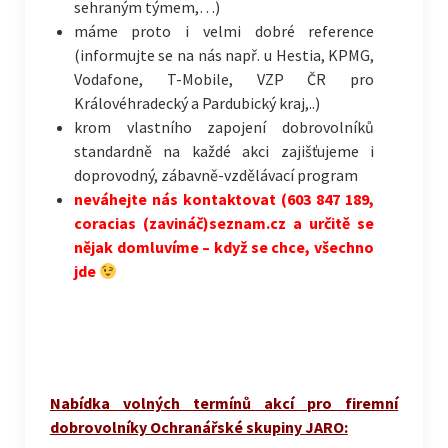
sehraným týmem,…)
máme proto i velmi dobré reference
(informujte se na nás např. u Hestia, KPMG,
Vodafone, T-Mobile, VZP ČR pro
Královéhradecký a Pardubický kraj,..)
krom vlastního zapojení dobrovolníků
standardně na každé akci zajišťujeme i
doprovodný, zábavně-vzdělávací program
neváhejte nás kontaktovat (603 847 189,
coracias (zavináč)seznam.cz a určitě se
nějak domluvíme – když se chce, všechno
jde
Nabídka volných termínů akcí pro firemní
dobrovolníky Ochranářské skupiny JARO: