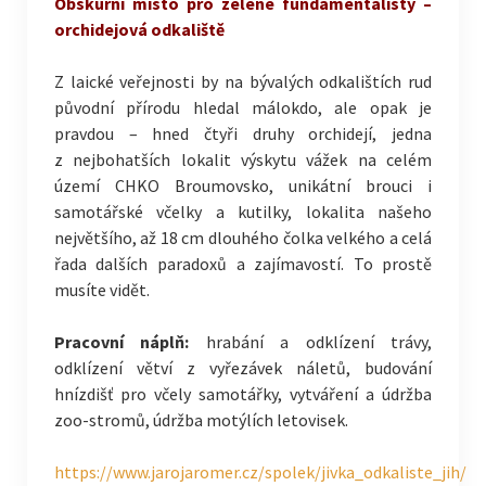
Obskurní místo pro zelené fundamentalisty –
orchidejová odkaliště
Z laické veřejnosti by na bývalých odkalištích rud
původní přírodu hledal málokdo, ale opak je
pravdou – hned čtyři druhy orchidejí, jedna
z nejbohatších lokalit výskytu vážek na celém
území CHKO Broumovsko, unikátní brouci i
samotářské včelky a kutilky, lokalita našeho
největšího, až 18 cm dlouhého čolka velkého a celá
řada dalších paradoxů a zajímavostí. To prostě
musíte vidět.
Pracovní náplň:
hrabání a odklízení trávy,
odklízení větví z vyřezávek náletů, budování
hnízdišť pro včely samotářky, vytváření a údržba
zoo-stromů, údržba motýlích letovisek.
https://www.jarojaromer.cz/spolek/jivka_odkaliste_jih/