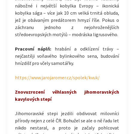
nábožné i největší kobylka Evropy – ikonická
kobylka sága – více jak 10 cm velká trnitá obluda,
jež je obávaným predátorem hmyzí říše. Pokus o
záchranu jednoho z nejohroženějších
středoevropských motýlů – modráska ligrusového.
Pracovní náplň:
hrabání a odklízení trávy –
nejčastěji voňavého bylinkového sena, budování
hnízdišť pro včely samotářky.
https://www.jarojaromer.cz/spolek/kvuk/
Znovuzrození věhlasných jihomoravských
kavylových stepí
Jihomoravské stepi jezdili obdivovat milovníci
přírody nejen z celé ČR. Bohužel se ale o ně řadu let
nikdo nestaral, a proto je začaly pohlcovat