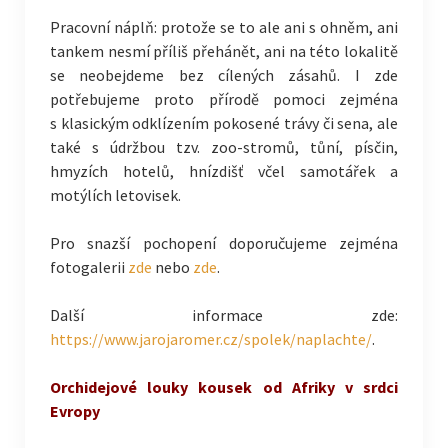
Pracovní náplň: protože se to ale ani s ohněm, ani
tankem nesmí příliš přehánět, ani na této lokalitě
se neobejdeme bez cílených zásahů. I zde
potřebujeme proto přírodě pomoci zejména
s klasickým odklízením pokosené trávy či sena, ale
také s údržbou tzv. zoo-stromů, tůní, písčin,
hmyzích hotelů, hnízdišť včel samotářek a
motýlích letovisek.
Pro snazší pochopení doporučujeme zejména
fotogalerii
zde
nebo
zde
.
Další informace zde:
https://www.jarojaromer.cz/spolek/naplachte/
.
Orchidejové louky kousek od Afriky v srdci
Evropy