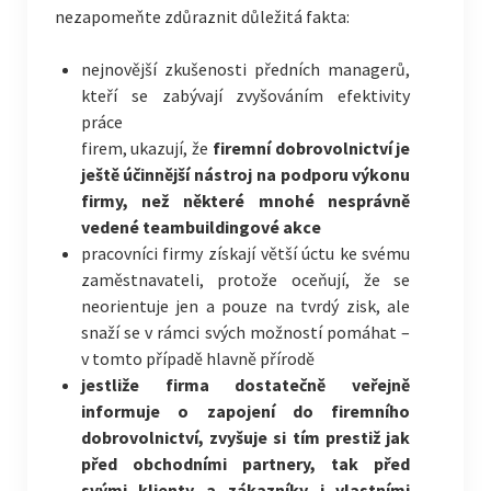
nezapomeňte zdůraznit důležitá fakta:
nejnovější zkušenosti předních managerů,
kteří se zabývají zvyšováním efektivity
práce
firem, ukazují, že
firemní dobrovolnictví je
ještě účinnější nástroj na podporu výkonu
firmy, než některé mnohé nesprávně
vedené teambuildingové akce
pracovníci firmy získají větší úctu ke svému
zaměstnavateli, protože oceňují, že se
neorientuje jen a pouze na tvrdý zisk, ale
snaží se v rámci svých možností pomáhat –
v tomto případě hlavně přírodě
jestliže firma dostatečně veřejně
informuje o zapojení do firemního
dobrovolnictví, zvyšuje si tím prestiž jak
před obchodními partnery, tak před
svými klienty a zákazníky i vlastními