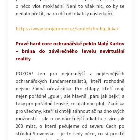
o něco více mokřadní. Není to však nic, co by se
nedalo přežít, na rozdíl od lokality následující.
https://www.jarojaromer.cz/spolek/hruba_luka/
Pravé hard core ochranářské peklo Malý Karlov
– brána do závěrečného levelu nevirtuální
reality
POZOR! Jen pro nejdrsnější z nejdrsnějších
ochranářských fundamentalistů, kteří rozhodně
nejsou žádná ořezávátka. Pro chlapy, kteří mají
nejen pořádné „gule“, ale hlavně „páru jak bejk“, a
taky pro pořádné ženské, co utáhnou pluh. Zkrátka
pro všechny, kteří si chtějí sáhnout až na dno svých
možností – jde o nejnáročnější lokalitu z více jak
200 míst, o která pečujeme od severu Čech po
střední Slovensko – je to tedy něco, co si prostě