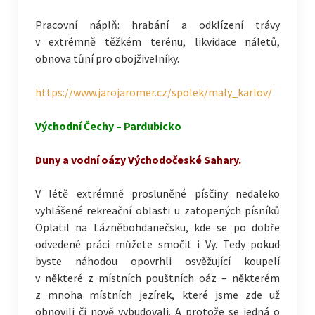
Pracovní náplň: hrabání a odklízení trávy
v extrémně těžkém terénu, likvidace náletů,
obnova tůní pro obojživelníky.
https://www.jarojaromer.cz/spolek/maly_karlov/
Východní Čechy – Pardubicko
Duny a vodní oázy Východočeské Sahary.
V létě extrémně prosluněné písčiny nedaleko
vyhlášené rekreační oblasti u zatopených písníků
Oplatil na Lázněbohdanečsku, kde se po dobře
odvedené práci můžete smočit i Vy. Tedy pokud
byste náhodou opovrhli osvěžující koupelí
v některé z místních pouštních oáz – některém
z mnoha místních jezírek, které jsme zde už
obnovili či nově vybudovali. A protože se jedná o