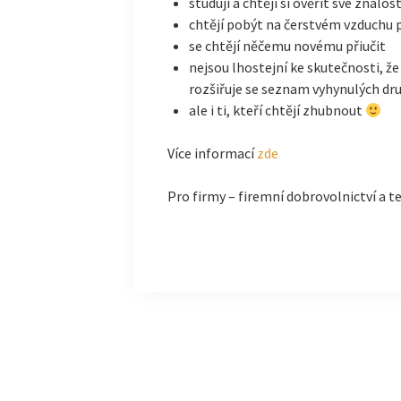
studují a chtějí si ověřit své znalost
chtějí pobýt na čerstvém vzduchu p
se chtějí něčemu novému přiučit
nejsou lhostejní ke skutečnosti, ž
rozšiřuje se seznam vyhynulých dr
ale i ti, kteří chtějí zhubnout
Více informací
zde
Pro firmy – firemní dobrovolnictví a t