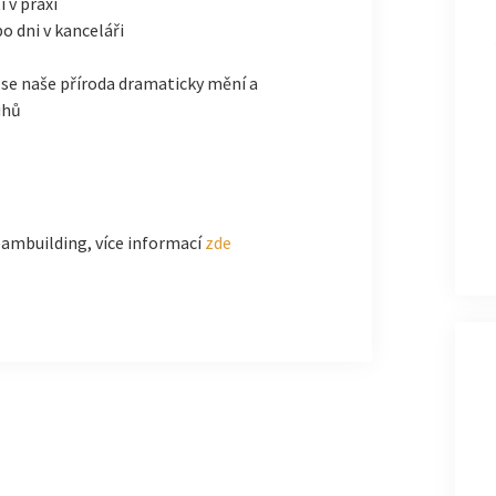
i v praxi
o dni v kanceláři
e se naše příroda dramaticky mění a
uhů
eambuilding, více informací
zde