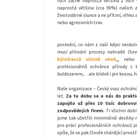
nich začne naprostá většina z nich
naprostá většina (cca 90%) našich z
životodárné slunce a ne přítmí, vlhko 
nebo agresivních trav.
poslední, co nám z naší kdysi neskut
musí přírodní procesy nahradit člo
býložravců včetně ohně
„, nebo 
profesionální) ochránce přírody s
buldozerem,…ale klidně i jen kosou, h
Naše organizace – Český svaz ochránc
let.
Za tu dobu se u nás do prakt
zapojilo už přes 10 tisíc dobrovo
zodpovědných firem.
Ti všichni dob
jsme tak ušetřili minimálně desítky
pro práci profesionálních ochránců p
spíše, že se pak člověk shánějící pros