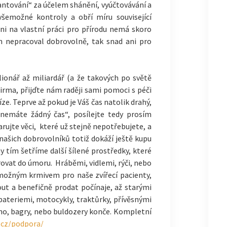
rantování“ za účelem shánění, vyúčtovávání a
všemožné kontroly a obří míru související
ni na vlastní práci pro přírodu nemá skoro
m nepracoval dobrovolně, tak snad ani pro
ionář až miliardář (a že takových po světě
irma, přijďte nám raději sami pomoci s péči
ze. Teprve až pokud je Váš čas natolik drahý,
nemáte žádný čas“, posílejte tedy prosím
rujte věci, které už stejně nepotřebujete, a
 našich dobrovolníků totiž dokáží ještě kupu
y tím šetříme další šílené prostředky, které
ovat do úmoru. Hráběmi, vidlemi, rýči, nebo
možným krmivem pro naše zvířecí pacienty,
ut a benefičně prodat počínaje, až starými
bateriemi, motocykly, traktůrky, přívěsnými
seno, bagry, nebo buldozery konče. Kompletní
cz/podpora/