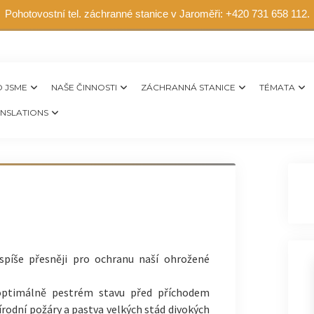
Pohotovostní tel. záchranné stanice v Jaroměři: +420 731 658 112.
 JSME
NAŠE ČINNOSTI
ZÁCHRANNÁ STANICE
TÉMATA
NSLATIONS
spíše přesněji pro ochranu naší ohrožené
 optimálně pestrém stavu před příchodem
řírodní požáry a pastva velkých stád divokých