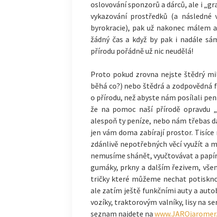
oslovování sponzorů a dárců, ale i „g
vykazování prostředků (a následné 
byrokracie), pak už nakonec málem a
žádný čas a když by pak i nadále sá
přírodu pořádně už nic neudělá!
Proto pokud zrovna nejste štědrý mil
běhá co?) nebo štědrá a zodpovědná f
o přírodu, než abyste nám posílali pení
že na pomoc naší přírodě opravdu „
alespoň ty peníze, nebo nám třebas da
jen vám doma zabírají prostor. Tisíce
zdánlivě nepotřebných věcí využít a m
nemusíme shánět, vyučtovávat a papír
gumáky, prkny a dalším řezivem, vše
tričky které můžeme nechat potiskno
ale zatím ještě funkčními auty a auto
vozíky, traktorovým valníky, lisy na 
seznam najdete na
www.JAROjaromer.