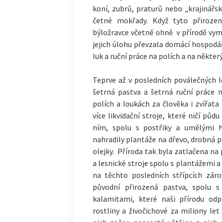
koní, zubrů, praturů nebo „krajinářsk
četné mokřady. Když tyto přirozen
býložravce včetně ohně v přírodě vymý
jejich úlohu převzala domácí hospodář
luk a ruční práce na polích a na někte
Teprve až v posledních poválečných 
šetrná pastva a šetrná ruční práce n
polích a loukách za člověka i zvířata 
více likvidační stroje, které ničí pů
ním, spolu s postřiky a umělými hn
nahradily plantáže na dřevo, drobná p
olejky. Příroda tak byla zatlačena n
a lesnické stroje spolu s plantážemi a
na těchto posledních střípcích záro
původní přirozená pastva, spolu s
kalamitami, které naši přírodu od
rostliny a živočichové za miliony le