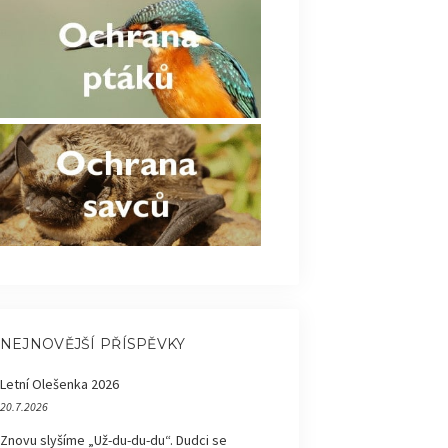
NEJNOVĚJŠÍ PŘÍSPĚVKY
Letní Olešenka 2026
20.7.2026
Znovu slyšíme „Už-du-du-du“. Dudci se