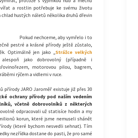
 vymírat, protože s výjimkou hub a mechů
vířat a rostlin potřebuje ke svému životu
a chlad hustých náletů několika druhů dřevin
Pokud nechceme, aby vymřelo i to
ečně pestré a krásné přírody ještě zůstalo,
věk. Optimálně jen jako „
Strážce velkých
alespoň jako dobrovolný (případně i
 křovinořezem, motorovou pilou, bagrem,
ráběmi rýčem a vidlemi v ruce.
ů přírody JARO Jaroměř existuje již přes 30
ické ochrany přírody pod naším vedením
lníků, včetně dobrovolníků z některých
rovolně odpracovali už statisíce hodin a my
 milionů korun, které jsme nemuseli shánět
řírody (které bychom nesvedli sehnat). Tím
tředky nezřídka dostane do pasti, že pro samé