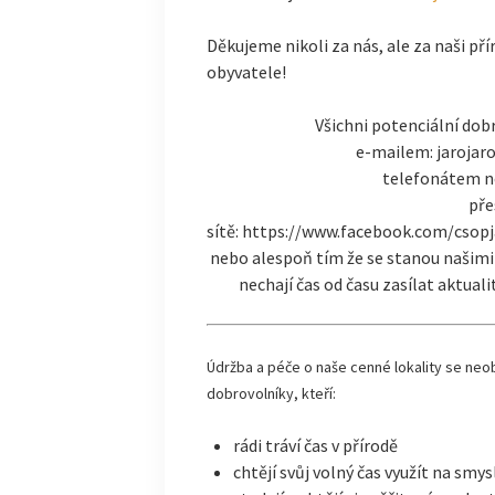
Děkujeme nikoli za nás, ale za naši přír
obyvatele!
Všichni potenciální dobr
e-mailem: jaroja
telefonátem n
pře
sítě: https://www.facebook.com/csop
nebo alespoň tím že se stanou našimi 
nechají čas od času zasílat aktual
Údržba a péče o naše cenné lokality se ne
dobrovolníky, kteří:
rádi tráví čas v přírodě
chtějí svůj volný čas využít na smy