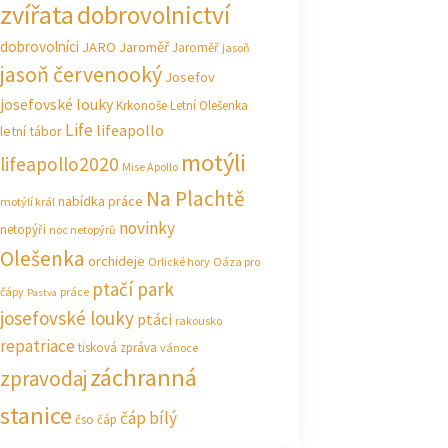
zvířata
dobrovolnictví
dobrovolníci
JARO Jaroměř
Jaroměř
jasoň
jasoň červenooký
Josefov
josefovské louky
Krkonoše
Letní Olešenka
Life
lifeapollo
letní tábor
motýli
lifeapollo2020
Mise Apollo
Na Plachtě
nabídka práce
motýlí král
novinky
netopýři
noc netopýrů
Olešenka
orchideje
Orlické hory
Oáza pro
ptačí park
čápy
práce
Pastva
josefovské louky
ptáci
rakousko
repatriace
tisková zpráva
vánoce
záchranná
zpravodaj
stanice
čáp bílý
čso
čáp