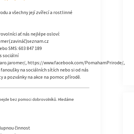
odu a všechny její zvířecí a rostlinné
ovolníci ať nás nejlépe osloví:
romer(zavináč)seznam.cz
ebo SMS: 603 847 189
s sociální
jaro.jaromer/, https://www.facebook.com/PomahamPrirode/,
fanoušky na sociálních sítích nebo si od nás
ity a pozvánky na akce na pomoc přírodě.
obejde bez pomoci dobrovolníků. Hledáme
slupnou činnost