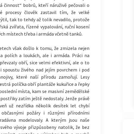
á činnost“ bobrů, kteří náruživě pečovali o
é procesy člověk zastavil tím, že velké
til, tak to tehdy až tolik nevadilo, protože
ská zvířata, řízené vypalování, ruční kosení
rých místech třeba i armáda včetně tanků.
letech však došlo k tomu, že zmizela nejen
a polích a loukách, ale i armáda. Práci na
převzaly obří, sice velmi efektivní, ale o to
du i spoustu živého nad jejím povrchem i pod
ojivy, které naší přírodu zamořují. Lesy
estrá políčka obří plantáže kukuřice a řepky
a poslední místa, kam se masivní zemědělské
 postřiky zatím ještě nedostaly. Jenže právě
veň už nezřídka několik desítek let chybí
 občasnými požáry i různými přírodními
pradávna modelovaly. A kterým jsou naše
t svého vývoje přizpůsobeny natolik, že bez