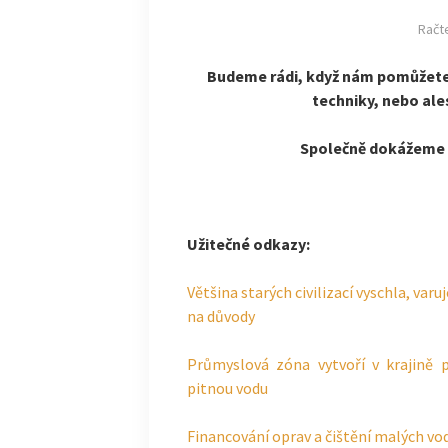
Račt
Budeme rádi, když nám pomůžet
techniky, nebo al
Společně dokážeme i
Užitečné odkazy:
Většina starých civilizací vyschla, var
na důvody
Průmyslová zóna vytvoří v krajině 
pitnou vodu
Financování oprav a čištění malých vo