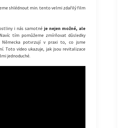
me shlédnout min. tento velmi zdařilý film
rostliny i nás samotné
je nejen možné, ale
 Navíc tím pomůžeme zmírňovat důsledky
 Německa potvrzují v praxi to, co jsme
í. Toto video ukazuje, jak jsou revitalizace
elmi jednoduché.