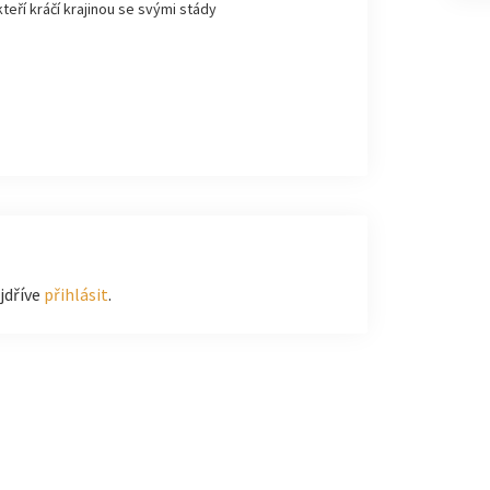
kteří kráčí krajinou se svými stády
jdříve
přihlásit
.