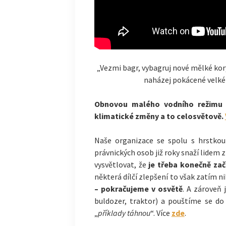
„Vezmi bagr, vybagruj nové mělké ko
naházej pokácené velké 
Obnovou malého vodního režimu 
klimatické změny a to celosvětově.
Naše organizace se spolu s hrstkou
právnických osob již roky snaží lidem 
vysvětlovat, že
je třeba konečně začí
některá dílčí zlepšení to však zatím ni
– pokračujeme v osvětě
. A zároveň 
buldozer, traktor) a pouštíme se d
„
příklady táhnou
“. Více
zde
.