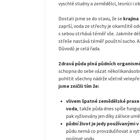
vyschlé studny a zemědělci, lesníci i 
Dostali jsme se do stavu, že se
krajina
zaprší, voda ze střechy je okamžitě o
s sebou strhává téměř vše. Jakmile déš
střeše nastává téměř pouštní sucho. A 
Důvodů je celá řada.
Zdravá půda plná půdních organism
schopna do sebe vázat několikanásobně
pohltit všechny nádrže včetně velepře
jsme zničili tím že:
vlivem špatné zemědělské praxe
voda
, takže půda dnes spíše funguj
pak vyživovány jen díky zálivce umě
půdní život je jedy používanými v
půdu nemá co provzdušňovat a vytvá
pojímat vodu