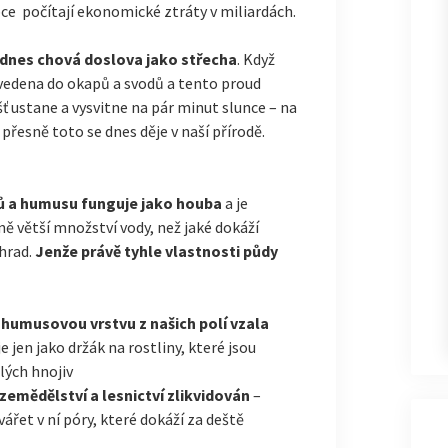
obce počítají ekonomické ztráty v miliardách.
 dnes chová doslova jako střecha
. Když
dvedena do okapů a svodů a tento proud
ť ustane a vysvitne na pár minut slunce – na
přesně toto se dnes děje v naší přírodě.
ů a humusu funguje jako houba
a je
 větší množství vody, než jaké dokáží
hrad.
Jenže právě tyhle vlastnosti půdy
humusovou vrstvu z našich polí vzala
e jen jako držák na rostliny, které jsou
lých hnojiv
 zemědělství a lesnictví zlikvidován
–
řet v ní póry, které dokáží za deště