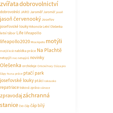
zvířata
dobrovolnictví
dobrovolníci
JARO Jaroměř
Jaroměř
jasoň
jasoň červenooký
Josefov
josefovské louky
Krkonoše
Letní Olešenka
Life
lifeapollo
letní tábor
motýli
lifeapollo2020
Mise Apollo
Na Plachtě
nabídka práce
motýlí král
novinky
netopýři
noc netopýrů
Olešenka
orchideje
Orlické hory
Oáza pro
ptačí park
čápy
práce
Pastva
josefovské louky
ptáci
rakousko
repatriace
tisková zpráva
vánoce
záchranná
zpravodaj
stanice
čáp bílý
čso
čáp