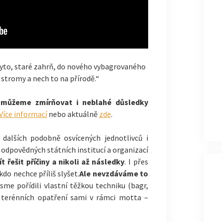
ryto, staré zahrň, do nového vybagrovaného
stromy a nech to na přírodě.“
můžeme zmírňovat i neblahé důsledky
Více informací
nebo aktuálně
zde
.
 dalších podobně osvícených jednotlivců i
z odpovědných státních institucí a organizací
t řešit příčiny a nikoli až následky
. I přes
kdo nechce příliš slyšet.
Ale nevzdáváme to
jsme pořídili vlastní těžkou techniku (bagr,
o terénních opatření sami v rámci motta –