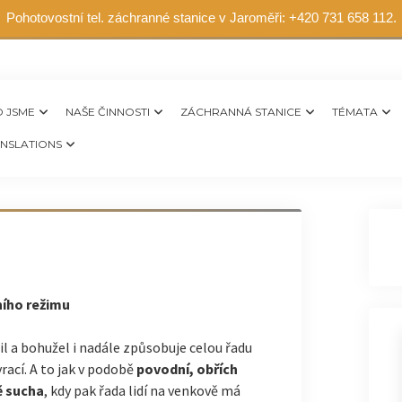
Pohotovostní tel. záchranné stanice v Jaroměři: +420 731 658 112.
 JSME
NAŠE ČINNOSTI
ZÁCHRANNÁ STANICE
TÉMATA
NSLATIONS
ího režimu
l a bohužel i nadále způsobuje celou řadu
ací. A to jak v podobě
povodní, obřích
ě sucha
, kdy pak řada lidí na venkově má