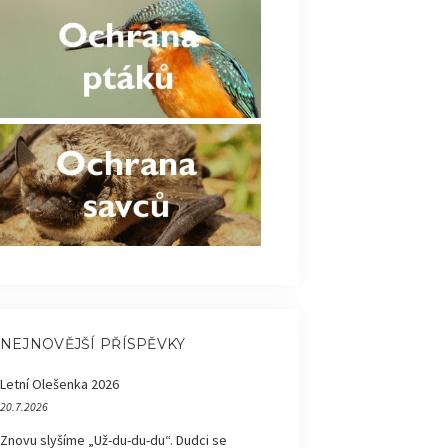
NEJNOVĚJŠÍ PŘÍSPĚVKY
Letní Olešenka 2026
20.7.2026
Znovu slyšíme „Už-du-du-du“. Dudci se