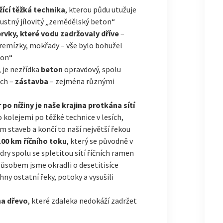
žící těžká technika
, kterou půdu utužuje
opustný jílovitý „zemědělský beton“
 prvky, které vodu zadržovaly dříve
–
, remízky, mokřady – vše bylo bohužel
ton“
 je nezřídka
beton
opravdový, spolu
ech –
zástavba
– zejména různými
 po nížiny je naše krajina protkána sítí
o kolejemi po těžké technice v lesích,
m staveb a končí to naší největší řekou
 100 km říčního toku
, který se původně v
ndry spolu se spletitou sítí říčních ramen
působem jsme okradli o desetitisíce
ny ostatní řeky, potoky a vysušili
na dřevo
, které zdaleka nedokáží zadržet