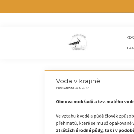
KDO
TRA
Voda v krajině
Publikováno 20.6.2017
Obnova mokřadů a tzv. malého vodn
Ve vztahu k vodě a půdě člověk způsobi
přehmatů, které se mu už opakovaně vr
ztrátách úrodné půdy, tak i v podob