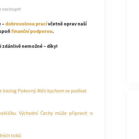
e nastoupit!
e –
dobrovolnou prací
včetně oprav naší
espoň
finanční podporou
.
 zdánlivě nemožné – díky!
uje biolog Pokorný. Měli bychom se podívat
pokličku. Východní Čechy může připravit o
dních toků