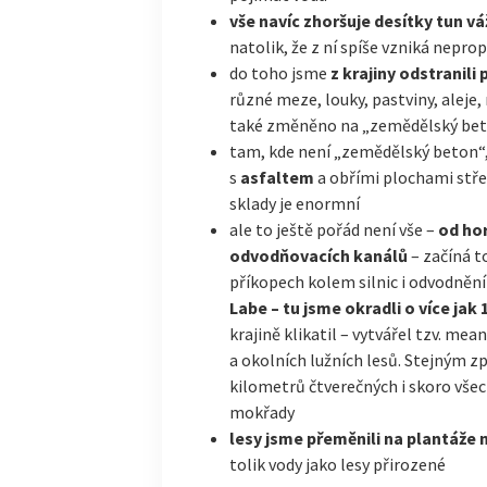
vše navíc zhoršuje desítky tun vá
natolik, že z ní spíše vzniká nepr
do toho jsme
z krajiny odstranili
různé meze, louky, pastviny, aleje
také změněno na „zemědělský be
tam, kde není „zemědělský beton“,
s
asfaltem
a obřími plochami stř
sklady je enormní
ale to ještě pořád není vše –
od hor
odvodňovacích kanálů
– začíná t
příkopech kolem silnic i odvodnění
Labe – tu jsme okradli o více jak
krajině klikatil – vytvářel tzv. mea
a okolních lužních lesů. Stejným z
kilometrů čtverečných i skoro všech
mokřady
lesy jsme přeměnili na plantáže 
tolik vody jako lesy přirozené