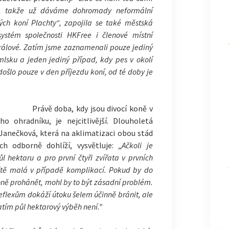
, takže už dáváme dohromady neformální
ých koní Plachty“, zapojila se také městská
systém společnosti HKFree i členové místní
rálové. Zatím jsme zaznamenali pouze jediný
lsku a jeden jediný případ, kdy pes v okolí
ošlo pouze v den příjezdu koní, od té doby je
Právě doba, kdy jsou divocí koně v
o ohradníku, je nejcitlivější. Dlouholetá
 Janečková, která na aklimatizaci obou stád
h odborně dohlíží, vysvětluje: „
Ačkoli je
l hektaru a pro první čtyři zvířata v prvních
eště malá v případě komplikací. Pokud by do
koně prohánět, mohl by to být zásadní problém.
reflexům dokáží útoku šelem účinně bránit, ale
zatím půl hektarový výběh není.”