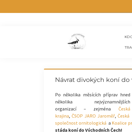
KDO
TRA
Návrat divokých koní do
Po několika měsících příprav hned
několika nejvýznamnějších
organizací – zejména
Česká
krajina
,
ČSOP JARO Jaroměř
,
Česká
společnost ornitologická
a
Koalice p
stáda koní do Východních Čech!