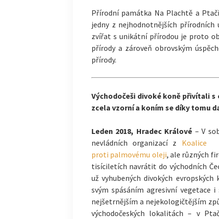
Přírodní památka Na Plachtě a Ptač
jedny z nejhodnotnějších přírodních
zvířat s unikátní přírodou je proto 
přírody a zároveň obrovským úspěch
přírody.
Východočeši divoké koně přivítali s
zcela vzorní a koním se díky tomu da
Leden 2018, Hradec Králové
– V sob
nevládních
organizací z
Koalice
proti palmovému oleji
, ale různých fi
tisíciletích navrátit do východních 
už vyhubených divokých evropských 
svým spásáním agresivní vegetace 
nejšetrnějším a nejekologičtějším zp
východočeských lokalitách – v Pt