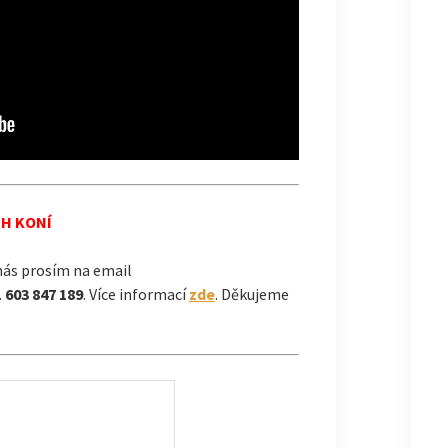
CH KONÍ
nás prosím na email
.
603 847 189
. Více informací
zde
. Děkujeme