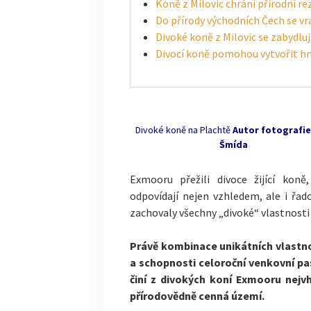
Koně z Milovic chrání přírodní r
Do přírody východních Čech se vrá
Divoké koně z Milovic se zabydlu
Divocí koně pomohou vytvořit h
Divoké koně na Plachtě
Autor fotografie
Šmída
Exmooru přežili divoce žijící kon
odpovídají nejen vzhledem, ale i řa
zachovaly všechny „divoké“ vlastnosti 
Právě kombinace unikátních vlastno
a schopnosti celoroční venkovní pa
činí z divokých koní Exmooru nejvh
přírodovědně cenná území.