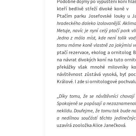
Podobné dojmy po vypuštění koní hlásí
kteří bedlivě
střeží divoké koně v
Ptačím parku Josefovské louky u J
hradeckého daleko izolovanější. Aklimat
Metuje, navíc je nyní celý ptačí park 
Jedno z mála míst, kde není tolik vod
tomu máme koně vlastně za jakýmisi v
ptačí rezervace, ekolog a ornitolog 
na návrat divokých koní na tuto ornit
překážky však mnohé milovníky ko
návštěvnost zůstává vysoká, byť poc
Králové. I zde si ornitologové pochval
„
Díky tomu, že se návštěvníci chovaj
Spokojeně se popásají a nezaznamenali
neklidu. Doufejme, že tomu tak bude na
a nedílnou součástí těchto jedinečnýc
uzavírá zooložka Alice Janečková.