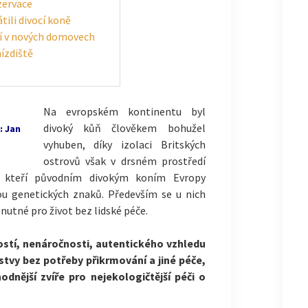
ezervace
tili divocí koně
jí v nových domovech
nízdiště
Na evropském kontinentu byl
divoký kůň člověkem bohužel
: Jan
vyhuben, díky izolaci Britských
ostrovů však v drsném prostředí
ě, kteří původním divokým koním Evropy
dou genetických znaků. Především se u nich
nutné pro život bez lidské péče.
stí, nenáročnosti, autentického vzhledu
stvy bez potřeby přikrmování a jiné péče,
odnější zvíře pro nejekologičtější péči o