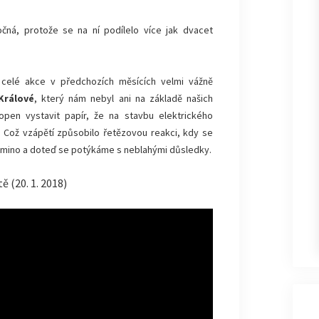
čná, protože se na ní podílelo více jak dvacet
y celé akce v předchozích měsících velmi vážně
Králové
, který nám nebyl ani na základě našich
hopen vystavit papír, že na stavbu elektrického
. Což vzápětí způsobilo řetězovou reakci, kdy se
domino a doteď se potýkáme s neblahými důsledky.
ě (20. 1. 2018)