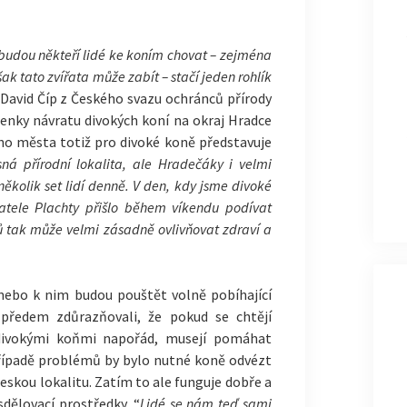
.
 budou někteří lidé ke koním chovat – zejména
však tato zvířata může zabít – stačí jeden rohlík
e David Číp z Českého svazu ochránců přírody
enky návratu divokých koní na okraj Hradce
ého města totiž pro divoké koně představuje
sná přírodní lokalita, ale Hradečáky i velmi
několik set lidí denně. V den, kdy jsme divoké
vatele Plachty přišlo během víkendu podívat
ů tak může velmi zásadně ovlivňovat zdraví a
 nebo k nim budou pouštět volně pobíhající
e předem zdůrazňovali, že pokud se chtějí
divokými koňmi napořád, musejí pomáhat
případě problémů by bylo nutné koně odvézt
skou lokalitu. Zatím to ale funguje dobře a
sdělovací prostředky. “
Lidé se nám teď sami