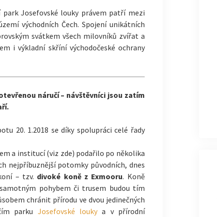
í park Josefovské louky právem patří mezi
 území východních Čech. Spojení unikátních
obrovským svátkem všech milovníků zvířat a
em i výkladní skříní východočeské ochrany
 otevřenou náručí – návštěvníci jsou zatím
ří.
otu 20. 1.2018 se díky spolupráci celé řady
rem a institucí (viz zde) podařilo po několika
Čech nejpříbuznější potomky původních, dnes
koní – tzv.
divoké koně z Exmooru
. Koně
i samotným pohybem či trusem budou tím
ůsobem chránit přírodu ve dvou jedinečných
ačím parku
Josefovské louky
a v přírodní