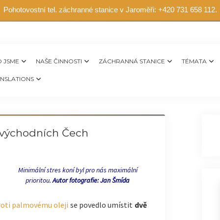
Pohotovostní tel. záchranné stanice v Jaroměři: +420 731 658 112.
 JSME
NAŠE ČINNOSTI
ZÁCHRANNÁ STANICE
TÉMATA
NSLATIONS
 východních Čech
Minimální stres koní byl pro nás maximální
prioritou.
Autor fotografie: Jan Šmída
roti palmovému oleji
se povedlo umístit
dvě