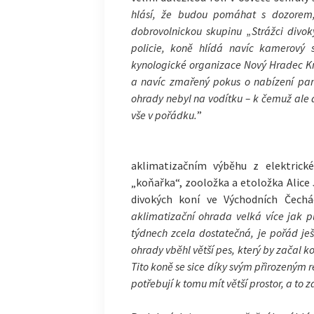
hlásí, že budou pomáhat s dozorem
dobrovolnickou skupinu „Strážci divok
policie, koně hlídá navíc kamerový 
kynologické organizace Nový Hradec K
a navíc zmařený pokus o nabízení pam
ohrady nebyl na vodítku – k čemuž ale d
vše v pořádku.
”
aklimatizačním výběhu z elektrickéh
„koňařka“, zooložka a etoložka Alice
divokých koní ve Východních Čechác
aklimatizační ohrada velká více jak pů
týdnech zcela dostatečná, je pořád j
ohrady vběhl větší pes, který by začal 
Tito koně se sice díky svým přirozeným 
potřebují k tomu mít větší prostor, a to 