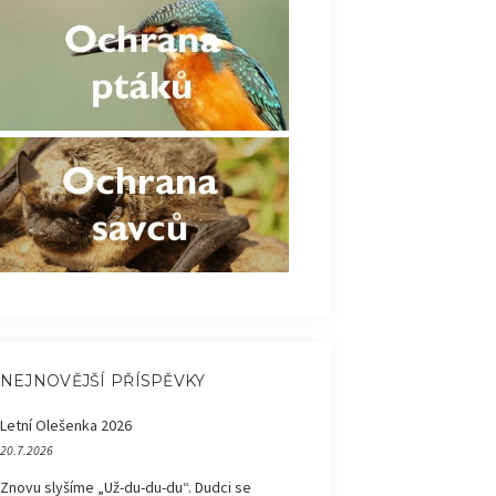
NEJNOVĚJŠÍ PŘÍSPĚVKY
Letní Olešenka 2026
20.7.2026
Znovu slyšíme „Už-du-du-du“. Dudci se