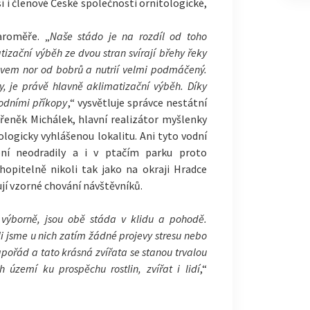
 i členové České společnosti ornitologické,
aroměře. „
Naše stádo je na rozdíl od toho
izační výběh ze dvou stran svírají břehy řeky
vlivem nor od bobrů a nutrií velmi podmáčený.
y, je právě hlavně aklimatizační výběh. Díky
odními příkopy
,“ vysvětluje správce nestátní
Břeněk Michálek, hlavní realizátor myšlenky
ologicky vyhlášenou lokalitu. Ani tyto vodní
ní neodradily a i v ptačím parku proto
hopitelně nikoli tak jako na okraji Hradce
ují vzorné chování návštěvníků.
í výborně, jsou obě stáda v klidu a pohodě.
 jsme u nich zatím žádné projevy stresu nebo
pořád a tato krásná zvířata se stanou trvalou
h území ku prospěchu rostlin, zvířat i lidí
,“