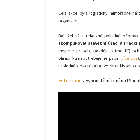
Celá akce byla logisticky mimořádně náro
organizací.
Bohužel však relativně poklidné příprav
zkomplikoval stavební úřad v Hradci 
(nejprve proseb, později „stížností“) sc
ohradníku nepotřebujeme papír (
více zde
)
následně veškeré přípravy zhroutily jako 
Fotografie
z vypouštění koní na Placht