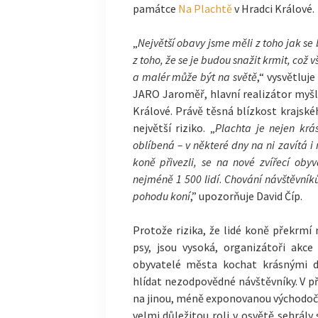
památce
Na Plachtě
v Hradci Králové
„
Největší obavy jsme měli z toho jak se
z toho, že se je budou snažit krmit, což 
a malér může být na světě
,“ vysvětluj
JARO Jaroměř, hlavní realizátor myšl
Králové. Právě těsná blízkost krajsk
největší riziko. „
Plachta je nejen krá
oblíbená – v některé dny na ni zavítá i 
koně přivezli, se na nové zvířecí oby
nejméně 1 500 lidí
.
Chování návštěvník
pohodu koní
,” upozorňuje David Číp.
Protože rizika, že lidé koně překrmí
psy, jsou vysoká, organizátoři akc
obyvatelé města kochat krásnými 
hlídat nezodpovědné návštěvníky. V 
na jinou, méně exponovanou východoče
velmi důležitou roli v osvětě sehrály 