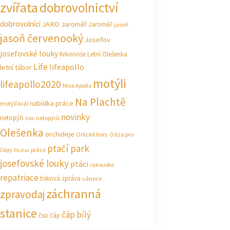
zvířata
dobrovolnictví
dobrovolníci
JARO Jaroměř
Jaroměř
jasoň
jasoň červenooký
Josefov
josefovské louky
Krkonoše
Letní Olešenka
Life
lifeapollo
letní tábor
motýli
lifeapollo2020
Mise Apollo
Na Plachtě
nabídka práce
motýlí král
novinky
netopýři
noc netopýrů
Olešenka
orchideje
Orlické hory
Oáza pro
ptačí park
čápy
práce
Pastva
josefovské louky
ptáci
rakousko
repatriace
tisková zpráva
vánoce
záchranná
zpravodaj
stanice
čáp bílý
čso
čáp