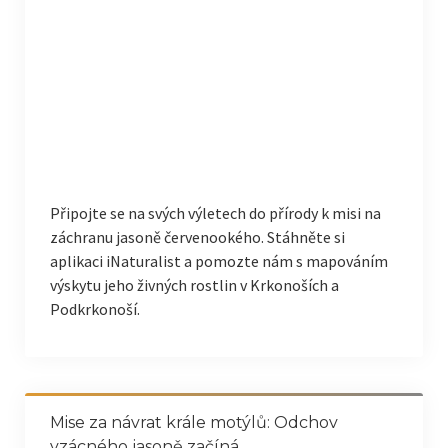
Připojte se na svých výletech do přírody k misi na
záchranu jasoně červenookého. Stáhněte si
aplikaci iNaturalist a pomozte nám s mapováním
výskytu jeho živných rostlin v Krkonoších a
Podkrkonoší.
Mise za návrat krále motýlů: Odchov
vzácného jasoně začíná