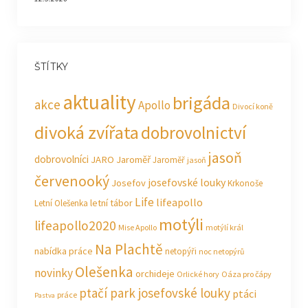
ŠTÍTKY
aktuality
brigáda
akce
Apollo
Divocí koně
divoká zvířata
dobrovolnictví
jasoň
dobrovolníci
JARO Jaroměř
Jaroměř
jasoň
červenooký
josefovské louky
Josefov
Krkonoše
Life
lifeapollo
letní tábor
Letní Olešenka
motýli
lifeapollo2020
Mise Apollo
motýlí král
Na Plachtě
nabídka práce
netopýři
noc netopýrů
Olešenka
novinky
orchideje
Orlické hory
Oáza pro čápy
ptačí park josefovské louky
ptáci
práce
Pastva