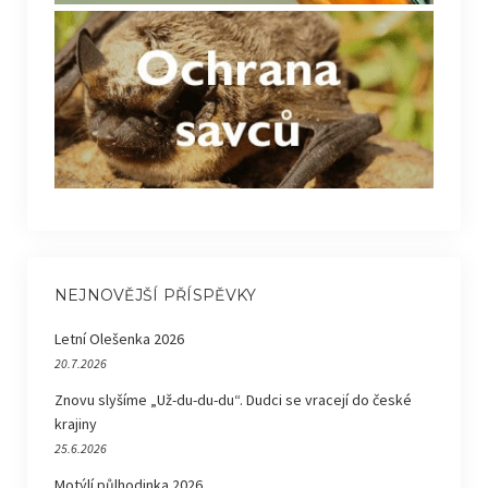
NEJNOVĚJŠÍ PŘÍSPĚVKY
Letní Olešenka 2026
20.7.2026
Znovu slyšíme „Už-du-du-du“. Dudci se vracejí do české
krajiny
25.6.2026
Motýlí půlhodinka 2026