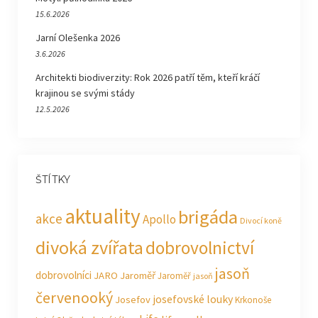
15.6.2026
Jarní Olešenka 2026
3.6.2026
Architekti biodiverzity: Rok 2026 patří těm, kteří kráčí
krajinou se svými stády
12.5.2026
ŠTÍTKY
aktuality
brigáda
akce
Apollo
Divocí koně
divoká zvířata
dobrovolnictví
jasoň
dobrovolníci
JARO Jaroměř
Jaroměř
jasoň
červenooký
josefovské louky
Josefov
Krkonoše