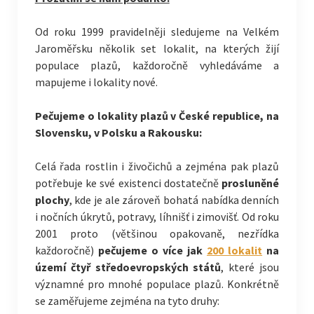
Od roku 1999 pravidelněji sledujeme na Velkém
Jaroměřsku několik set lokalit, na kterých žijí
populace plazů, každoročně vyhledáváme a
mapujeme i lokality nové.
Pečujeme o lokality plazů v České republice, na
Slovensku, v Polsku a Rakousku:
Celá řada rostlin i živočichů a zejména pak plazů
potřebuje ke své existenci dostatečně
prosluněné
plochy
, kde je ale zároveň bohatá nabídka denních
i nočních úkrytů, potravy, líhnišť i zimovišť. Od roku
2001 proto (většinou opakovaně, nezřídka
každoročně)
pečujeme o více jak
200 lokalit
na
území čtyř středoevropských států
, které jsou
významné pro mnohé populace plazů. Konkrétně
se zaměřujeme zejména na tyto druhy: