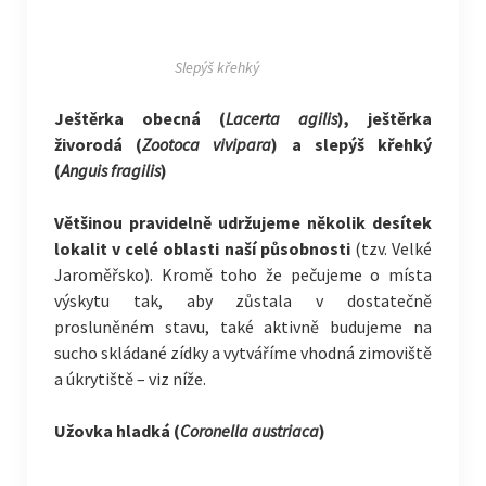
Slepýš křehký
Ještěrka obecná (
Lacerta agilis
), ještěrka
živorodá (
Zootoca vivipara
) a slepýš křehký
(
Anguis fragilis
)
Většinou pravidelně udržujeme několik desítek
lokalit v celé oblasti naší působnosti
(tzv. Velké
Jaroměřsko). Kromě toho že pečujeme o místa
výskytu tak, aby zůstala v dostatečně
prosluněném stavu, také aktivně budujeme na
sucho skládané zídky a vytváříme vhodná zimoviště
a úkrytiště – viz níže.
Užovka hladká (
Coronella austriaca
)