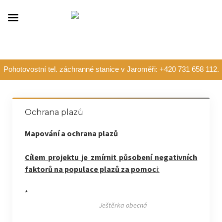
Pohotovostní tel. záchranné stanice v Jaroměři: +420 731 658 112.
Ochrana plazů
Mapování a ochrana plazů
Cílem projektu
je zmírnit působení negativních
faktorů na populace plazů za pomoc
i:
*
Ještěrka obecná