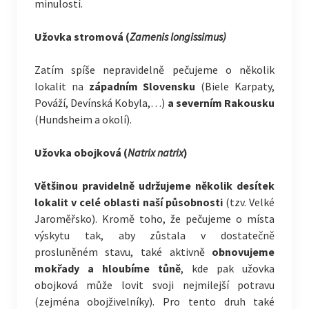
minulostí.
Užovka stromová (
Zamenis longissimus)
Zatím spíše nepravidelně pečujeme o několik
lokalit na
západním Slovensku
(Biele Karpaty,
Pováží, Devínská Kobyla,…)
a severním Rakousku
(Hundsheim a okolí).
Užovka obojková (
Natrix natrix
)
Většinou pravidelně udržujeme několik desítek
lokalit v celé oblasti naší působnosti
(tzv. Velké
Jaroměřsko). Kromě toho, že pečujeme o místa
výskytu tak, aby zůstala v dostatečně
prosluněném stavu, také aktivně
obnovujeme
mokřady a hloubíme tůně
, kde pak užovka
obojková může lovit svoji nejmilejší potravu
(zejména obojživelníky). Pro tento druh také