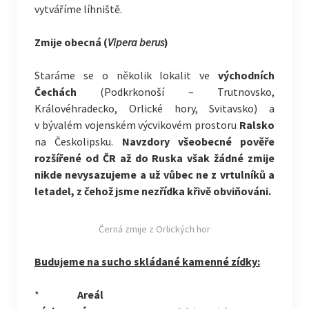
vytváříme líhniště.
Zmije obecná (
Vipera berus
)
Staráme se o několik lokalit ve
východních
Čechách
(Podkrkonoší – Trutnovsko,
Královéhradecko, Orlické hory, Svitavsko) a
v bývalém vojenském výcvikovém prostoru
Ralsko
na Českolipsku.
Navzdory všeobecné pověře
rozšířené od ČR až do Ruska však žádné zmije
nikde nevysazujeme a už vůbec ne z vrtulníků a
letadel, z čehož jsme nezřídka křivě obviňováni.
Černá zmije z Orlických hor
Budujeme na sucho skládané kamenné zídky:
*
Areál