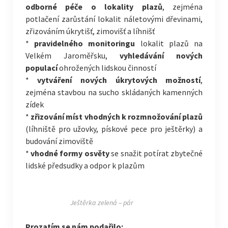
odborné péče o lokality plazů
, zejména
potlačení zarůstání lokalit náletovými dřevinami,
zřizováním úkrytišť, zimovišť a líhnišť
*
pravidelného monitoringu
lokalit plazů na
Velkém Jaroměřsku,
vyhledávání nových
populací
ohrožených lidskou činností
*
vytváření nových úkrytových možností
,
zejména stavbou na sucho skládaných kamenných
zídek
*
zřizování míst vhodných k rozmnožování plazů
(líhniště pro užovky, pískové pece pro ještěrky) a
budování zimoviště
*
vhodné formy osvěty
se snažit potírat zbytečné
lidské předsudky a odpor k plazům
Ještěrka zelená – pár
Prozatím se nám podařilo: