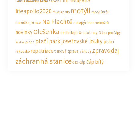
Life
lifeapollo
letní tábor
Letní Olešenka
motýli
lifeapollo2020
Mise Apollo
motýlí král
Na Plachtě
nabídka práce
netopýři
noc netopýrů
Olešenka
novinky
orchideje
Orlické hory
Oáza pro čápy
ptačí park josefovské louky
ptáci
práce
Pastva
zpravodaj
repatriace
tisková zpráva
rakousko
vánoce
záchranná stanice
čáp bílý
čso
čáp