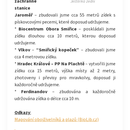
záchranné
Ještěrka zední
stanice
Jaroměř
– zbudovali jsme cca 55 metrů zídek s
pískovcovými pecemi, které doposud udržujeme.
*
Biocentrum Obora Smiřice
– poskládali jsme
zídku dlouhou cca 10 metrů, kterou doposud
udržujeme.
*
Vlkov
–
“Smiřický kopeček”
– zbudovali jsme
cca 4 metrovou zídku.
*
Hradec Králové – PP Na Plachtě
– vytvořili jsme
zídku cca 15 metrů, výška místy až 2 metry,
zhotoveny i převisy pro mravkolvy, doposud ji
každoročně udržujeme.
*
Ferdinandov
– zbudována a každoročně
udržována zídka o délce cca 10 m.
Odkazy
:
Mapování obojživelníků a plazů (BioLib.cz)