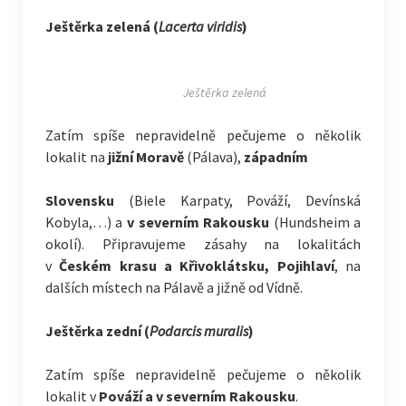
Ještěrka zelená (
Lacerta viridis
)
Ještěrka zelená
Zatím spíše nepravidelně pečujeme o několik
lokalit na
jižní Moravě
(Pálava),
západním
Slovensku
(Biele Karpaty, Pováží, Devínská
Kobyla,…) a
v severním Rakousku
(Hundsheim a
okolí). Připravujeme zásahy na lokalitách
v
Českém krasu a Křivoklátsku, Pojihlaví
, na
dalších místech na Pálavě a jižně od Vídně.
Ještěrka zední (
Podarcis muralis
)
Zatím spíše nepravidelně pečujeme o několik
lokalit v
Pováží a v severním Rakousku
.