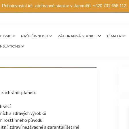
Pohotovostní tel. záchranné stanice v Jaroměři: +420 731 658 112.
 JSME
NAŠE ČINNOSTI
ZÁCHRANNÁ STANICE
TÉMATA
NSLATIONS
i zachránit planetu
 věcí
ních a zdravých výrobků
ím rostlinného původu
itní, zdraví nezávadné a garantují šetrné