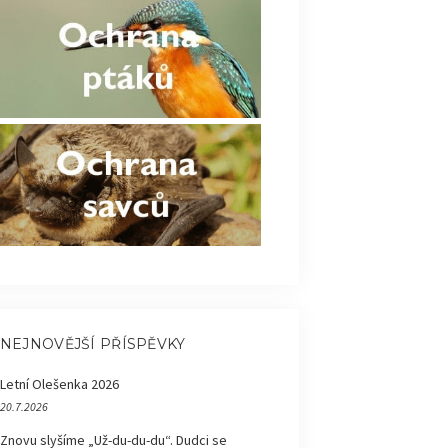
NEJNOVĚJŠÍ PŘÍSPĚVKY
Letní Olešenka 2026
20.7.2026
Znovu slyšíme „Už-du-du-du“. Dudci se