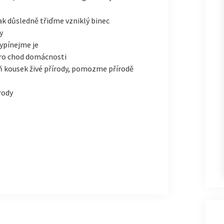
ak důsledně třiďme vzniklý binec
y
ypínejme je
ro chod domácnosti
ň kousek živé přírody, pomozme přírodě
rody