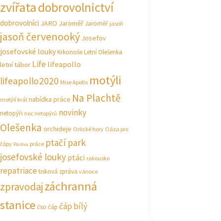
zvířata
dobrovolnictví
dobrovolníci
JARO Jaroměř
Jaroměř
jasoň
jasoň červenooký
Josefov
josefovské louky
Krkonoše
Letní Olešenka
Life
lifeapollo
letní tábor
motýli
lifeapollo2020
Mise Apollo
Na Plachtě
nabídka práce
motýlí král
novinky
netopýři
noc netopýrů
Olešenka
orchideje
Orlické hory
Oáza pro
ptačí park
čápy
práce
Pastva
josefovské louky
ptáci
rakousko
repatriace
tisková zpráva
vánoce
záchranná
zpravodaj
stanice
čáp bílý
čso
čáp