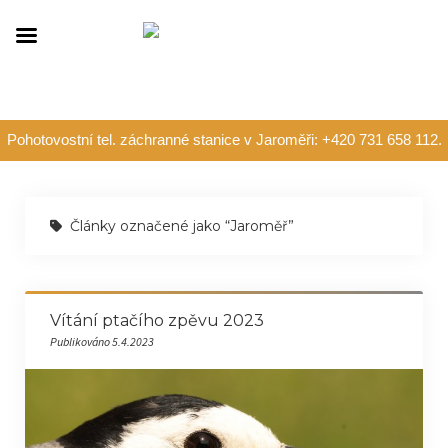
Pohotovostní tel. záchranné stanice v Jaroměři: +420 731 658 112.
Články označené jako “Jaroměř”
Vítání ptačího zpěvu 2023
Publikováno 5.4.2023