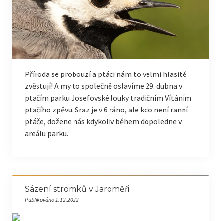
Příroda se probouzí a ptáci nám to velmi hlasitě
zvěstují! A my to společně oslavíme 29. dubna v
ptačím parku Josefovské louky tradičním Vítáním
ptačího zpěvu. Sraz je v 6 ráno, ale kdo není ranní
ptáče, dožene nás kdykoliv během dopoledne v
areálu parku.
Sázení stromků v Jaroměři
Publikováno 1.12.2022