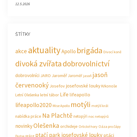
12.5.2026
ŠTÍTKY
aktuality
brigáda
akce
Apollo
Divocí koně
divoká zvířata
dobrovolnictví
jasoň
dobrovolníci
JARO Jaroměř
Jaroměř
jasoň
červenooký
josefovské louky
Josefov
Krkonoše
Life
lifeapollo
letní tábor
Letní Olešenka
motýli
lifeapollo2020
Mise Apollo
motýlí král
Na Plachtě
nabídka práce
netopýři
noc netopýrů
Olešenka
novinky
orchideje
Orlické hory
Oáza pro čápy
ptačí park josefovské louky
ptáci
práce
Pastva