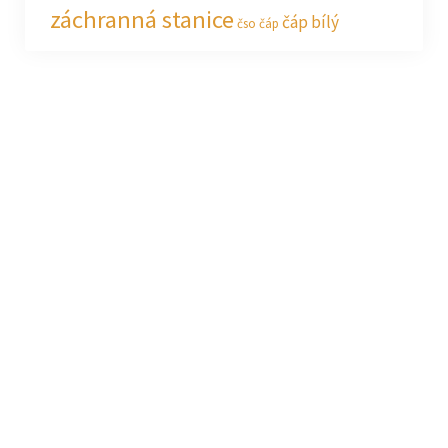
záchranná stanice
čáp bílý
čso
čáp