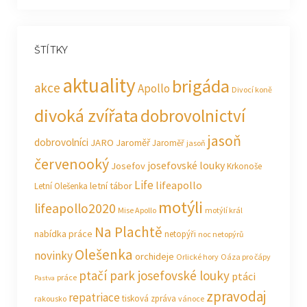
ŠTÍTKY
aktuality
brigáda
akce
Apollo
Divocí koně
divoká zvířata
dobrovolnictví
jasoň
dobrovolníci
JARO Jaroměř
Jaroměř
jasoň
červenooký
josefovské louky
Josefov
Krkonoše
Life
lifeapollo
letní tábor
Letní Olešenka
motýli
lifeapollo2020
Mise Apollo
motýlí král
Na Plachtě
nabídka práce
netopýři
noc netopýrů
Olešenka
novinky
orchideje
Orlické hory
Oáza pro čápy
ptačí park josefovské louky
ptáci
práce
Pastva
zpravodaj
repatriace
tisková zpráva
rakousko
vánoce