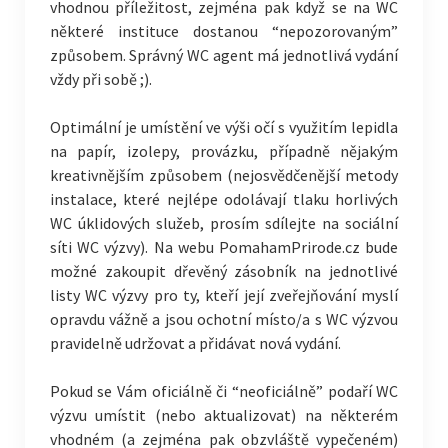
vhodnou příležitost, zejména pak když se na WC
některé instituce dostanou “nepozorovaným”
způsobem. Správný WC agent má jednotlivá vydání
vždy při sobě ;).
Optimální je umístění ve výši očí s využitím lepidla
na papír, izolepy, provázku, případně nějakým
kreativnějším způsobem (nejosvědčenější metody
instalace, které nejlépe odolávají tlaku horlivých
WC úklidových služeb, prosím sdílejte na sociální
síti WC výzvy). Na webu PomahamPrirode.cz bude
možné zakoupit dřevěný zásobník na jednotlivé
listy WC výzvy pro ty, kteří její zveřejňování myslí
opravdu vážně a jsou ochotní místo/a s WC výzvou
pravidelně udržovat a přidávat nová vydání.
Pokud se Vám oficiálně či “neoficiálně” podaří WC
výzvu umístit (nebo aktualizovat) na některém
vhodném (a zejména pak obzvláště vypečeném)