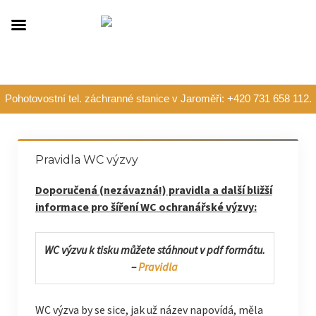
Pohotovostní tel. záchranné stanice v Jaroměři: +420 731 658 112.
Pravidla WC výzvy
Doporučená (nezávazná!) pravidla a další bližší
informace pro šíření WC ochranářské výzvy:
WC výzvu k tisku můžete stáhnout v pdf formátu.
–
Pravidla
WC výzva by se sice, jak už název napovídá, měla