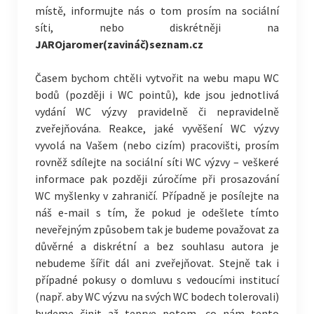
místě, informujte nás o tom prosím na sociální
síti, nebo diskrétněji na
JAROjaromer(zavináč)seznam.cz
Časem bychom chtěli vytvořit na webu mapu WC
bodů (později i WC pointů), kde jsou jednotlivá
vydání WC výzvy pravidelně či nepravidelně
zveřejňována. Reakce, jaké vyvěšení WC výzvy
vyvolá na Vašem (nebo cizím) pracovišti, prosím
rovněž sdílejte na sociální síti WC výzvy – veškeré
informace pak později zúročíme při prosazování
WC myšlenky v zahraničí. Případně je posílejte na
náš e-mail s tím, že pokud je odešlete tímto
neveřejným způsobem tak je budeme považovat za
důvěrné a diskrétní a bez souhlasu autora je
nebudeme šířit dál ani zveřejňovat. Stejně tak i
případné pokusy o domluvu s vedoucími institucí
(např. aby WC výzvu na svých WC bodech tolerovali)
budeme činit až teprve potom, co nám tento