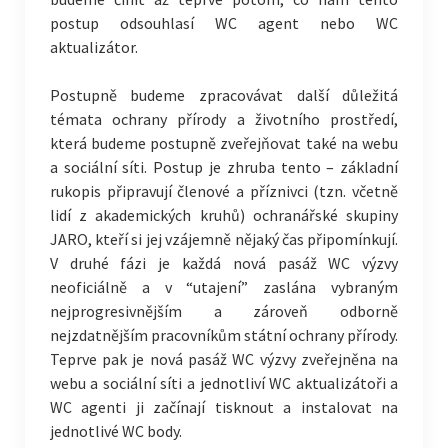
postup odsouhlasí WC agent nebo WC
aktualizátor.
Postupně budeme zpracovávat další důležitá
témata ochrany přírody a životního prostředí,
která budeme postupně zveřejňovat také na webu
a sociální síti. Postup je zhruba tento – základní
rukopis připravují členové a příznivci (tzn. včetně
lidí z akademických kruhů) ochranářské skupiny
JARO, kteří si jej vzájemně nějaký čas připomínkují.
V druhé fázi je každá nová pasáž WC výzvy
neoficiálně a v “utajení” zaslána vybraným
nejprogresivnějším a zároveň odborně
nejzdatnějším pracovníkům státní ochrany přírody.
Teprve pak je nová pasáž WC výzvy zveřejněna na
webu a sociální síti a jednotliví WC aktualizátoři a
WC agenti ji začínají tisknout a instalovat na
jednotlivé WC body.