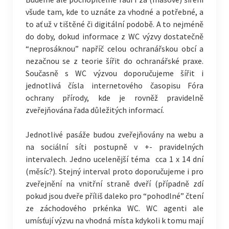
všude tam, kde to uznáte za vhodné a potřebné, a
to ať už v tištěné či digitální podobě. A to nejméně
do doby, dokud informace z WC výzvy dostatečně
“neprosáknou” napříč celou ochranářskou obcí a
nezačnou se z teorie šířit do ochranářské praxe.
Současně s WC výzvou doporučujeme šířit i
jednotlivá čísla internetového časopisu Fóra
ochrany přírody, kde je rovněž pravidelně
zveřejňována řada důležitých informací.
Jednotlivé pasáže budou zveřejňovány na webu a
na sociální síti postupně v +- pravidelných
intervalech. Jedno ucelenější téma cca 1 x 14 dní
(měsíc?). Stejný interval proto doporučujeme i pro
zveřejnění na vnitřní straně dveří (případně zdí
pokud jsou dveře příliš daleko pro “pohodlné” čtení
ze záchodového prkénka WC. WC agenti ale
umísťují výzvu na vhodná místa kdykoli k tomu mají