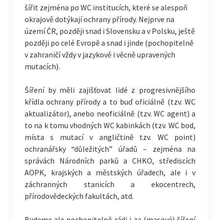
šířit zejména po WC institucích, které se alespoň
okrajově dotýkají ochrany přírody. Nejprve na
území ČR, později snad i Slovensku a v Polsku, ještě
později po celé Evropě a snad i jinde (pochopitelně
v zahraničí vždy v jazykově i věcně upravených
mutacích).
Šíření by měli zajišťovat lidé z progresivnějšího
křídla ochrany přírody a to buď oficiálně (tzv. WC
aktualizátor), anebo neoficiálně (tzv. WC agent) a
to na k tomu vhodných WC kabinkách (tzv. WC bod,
místa s mutací v angličtině tzv. WC point)
ochranářsky “důležitých” úřadů – zejména na
správách Národních parků a CHKO, střediscích
AOPK, krajských a městských úřadech, ale i v
záchranných stanicích a ekocentrech,
přírodovědeckých fakultách, atd.
Budeme ale pochopitelně rádi i za (masové) šíření