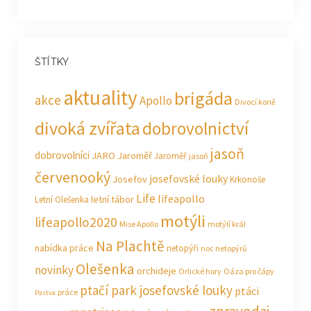
ŠTÍTKY
aktuality
brigáda
akce
Apollo
Divocí koně
divoká zvířata
dobrovolnictví
jasoň
dobrovolníci
JARO Jaroměř
Jaroměř
jasoň
červenooký
josefovské louky
Josefov
Krkonoše
Life
lifeapollo
letní tábor
Letní Olešenka
motýli
lifeapollo2020
Mise Apollo
motýlí král
Na Plachtě
nabídka práce
netopýři
noc netopýrů
Olešenka
novinky
orchideje
Orlické hory
Oáza pro čápy
ptačí park josefovské louky
ptáci
práce
Pastva