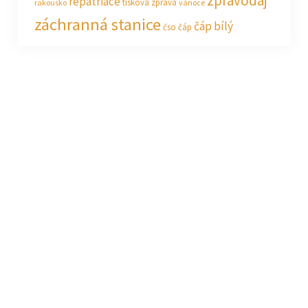
zpravodaj
repatriace
tisková zpráva
rakousko
vánoce
záchranná stanice
čáp bílý
čso
čáp