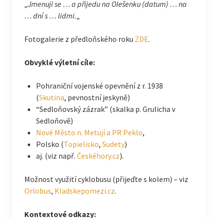
„
Jmenuji se … a přijedu na Olešenku (datum) … na
… dní s … lidmi.
„
Fotogalerie z předloňského roku
ZDE
.
Obvyklé výletní cíle:
Pohraniční vojenské opevnění z r. 1938
(
Skutina
, pevnostní jeskyně)
“Sedloňovský zázrak” (skalka p. Grulicha v
Sedloňově)
Nové Město n. Metují a PR Peklo
,
Polsko (
Topielisko
,
Sudety
)
aj. (viz např.
Českéhory.cz
).
Možnost využití cyklobusu (přijeďte s kolem) – viz
Orlobus
,
Kladskepomezi.cz
.
Kontextové odkazy: