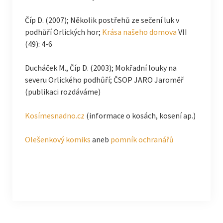
Číp D. (2007); Několik postřehů ze sečení luk v
podhůří Orlických hor;
Krása našeho domova
VII
(49): 4-6
Ducháček M., Číp D. (2003); Mokřadní louky na
severu Orlického podhůří; ČSOP JARO Jaroměř
(publikaci rozdáváme)
Kosímesnadno.cz
(informace o kosách, kosení ap.)
Olešenkový komiks
aneb
pomník ochranářů