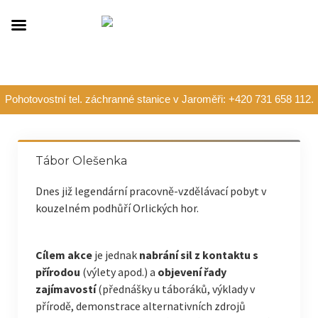
Pohotovostní tel. záchranné stanice v Jaroměři: +420 731 658 112.
Tábor Olešenka
Dnes již legendární pracovně-vzdělávací pobyt v
kouzelném podhůří Orlických hor.
Cílem akce
je jednak
nabrání sil z kontaktu s
přírodou
(výlety apod.) a
objevení řady
zajímavostí
(přednášky u táboráků, výklady v
přírodě, demonstrace alternativních zdrojů