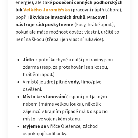
energie), ale také
posečení cenných podhorských
luk
Velkého Jaroměřska
(pracovní náplň tábora),
popř. i
likvidace invazních druhů
.
Pracovní
nástroje
rádi poskytneme
(kosy, hrábě apod.),
pokud ale máte možnost dovézt vlastní, určitě to
není na škodu (třeba i jen vlastní rukavice).
Jídlo
z polní kuchyně a další potraviny jsou
zdarma (resp. za protahování se s kosou,
hráběmi apod.).
V místě je zdroj pitné
vody,
limo/pivo
osvěžení.
Místo ke stanování
či spaní pod jasným
nebem (máme velkou louku), několik
zájemců v krajním případě má k dispozici
místo i ve vojenském stanu.
Myjeme se
v říčce Olešence, záchod
uspokojují kadibudky.