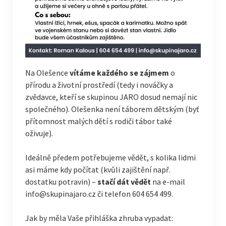
Na Olešence
vítáme každého se zájmem
o
přírodu a životní prostředí (tedy i nováčky a
zvědavce, kteří se skupinou JARO dosud nemají nic
společného). Olešenka není táborem dětským (byť
přítomnost malých dětí s rodiči tábor také
oživuje).
Ideálně předem potřebujeme vědět, s kolika lidmi
asi máme kdy počítat (kvůli zajištění např.
dostatku potravin) –
stačí dát vědět
na
e-mail
info@skupinajaro.cz
či
telefon 604 654 499
.
Jak by měla Vaše přihláška zhruba vypadat: