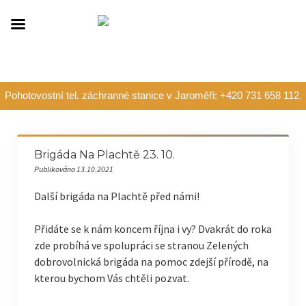
Pohotovostní tel. záchranné stanice v Jaroměři: +420 731 658 112.
Brigáda Na Plachtě 23. 10.
Publikováno 13.10.2021
Další brigáda na Plachtě před námi!
Přidáte se k nám koncem října i vy? Dvakrát do roka
zde probíhá ve spolupráci se stranou Zelených
dobrovolnická brigáda na pomoc zdejší přírodě, na
kterou bychom Vás chtěli pozvat.