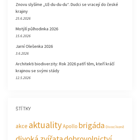
Znovu slyšíme „Už-du-du-du“. Dudci se vracejí do české
krajiny
25.6.2026
Motýlí půlhodinka 2026
15.6.2026
Jarní Olešenka 2026
3.6.2026
Architekti biodiverzity: Rok 2026 patří těm, kteří kráčí
krajinou se svými stády
12.5.2026
ŠTÍTKY
aktuality
brigáda
akce
Apollo
Divocí koně
divoká zvířata
dobrovolnictví