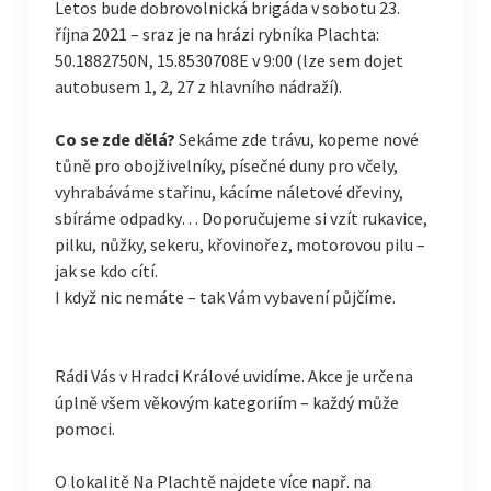
Letos bude dobrovolnická brigáda v sobotu 23.
října 2021 – sraz je na hrázi rybníka Plachta:
50.1882750N, 15.8530708E v 9:00 (lze sem dojet
autobusem 1, 2, 27 z hlavního nádraží).
Co se zde dělá?
Sekáme zde trávu, kopeme nové
tůně pro obojživelníky, písečné duny pro včely,
vyhrabáváme stařinu, kácíme náletové dřeviny,
sbíráme odpadky… Doporučujeme si vzít rukavice,
pilku, nůžky, sekeru, křovinořez, motorovou pilu –
jak se kdo cítí.
I když nic nemáte – tak Vám vybavení půjčíme.
Rádi Vás v Hradci Králové uvidíme. Akce je určena
úplně všem věkovým kategoriím – každý může
pomoci.
O lokalitě Na Plachtě najdete více např. na