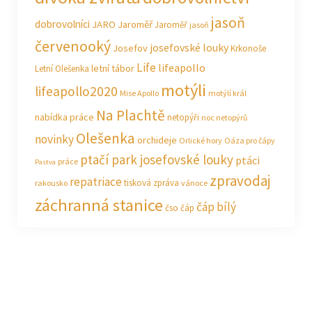
jasoň
dobrovolníci
JARO Jaroměř
Jaroměř
jasoň
červenooký
josefovské louky
Josefov
Krkonoše
Life
lifeapollo
letní tábor
Letní Olešenka
motýli
lifeapollo2020
Mise Apollo
motýlí král
Na Plachtě
nabídka práce
netopýři
noc netopýrů
Olešenka
novinky
orchideje
Orlické hory
Oáza pro čápy
ptačí park josefovské louky
ptáci
práce
Pastva
zpravodaj
repatriace
tisková zpráva
rakousko
vánoce
záchranná stanice
čáp bílý
čso
čáp