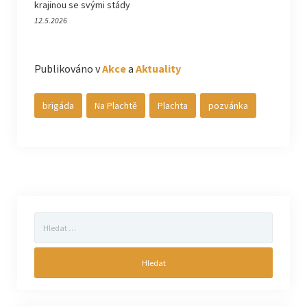
krajinou se svými stády
12.5.2026
Publikováno v
Akce
a
Aktuality
brigáda
Na Plachtě
Plachta
pozvánka
Vyhledávání