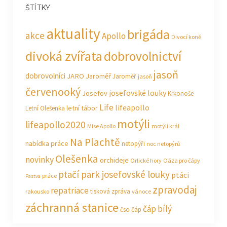
ŠTÍTKY
aktuality
brigáda
akce
Apollo
Divocí koně
divoká zvířata
dobrovolnictví
jasoň
dobrovolníci
JARO Jaroměř
Jaroměř
jasoň
červenooký
josefovské louky
Josefov
Krkonoše
Life
lifeapollo
letní tábor
Letní Olešenka
motýli
lifeapollo2020
Mise Apollo
motýlí král
Na Plachtě
nabídka práce
netopýři
noc netopýrů
Olešenka
novinky
orchideje
Orlické hory
Oáza pro čápy
ptačí park josefovské louky
ptáci
práce
Pastva
zpravodaj
repatriace
tisková zpráva
rakousko
vánoce
záchranná stanice
čáp bílý
čso
čáp