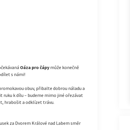
 očekávaná
Oáza pro čápy
může konečně
dílet s námi!
promokavou obuv, přibalte dobrou náladu a
it ruku k dílu – budeme mimo jiné ořezávat
t, hrabošit a odklízet trávu.
usek za Dvorem Králové nad Labem směr