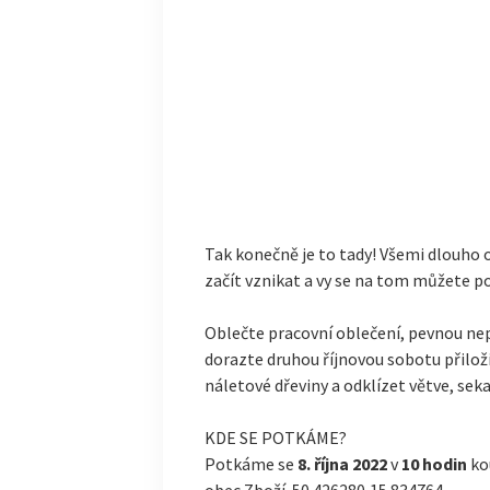
Tak konečně je to tady! Všemi dlouho
začít vznikat a vy se na tom můžete po
Oblečte pracovní oblečení, pevnou ne
dorazte druhou říjnovou sobotu přilož
náletové dřeviny a odklízet větve, seka
KDE SE POTKÁME?
Potkáme se
8. října 2022
v
10 hodin
ko