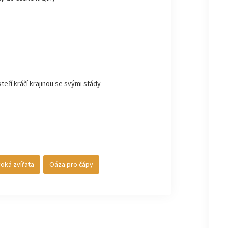
kteří kráčí krajinou se svými stády
voká zvířata
Oáza pro čápy