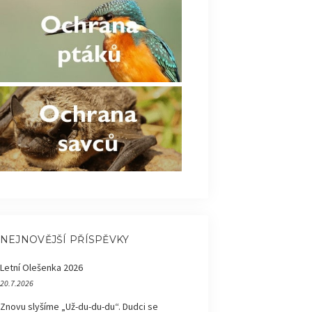
NEJNOVĚJŠÍ PŘÍSPĚVKY
Letní Olešenka 2026
20.7.2026
Znovu slyšíme „Už-du-du-du“. Dudci se