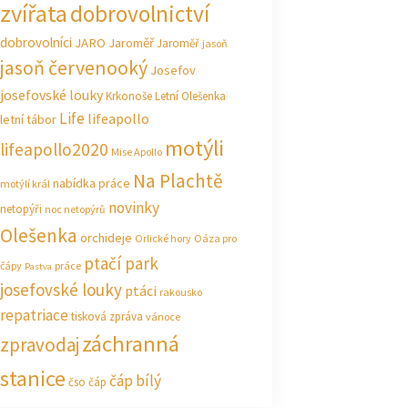
zvířata
dobrovolnictví
dobrovolníci
JARO Jaroměř
Jaroměř
jasoň
jasoň červenooký
Josefov
josefovské louky
Krkonoše
Letní Olešenka
Life
lifeapollo
letní tábor
motýli
lifeapollo2020
Mise Apollo
Na Plachtě
nabídka práce
motýlí král
novinky
netopýři
noc netopýrů
Olešenka
orchideje
Orlické hory
Oáza pro
ptačí park
čápy
práce
Pastva
josefovské louky
ptáci
rakousko
repatriace
tisková zpráva
vánoce
záchranná
zpravodaj
stanice
čáp bílý
čso
čáp