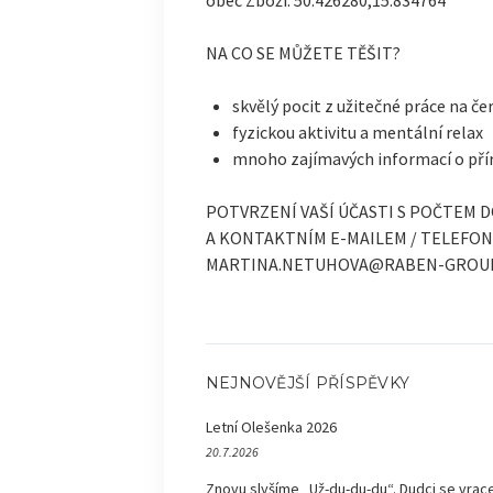
obec Zboží. 50.426280,15.834764
NA CO SE MŮŽETE TĚŠIT?
skvělý pocit z užitečné práce na č
fyzickou aktivitu a mentální relax
mnoho zajímavých informací o přír
POTVRZENÍ VAŠÍ ÚČASTI S POČTEM DO
A KONTAKTNÍM E-MAILEM / TELEFON
MARTINA.NETUHOVA@RABEN-GROU
NEJNOVĚJŠÍ PŘÍSPĚVKY
Letní Olešenka 2026
20.7.2026
Znovu slyšíme „Už-du-du-du“. Dudci se vrace