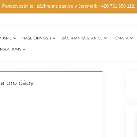
Pohotovostní tel. záchranné stanice v Jaroměři: +420 731 658 112.
 JSME
NAŠE ČINNOSTI
ZÁCHRANNÁ STANICE
TÉMATA
NSLATIONS
e pro čápy