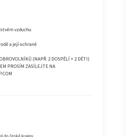
erstvém vzduchu
odě a její ochraně
BROVOLNÍKŮ (NAPŘ. 2 DOSPĚLÍ + 2 DĚTI)
EM PROSÍM ZASÍLEJTE NA
P.COM
jí do české krajiny