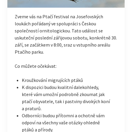
Zveme vás na Ptačí festival na Josefovských
loukách pořádaný ve spolupráci s Českou
společností ornitologickou. Tato událost se
uskuteční poslední zářijovou sobotu, konkrétně 30.
září, se začátkem v 8:00, sraz u vstupního areálu
Ptačího parku.
Co můžete očekávat:
Kroužkování migrujících ptáků
K dispozici budou kvalitní dalekohledy,
které vám umožní podrobně zkoumat jak
ptačí obyvatele, tak i pastviny divokých koní
a praturů.
Odborníci budou přítomni a ochotně vám
odpoví na všechny vaše otázky ohledně
ptáků a přírody.