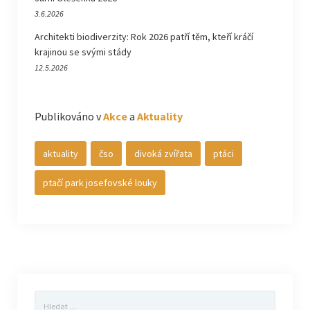
3.6.2026
Architekti biodiverzity: Rok 2026 patří těm, kteří kráčí
krajinou se svými stády
12.5.2026
Publikováno v
Akce
a
Aktuality
aktuality
čso
divoká zvířata
ptáci
ptačí park josefovské louky
Vyhledávání