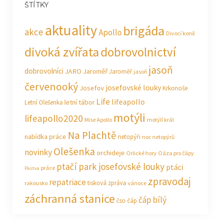
ŠTÍTKY
aktuality
brigáda
akce
Apollo
Divocí koně
divoká zvířata
dobrovolnictví
jasoň
dobrovolníci
JARO Jaroměř
Jaroměř
jasoň
červenooký
josefovské louky
Josefov
Krkonoše
Life
lifeapollo
letní tábor
Letní Olešenka
motýli
lifeapollo2020
Mise Apollo
motýlí král
Na Plachtě
nabídka práce
netopýři
noc netopýrů
Olešenka
novinky
orchideje
Orlické hory
Oáza pro čápy
ptačí park josefovské louky
ptáci
práce
Pastva
zpravodaj
repatriace
tisková zpráva
rakousko
vánoce
záchranná stanice
čáp bílý
čso
čáp