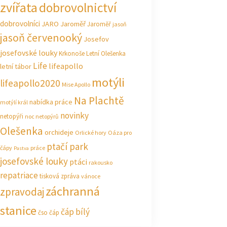
zvířata
dobrovolnictví
dobrovolníci
JARO Jaroměř
Jaroměř
jasoň
jasoň červenooký
Josefov
josefovské louky
Krkonoše
Letní Olešenka
Life
lifeapollo
letní tábor
motýli
lifeapollo2020
Mise Apollo
Na Plachtě
nabídka práce
motýlí král
novinky
netopýři
noc netopýrů
Olešenka
orchideje
Orlické hory
Oáza pro
ptačí park
čápy
práce
Pastva
josefovské louky
ptáci
rakousko
repatriace
tisková zpráva
vánoce
záchranná
zpravodaj
stanice
čáp bílý
čso
čáp