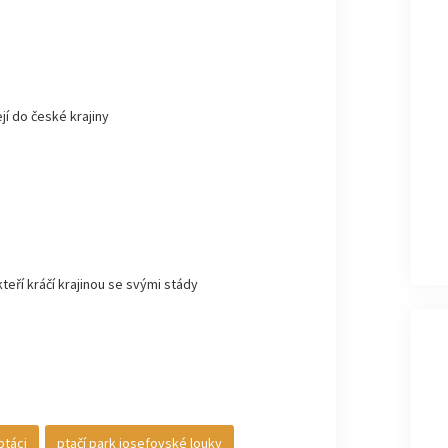
jí do české krajiny
kteří kráčí krajinou se svými stády
ptáci
ptačí park josefovské louky