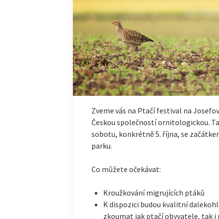
Zveme vás na Ptačí festival na Josefo
Českou společností ornitologickou. Ta
sobotu, konkrétně 5. října, se začátke
parku.
Co můžete očekávat:
Kroužkování migrujících ptáků
K dispozici budou kvalitní daleko
zkoumat jak ptačí obyvatele, tak i 