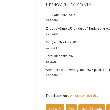
NEJNOVĚJŠÍ PŘÍSPĚVKY
Letní Olešenka 2026
20.7.2026
Znovu slyšíme „Už-du-du-du“. Dudci se vrace
25.6.2026
Motýlí půlhodinka 2026
15.6.2026
Jarní Olešenka 2026
3.6.2026
Architekti biodiverzity: Rok 2026 patří těm, 
12.5.2026
Publikováno v
Akce
a
Aktuality
aktuality
čso
divoká zvířata