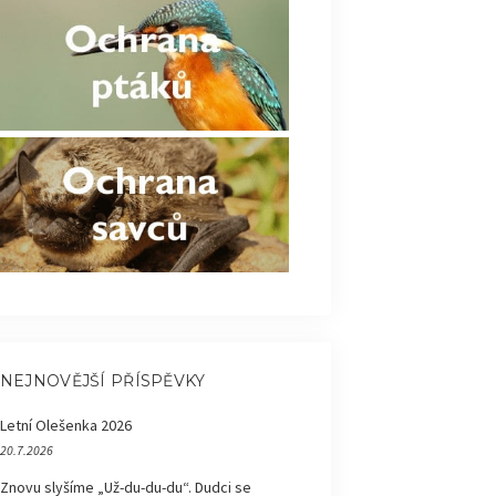
NEJNOVĚJŠÍ PŘÍSPĚVKY
Letní Olešenka 2026
20.7.2026
Znovu slyšíme „Už-du-du-du“. Dudci se