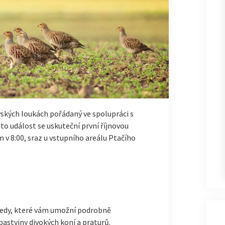
vských loukách pořádaný ve spolupráci s
to událost se uskuteční první říjnovou
m v 8:00, sraz u vstupního areálu Ptačího
hledy, které vám umožní podrobně
pastviny divokých koní a praturů.