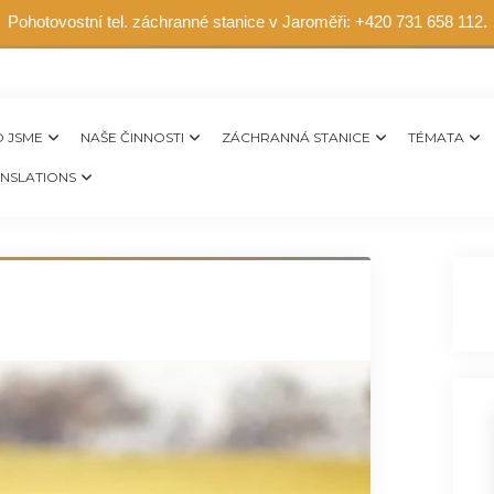
Pohotovostní tel. záchranné stanice v Jaroměři: +420 731 658 112.
 JSME
NAŠE ČINNOSTI
ZÁCHRANNÁ STANICE
TÉMATA
NSLATIONS