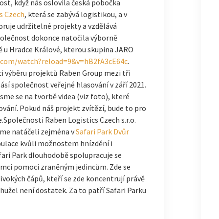
st, když nás oslovila česká pobočka
s Czech
, která se zabývá logistikou, a v
uje udržitelné projekty a vzdělává
polečnost dokonce natočila výborně
ě u Hradce Králové, kterou skupina JARO
e.com/watch?reload=9&v=hB2fA3cE64c
.
ci výběru projektů Raben Group mezi tři
ásí společnost veřejné hlasování v září 2021.
sme se na tvorbě videa (viz foto), které
vání. Pokud náš projekt zvítězí, bude to pro
e.Společnosti Raben Logistics Czech s.r.o.
jsme natáčeli zejména v
Safari Park Dvůr
opulace kvůli možnostem hnízdění i
ari Park dlouhodobě spolupracuje se
rámci pomoci zraněným jedincům. Zde se
ivokých čápů, kteří se zde koncentrují právě
hužel není dostatek. Za to patří Safari Parku