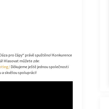
„Oáza pro čápy“ právě spuštěno! Konkurence
ítá! Hlasovat můžete zde:
oting/
Děkujeme ještě jednou společnosti
u a skvělou spolupráci!