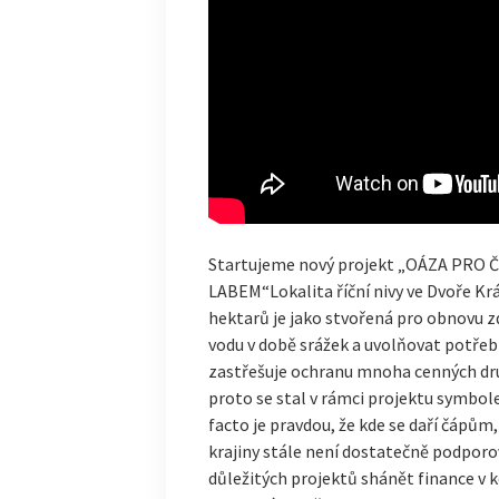
Startujeme nový projekt „OÁZA PRO
LABEM“Lokalita říční nivy ve Dvoře Kr
hektarů je jako stvořená pro obnovu 
vodu v době srážek a uvolňovat potřeb
zastřešuje ochranu mnoha cenných d
proto se stal v rámci projektu symbole
facto je pravdou, že kde se daří čápům,
krajiny stále není dostatečně podporov
důležitých projektů shánět finance v 