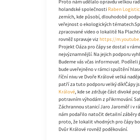
Proto nám udělalo opravdu velkou rado
holandské společnosti
Raben Logistic
zemích, kde působí, dlouhodobě podpor
veřejnost o ekologických tématech.S
zpracované video o lokalitě Na Placht
rovněž spravuje viz
https://m.youtub
Projekt Oáza pro čápy se dostal v rám
nejvýznamnější. Na jejich podporu vyhl
Budeme vás včas informovat. Podíleli j
bude uveřejněno v rámci spuštění hlaso
říční nivu ve Dvoře Králové velká naděj
patří za tuto podporu velký dík!Čápy 
Králové
, kde se zdržuje část divoké p
potravním výhodám z přikrmování. Saf
Záchrannou stanicí Jaro Jaroměř i v 
nám podařilo natočit detailní záběry d
proto, že lokalit vhodných pro čápy bo
Dvůr Králové rovněž poděkování.