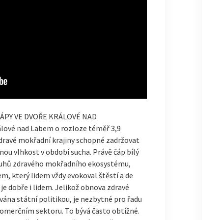
 ČÁPY VE DVOŘE KRÁLOVÉ NAD
álové nad Labem o rozloze téměř 3,9
zdravé mokřadní krajiny schopné zadržovat
nou vlhkost v období sucha. Právě čáp bílý
ruhů zdravého mokřadního ekosystému,
m, který lidem vždy evokoval štěstí a de
 je dobře i lidem. Jelikož obnova zdravé
ána státní politikou, je nezbytné pro řadu
komerčním sektoru. To bývá často obtížné.