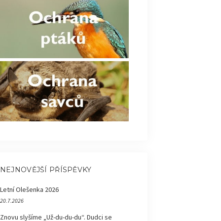
NEJNOVĚJŠÍ PŘÍSPĚVKY
Letní Olešenka 2026
20.7.2026
Znovu slyšíme „Už-du-du-du“. Dudci se