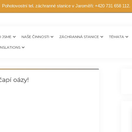
Pohotovostní tel. záchranné stanice v Jaroměři: +420 731 658 112.
 JSME
NAŠE ČINNOSTI
ZÁCHRANNÁ STANICE
TÉMATA
NSLATIONS
čapí oázy!