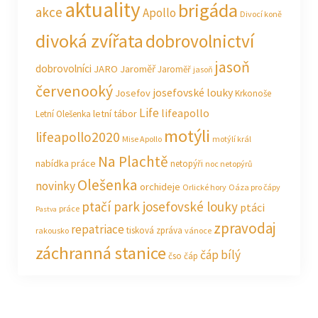
aktuality
brigáda
akce
Apollo
Divocí koně
divoká zvířata
dobrovolnictví
jasoň
dobrovolníci
JARO Jaroměř
Jaroměř
jasoň
červenooký
josefovské louky
Josefov
Krkonoše
Life
lifeapollo
letní tábor
Letní Olešenka
motýli
lifeapollo2020
Mise Apollo
motýlí král
Na Plachtě
nabídka práce
netopýři
noc netopýrů
Olešenka
novinky
orchideje
Orlické hory
Oáza pro čápy
ptačí park josefovské louky
ptáci
práce
Pastva
zpravodaj
repatriace
tisková zpráva
rakousko
vánoce
záchranná stanice
čáp bílý
čso
čáp