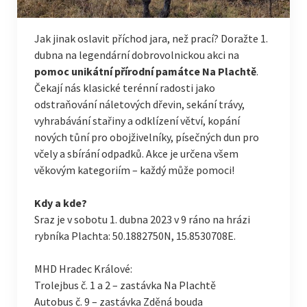
Jak jinak oslavit příchod jara, než prací? Doražte 1.
dubna na legendární dobrovolnickou akci na
pomoc unikátní přírodní památce Na Plachtě
.
Čekají nás klasické terénní radosti jako
odstraňování náletových dřevin, sekání trávy,
vyhrabávání stařiny a odklízení větví, kopání
nových tůní pro obojživelníky, písečných dun pro
včely a sbírání odpadků. Akce je určena všem
věkovým kategoriím – každý může pomoci!
Kdy a kde?
Sraz je v sobotu 1. dubna 2023 v 9 ráno na hrázi
rybníka Plachta: 50.1882750N, 15.8530708E.
MHD Hradec Králové:
Trolejbus č. 1 a 2 – zastávka Na Plachtě
Autobus č. 9 – zastávka Zděná bouda