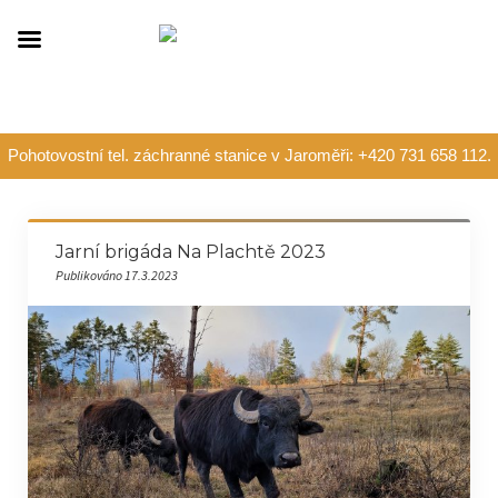
Pohotovostní tel. záchranné stanice v Jaroměři: +420 731 658 112.
Jarní brigáda Na Plachtě 2023
Publikováno 17.3.2023