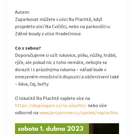
Autem:
Zaparkovat můžete v ulici Na Plachtě, když
projedete ulicí Na Cvičišti, nebo na parkovišti u
Zděné boudy z ulice Hradečnince.
Co s sebou?
Doporučujeme si vzít rukavice, pilku, nůžky, hrábě,
rýče, ale pokud nic z toho nemáte, nebojte se
dorazit i s prázdnýma rukama – nářadí bude v
omezeném množství k dispozici a občerstvení také
– káva, čaj, buřty.
O lokalitě Na Plachtě najdete více na
https://skupinajaro.cz/na-plachte/
nebo více
odborně na
www.jarojaromer.cz/spolek/naplachte
.