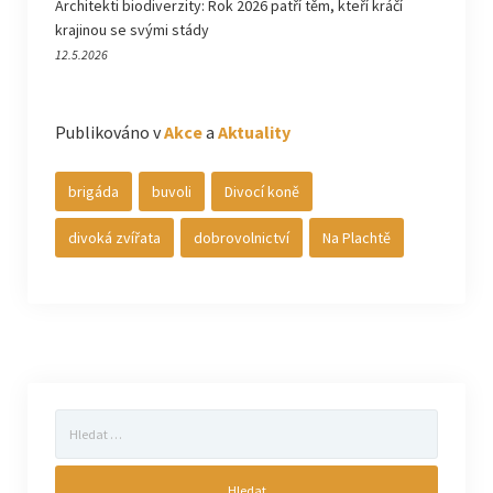
Architekti biodiverzity: Rok 2026 patří těm, kteří kráčí
krajinou se svými stády
12.5.2026
Publikováno v
Akce
a
Aktuality
brigáda
buvoli
Divocí koně
divoká zvířata
dobrovolnictví
Na Plachtě
Vyhledávání