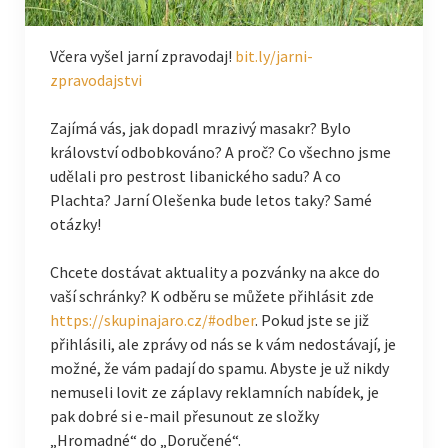
Včera vyšel jarní zpravodaj!
bit.ly/jarni-
zpravodajstvi
Zajímá vás, jak dopadl mrazivý masakr? Bylo
království odbobkováno? A proč? Co všechno jsme
udělali pro pestrost libanického sadu? A co
Plachta? Jarní Olešenka bude letos taky? Samé
otázky!
Chcete dostávat aktuality a pozvánky na akce do
vaší schránky? K odběru se můžete přihlásit zde
https://skupinajaro.cz/#odber
. Pokud jste se již
přihlásili, ale zprávy od nás se k vám nedostávají, je
možné, že vám padají do spamu. Abyste je už nikdy
nemuseli lovit ze záplavy reklamních nabídek, je
pak dobré si e-mail přesunout ze složky
„Hromadné“ do „Doručené“.