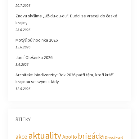
20.7.2026
Znovu slyšíme „Už-du-du-du“. Dudci se vracejí do české
krajiny
25.6.2026
Motýlí půlhodinka 2026
15.6.2026
Jarní Olešenka 2026
3.6.2026
Architekti biodiverzity: Rok 2026 patří těm, kteří kráčí
krajinou se svými stády
12.5.2026
ŠTÍTKY
aktuality
brigáda
akce
Apollo
Divocí koně