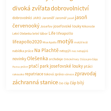
divoká zvířata
dobrovolnictví
jasoň
dobrovolníci
JARO Jaroměř
Jaroměř
jasoň
červenooký
josefovské louky
Josefov
Krkonoše
Life
lifeapollo
letní tábor
Letní Olešenka
motýli
lifeapollo2020
Mise Apollo
motýlí král
Na Plachtě
nabídka práce
netopýři
noc netopýrů
Olešenka
novinky
orchideje
Orlické hory
Oáza pro čápy
ptačí park josefovské louky
ptáci
práce
Pastva
zpravodaj
repatriace
tisková zpráva
rakousko
vánoce
záchranná stanice
čáp bílý
čso
čáp