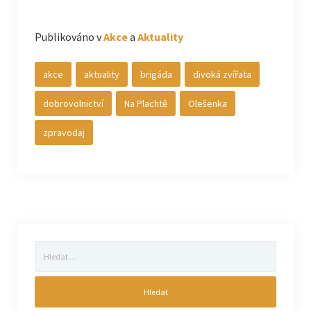
Publikováno v
Akce
a
Aktuality
akce
aktuality
brigáda
divoká zvířata
dobrovolnictví
Na Plachtě
Olešenka
zpravodaj
Vyhledávání