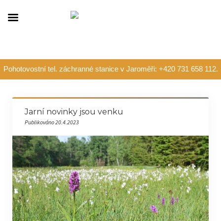
Pohotovostní tel. záchranné stanice v Jaroměři: +420 731 658 112.
Jarní novinky jsou venku
Publikováno 20.4.2023