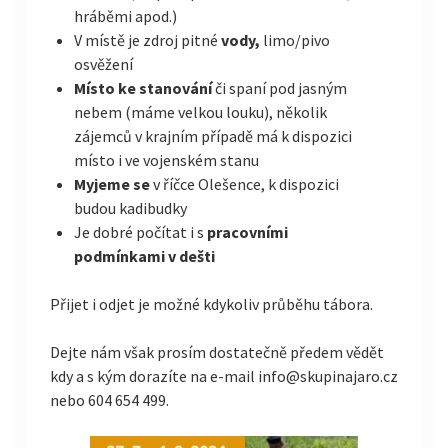
hráběmi apod.)
V místě je zdroj pitné
vody,
limo/pivo
osvěžení
Místo ke stanování
či spaní pod jasným
nebem (máme velkou louku), několik
zájemců v krajním případě má k dispozici
místo i ve vojenském stanu
Myjeme se
v říčce Olešence, k dispozici
budou kadibudky
Je dobré počítat i s
pracovními
podmínkami v dešti
Přijet i odjet je možné kdykoliv průběhu tábora.
Dejte nám však prosím dostatečně předem vědět
kdy a s kým dorazíte na e-mail info@skupinajaro.cz
nebo 604 654 499.