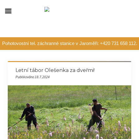
Pohotovostní tel. záchranné stanice v Jaroměři: +420 731 658 112.
Letní tábor Olešenka za dveřmi!
Publikováno 18.7.2024