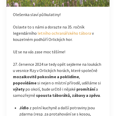
Olešenka slaví půlkulatiny!
Oslavte to s námi a dorazte na 35. ročník
legendárního
letního ochranářského tábora
v
kouzelném podhůří Orlických hor.
Už se na vás zase moc těšíme!
27. července 2024 se tedy opět sejdeme na loukách
u vesnice Rzy v Orlických horách, které společně
mozaikovitě pokosíme a poklidíme
,
popovídáme
si nejen o místní přírodě, uděláme si
výlety
po okolí, bude určitě i nějaké
promítání
a
samozřejmě
spousta táboráků, zábavy a zpěvu
.
Jídlo
z polní kuchyně a další potraviny jsou
zdarma (resp. za protahování se s kosou,