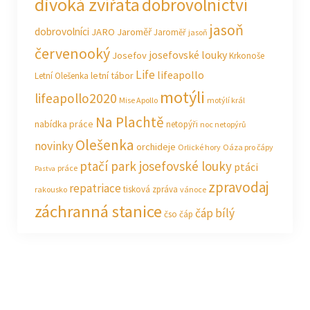
divoká zvířata
dobrovolnictví
jasoň
dobrovolníci
JARO Jaroměř
Jaroměř
jasoň
červenooký
josefovské louky
Josefov
Krkonoše
Life
lifeapollo
letní tábor
Letní Olešenka
motýli
lifeapollo2020
Mise Apollo
motýlí král
Na Plachtě
nabídka práce
netopýři
noc netopýrů
Olešenka
novinky
orchideje
Orlické hory
Oáza pro čápy
ptačí park josefovské louky
ptáci
práce
Pastva
zpravodaj
repatriace
tisková zpráva
rakousko
vánoce
záchranná stanice
čáp bílý
čso
čáp