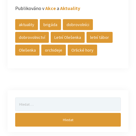
Publikováno v
Akce
a
Aktuality
aktuality
brigáda
dobrovolníci
dobrovolnictví
Letní Olešenka
letní tábor
Olešenka
orchideje
Orlické hory
Vyhledávání