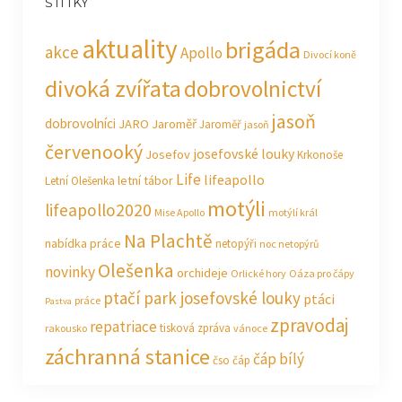
ŠTÍTKY
aktuality
brigáda
akce
Apollo
Divocí koně
divoká zvířata
dobrovolnictví
jasoň
dobrovolníci
JARO Jaroměř
Jaroměř
jasoň
červenooký
josefovské louky
Josefov
Krkonoše
Life
lifeapollo
letní tábor
Letní Olešenka
motýli
lifeapollo2020
Mise Apollo
motýlí král
Na Plachtě
nabídka práce
netopýři
noc netopýrů
Olešenka
novinky
orchideje
Orlické hory
Oáza pro čápy
ptačí park josefovské louky
ptáci
práce
Pastva
zpravodaj
repatriace
tisková zpráva
rakousko
vánoce
záchranná stanice
čáp bílý
čso
čáp