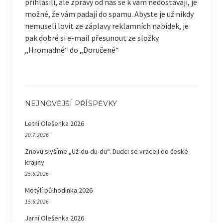
přihlásili, ale zprávy od nás se k vám nedostávají, je
možné, že vám padají do spamu. Abyste je už nikdy
nemuseli lovit ze záplavy reklamních nabídek, je
pak dobré si e-mail přesunout ze složky
„Hromadné“ do „Doručené“
NEJNOVĚJŠÍ PŘÍSPĚVKY
Letní Olešenka 2026
20.7.2026
Znovu slyšíme „Už-du-du-du“. Dudci se vracejí do české
krajiny
25.6.2026
Motýlí půlhodinka 2026
15.6.2026
Jarní Olešenka 2026