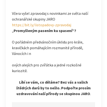
Včera vyšel zpravodaj s novinkami ze světa naší
ochranářské skupiny JARO
https://bit.ly/listopadovy-zpravodaj
„
Promyšleným pasením ku spasení“?
O pořádném předvánočním úklidu pro krále,
kravičkách pomáhajícím rozmanité přírodě,
Vánocích i n
ových alejích pro zvířátka a jedné rozkošné
kuriozitě.
Líbí se vám, co děláme? Bez vás a vašich
štědrých darů by to nešlo. Podpořte prosím
uzdravování naší přírody se skupinou JARO
.