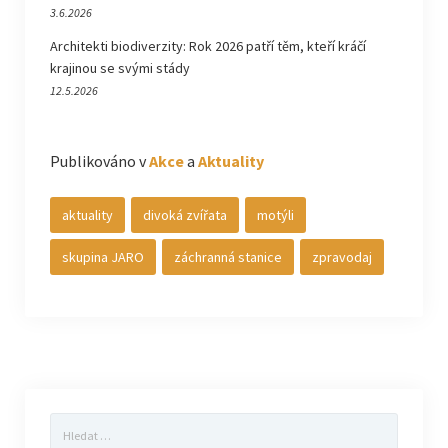
3.6.2026
Architekti biodiverzity: Rok 2026 patří těm, kteří kráčí
krajinou se svými stády
12.5.2026
Publikováno v
Akce
a
Aktuality
aktuality
divoká zvířata
motýli
skupina JARO
záchranná stanice
zpravodaj
Vyhledávání