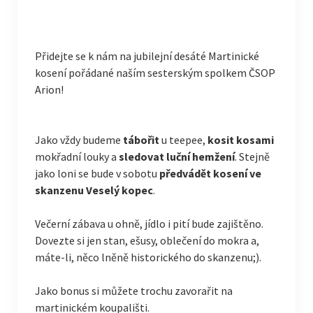
Přidejte se k nám na jubilejní desáté Martinické
kosení pořádané naším sesterským spolkem ČSOP
Arion!
Jako vždy budeme
tábořit
u teepee,
kosit kosami
mokřadní louky a
sledovat luční hemžení
. Stejně
jako loni se bude v sobotu
předvádět kosení ve
skanzenu Veselý kopec
.
Večerní zábava u ohně, jídlo i pití bude zajištěno.
Dovezte si jen stan, ešusy, oblečení do mokra a,
máte-li, něco lněně historického do skanzenu;).
Jako bonus si můžete trochu zavorařit na
martinickém koupališti.