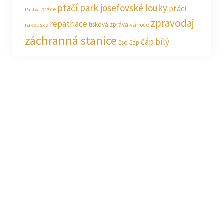
ptačí park josefovské louky
ptáci
práce
Pastva
zpravodaj
repatriace
tisková zpráva
rakousko
vánoce
záchranná stanice
čáp bílý
čso
čáp