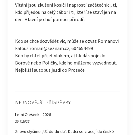
Vítáni jsou zkušení kosiči i naprostí začátečníci, ti,
kdo přijedou na celý tábor i ti, kteří se staví jen na
den. Hlavní je chuť pomoci přírodě.
Kdo se chce dozvědět víc, může se ozvat Romanovi:
kalous.roman@seznam.cz, 604654499
Kdo by chtěl přijet vlakem, ať hledá spoje do
Borové nebo Poličky, kde ho můžeme vyzvednout.
Nejbližší autobus jezdí do Proseče.
NEJNOVĚJŠÍ PŘÍSPĚVKY
Letní Olešenka 2026
20.7.2026
Znovu slyšíme „Už-du-du-du“. Dudci se vracejí do české