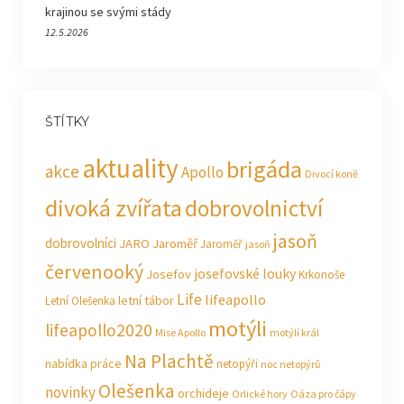
krajinou se svými stády
12.5.2026
ŠTÍTKY
aktuality
brigáda
akce
Apollo
Divocí koně
divoká zvířata
dobrovolnictví
jasoň
dobrovolníci
JARO Jaroměř
Jaroměř
jasoň
červenooký
josefovské louky
Josefov
Krkonoše
Life
lifeapollo
letní tábor
Letní Olešenka
motýli
lifeapollo2020
Mise Apollo
motýlí král
Na Plachtě
nabídka práce
netopýři
noc netopýrů
Olešenka
novinky
orchideje
Orlické hory
Oáza pro čápy