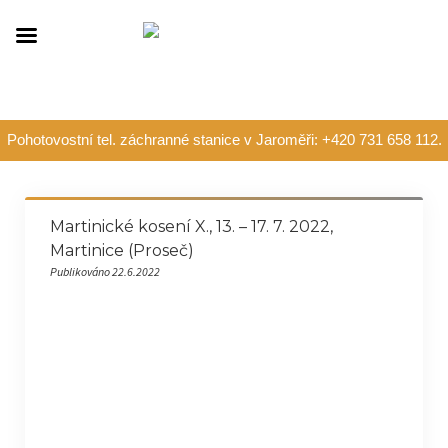
Pohotovostní tel. záchranné stanice v Jaroměři: +420 731 658 112.
Martinické kosení X., 13. – 17. 7. 2022,
Martinice (Proseč)
Publikováno 22.6.2022