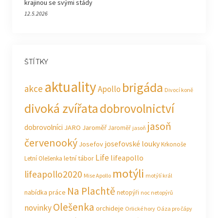
krajinou se svými stády
12.5.2026
ŠTÍTKY
aktuality
brigáda
akce
Apollo
Divocí koně
divoká zvířata
dobrovolnictví
jasoň
dobrovolníci
JARO Jaroměř
Jaroměř
jasoň
červenooký
josefovské louky
Josefov
Krkonoše
Life
lifeapollo
letní tábor
Letní Olešenka
motýli
lifeapollo2020
Mise Apollo
motýlí král
Na Plachtě
nabídka práce
netopýři
noc netopýrů
Olešenka
novinky
orchideje
Orlické hory
Oáza pro čápy