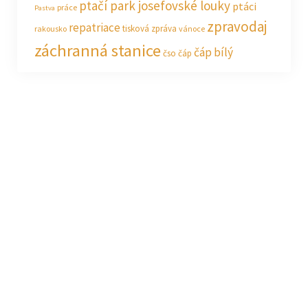
ptačí park josefovské louky
ptáci
práce
Pastva
zpravodaj
repatriace
tisková zpráva
rakousko
vánoce
záchranná stanice
čáp bílý
čso
čáp