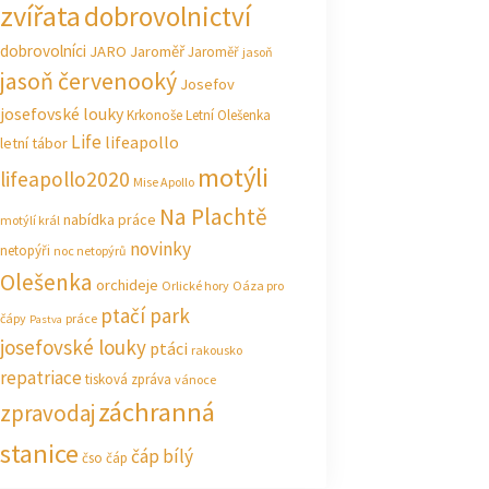
zvířata
dobrovolnictví
dobrovolníci
JARO Jaroměř
Jaroměř
jasoň
jasoň červenooký
Josefov
josefovské louky
Krkonoše
Letní Olešenka
Life
lifeapollo
letní tábor
motýli
lifeapollo2020
Mise Apollo
Na Plachtě
nabídka práce
motýlí král
novinky
netopýři
noc netopýrů
Olešenka
orchideje
Orlické hory
Oáza pro
ptačí park
čápy
práce
Pastva
josefovské louky
ptáci
rakousko
repatriace
tisková zpráva
vánoce
záchranná
zpravodaj
stanice
čáp bílý
čso
čáp