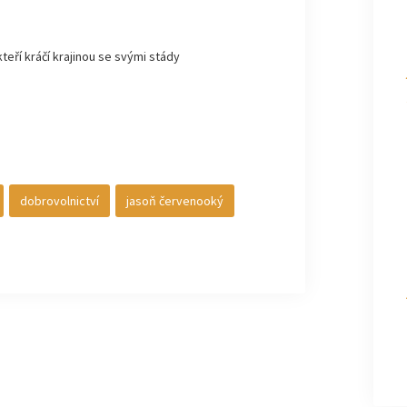
kteří kráčí krajinou se svými stády
dobrovolnictví
jasoň červenooký