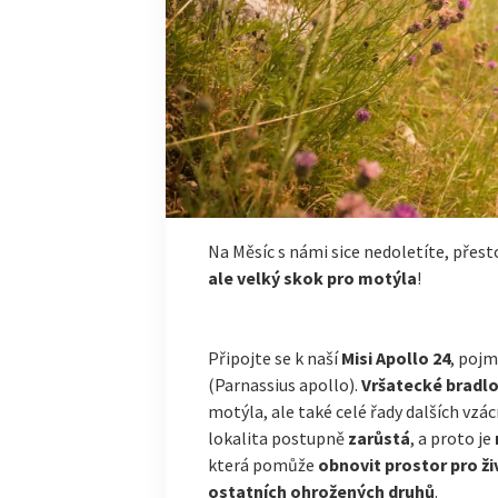
Na Měsíc s námi sice nedoletíte, přes
ale velký skok pro motýla
!
Připojte se k naší
Misi Apollo 24
, poj
(Parnassius apollo).
Vršatecké bradl
motýla, ale také celé řady dalších vzá
lokalita postupně
zarůstá
, a proto je
která pomůže
obnovit prostor pro ži
ostatních ohrožených druhů
.