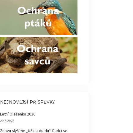
NEJNOVĚJŠÍ PŘÍSPĚVKY
Letní Olešenka 2026
20.7.2026
Znovu slyšíme „Už-du-du-du“. Dudci se