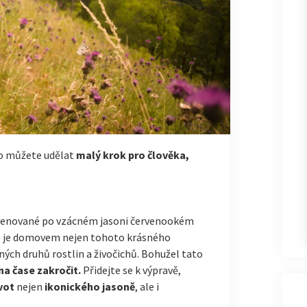
to můžete udělat
malý krok pro člověka,
menované po vzácném jasoni červenookém
o
je domovem nejen tohoto krásného
cných druhů rostlin a živočichů. Bohužel tato
na čase zakročit.
Přidejte se k výpravě,
vot
nejen
ikonického jasoně
, ale i