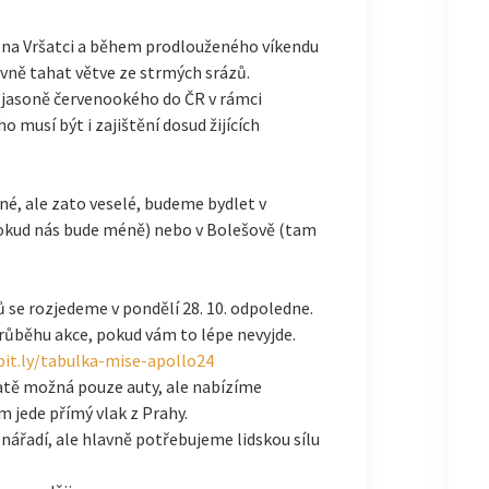
 na Vršatci a během prodlouženého víkendu
vně tahat větve ze strmých srázů.
 jasoně červenookého do ČR v rámci
ho musí být i zajištění dosud žijících
é, ale zato veselé, budeme bydlet v
okud nás bude méně) nebo v Bolešově (tam
ů se rozjedeme v pondělí 28. 10. odpoledne.
průběhu akce, pokud vám to lépe nevyjde.
bit.ly/tabulka-mise-apollo24
atě možná pouze auty, ale nabízíme
 jede přímý vlak z Prahy.
nářadí, ale hlavně potřebujeme lidskou sílu