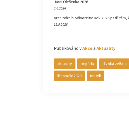
Jarní Olešenka 2026
3.6.2026
Architekti biodiverzity: Rok 2026 patří těm, 
12.5.2026
Publikováno v
Akce
a
Aktuality
aktuality
brigáda
divoká zvířata
lifeapollo2020
motýli