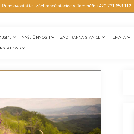
Pohotovostní tel. záchranné stanice v Jaroměři: +420 731 658 112.
 JSME
NAŠE ČINNOSTI
ZÁCHRANNÁ STANICE
TÉMATA
NSLATIONS