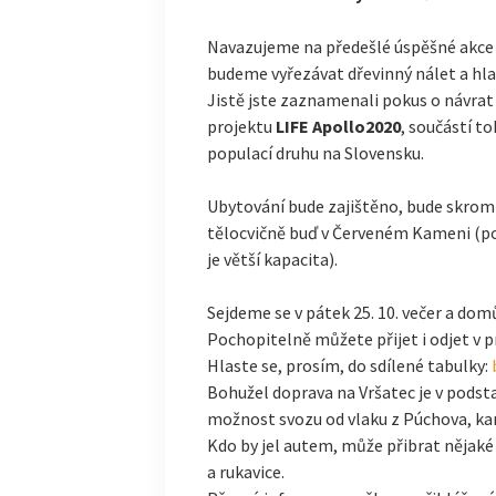
Navazujeme na předešlé úspěšné akce
budeme vyřezávat dřevinný nálet a hla
Jistě jste zaznamenali pokus o návrat
projektu
LIFE Apollo2020
, součástí to
populací druhu na Slovensku.
Ubytování bude zajištěno, bude skromn
tělocvičně buď v Červeném Kameni (p
je větší kapacita).
Sejdeme se v pátek 25. 10. večer a dom
Pochopitelně můžete přijet i odjet v 
Hlaste se, prosím, do sdílené tabulky:
Bohužel doprava na Vršatec je v podst
možnost svozu od vlaku z Púchova, kam
Kdo by jel autem, může přibrat nějaké 
a rukavice.