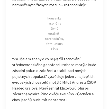
namnožených živných rostlin – rozchodníků.”
housenky
jasoně na
živné
rostlině –
rozchodníku,
foto: Jakub
Cíbik
“Za účelem snahy o co největší zachování
středoevropského genofondu tohoto motýla bude
zásadní pokus o založení a stabilizaci nových
pojistných populací,” vysvětluje jeden z nejlepších
evropských chovatelů motýlů Miloš Andres z ČSOP
Hradec Králové, který sehrál klíčovou úlohu při
záchraně vymírajícího okáče skalního v Čechách a
chov jasoňů bude mít na starosti.