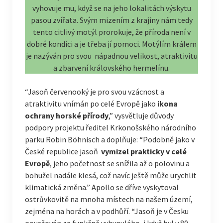
vyhovuje mu, když se na jeho lokalitách výskytu
pasou zvířata. Svým mizením z krajiny nám tedy
tento citlivý motýl prorokuje, že příroda není v
dobré kondici a je třeba jí pomoci. Motýlím králem
je nazýván pro svou nápadnou velikost, atraktivitu
a zbarvení královského hermelínu.
“Jasoň červenooký je pro svou vzácnost a
atraktivitu vnímán po celé Evropě jako
ikona
ochrany horské přírody
,” vysvětluje důvody
podpory projektu ředitel Krkonošského národního
parku Robin Böhnisch a doplňuje: “Podobně jako v
České republice jasoň
vymizel prakticky v celé
Evropě
, jeho početnost se snížila až o polovinu a
bohužel nadále klesá, což navíc ještě může urychlit
klimatická změna.” Apollo se dříve vyskytoval
ostrůvkovitě na mnoha místech na našem území,
zejména na horách a v podhůří. “Jasoň je v Česku