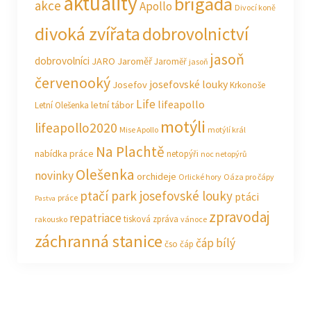
aktuality
brigáda
akce
Apollo
Divocí koně
divoká zvířata
dobrovolnictví
jasoň
dobrovolníci
JARO Jaroměř
Jaroměř
jasoň
červenooký
josefovské louky
Josefov
Krkonoše
Life
lifeapollo
letní tábor
Letní Olešenka
motýli
lifeapollo2020
Mise Apollo
motýlí král
Na Plachtě
nabídka práce
netopýři
noc netopýrů
Olešenka
novinky
orchideje
Orlické hory
Oáza pro čápy
ptačí park josefovské louky
ptáci
práce
Pastva
zpravodaj
repatriace
tisková zpráva
rakousko
vánoce
záchranná stanice
čáp bílý
čso
čáp