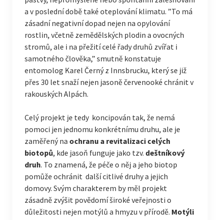
a v poslední době také oteplování klimatu. ”To má
zásadní negativní dopad nejen na opylování
rostlin, včetně zemědělských plodin a ovocných
stromů, ale i na přežití celé řady druhů zvířat i
samotného člověka,” smutně konstatuje
entomolog Karel Černý z Innsbrucku, který se již
přes 30 let snaží nejen jasoně červenooké chránit v
rakouských Alpách.
Celý projekt je tedy koncipován tak, že nemá
pomoci jen jednomu konkrétnímu druhu, ale je
zaměřený na
ochranu a revitalizaci celých
biotopů
, kde jasoň funguje jako tzv.
deštníkový
druh
. To znamená, že péče o něj a jeho biotop
pomůže ochránit další citlivé druhy a jejich
domovy. Svým charakterem by měl projekt
zásadně zvýšit povědomí široké veřejnosti o
důležitosti nejen motýlů a hmyzu v přírodě.
Motýli