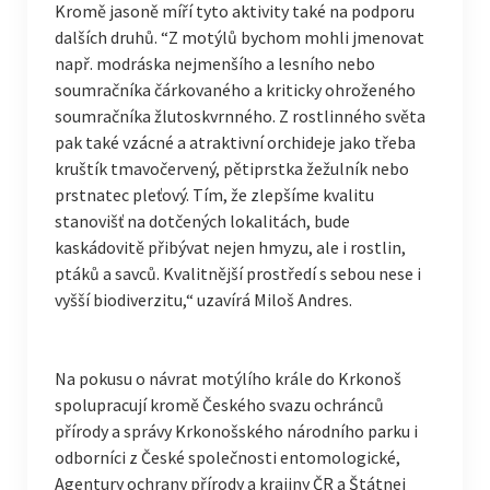
Kromě jasoně míří tyto aktivity také na podporu
dalších druhů. “Z motýlů bychom mohli jmenovat
např. modráska nejmenšího a lesního nebo
soumračníka čárkovaného a kriticky ohroženého
soumračníka žlutoskvrnného. Z rostlinného světa
pak také vzácné a atraktivní orchideje jako třeba
kruštík tmavočervený, pětiprstka žežulník nebo
prstnatec pleťový. Tím, že zlepšíme kvalitu
stanovišť na dotčených lokalitách, bude
kaskádovitě přibývat nejen hmyzu, ale i rostlin,
ptáků a savců. Kvalitnější prostředí s sebou nese i
vyšší biodiverzitu,“ uzavírá Miloš Andres.
Na pokusu o návrat motýlího krále do Krkonoš
spolupracují kromě Českého svazu ochránců
přírody a správy Krkonošského národního parku i
odborníci z České společnosti entomologické,
Agentury ochrany přírody a krajiny ČR a Štátnej