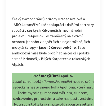
Český svaz ochránců přírody Hradec Králové a
JARO Jaroměř v úzké spolupráci s dalšími partnery
spouští v
českých Krkonoších
mezinárodní
projekt LifeApollo2020 zaměřený na aktivní
ochranu jednoho z největších a nejohroženějších
motýlů Evropy –
jasoně červenookého
. Tato
ambiciózní mise bude probíhat na české i polské
straně Krkonoš, v Bílých Karpatech a rakouských
Alpách.
Proč motýlí král Apollo?
Jasoň červenooký (
Parnassius apollo
) nese ve svém
vědeckém názvu jméno boha Apollóna, který má v
řecké mytologii moc nad světlem, sluncem,
uzdravením, proroctvím a také nad pastevectvím.
Potřebuje totiž ke svému životu spoustu světla a