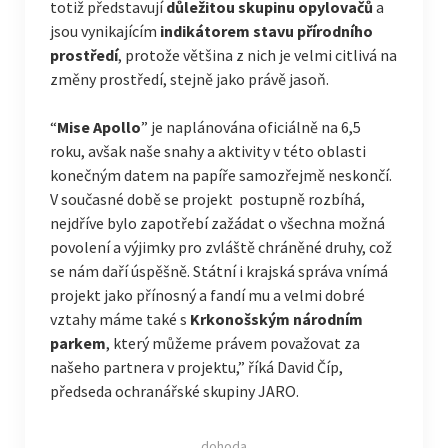
totiž představují
důležitou skupinu opylovačů
a
jsou vynikajícím
indikátorem stavu přírodního
prostředí
, protože většina z nich je velmi citlivá na
změny prostředí, stejně jako právě jasoň.
“
Mise Apollo
” je naplánována oficiálně na 6,5
roku, avšak naše snahy a aktivity v této oblasti
konečným datem na papíře samozřejmě neskončí.
V současné době se projekt postupně rozbíhá,
nejdříve bylo zapotřebí zažádat o všechna možná
povolení a výjimky pro zvláště chráněné druhy, což
se nám daří úspěšně. Státní i krajská správa vnímá
projekt jako přínosný a fandí mu a velmi dobré
vztahy máme také s
Krkonošským národním
parkem
, který můžeme právem považovat za
našeho partnera v projektu,” říká David Číp,
předseda ochranářské skupiny JARO.
dohoda