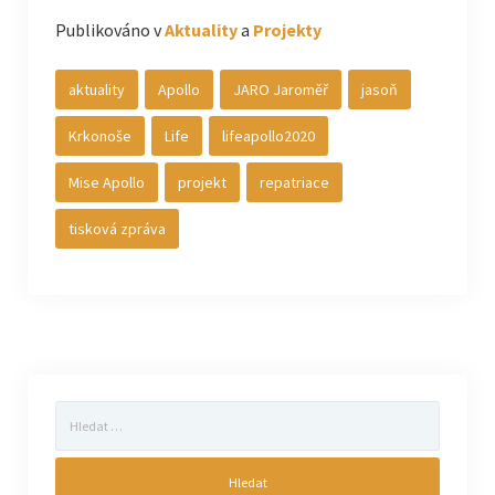
Publikováno v
Aktuality
a
Projekty
aktuality
Apollo
JARO Jaroměř
jasoň
Krkonoše
Life
lifeapollo2020
Mise Apollo
projekt
repatriace
tisková zpráva
Vyhledávání