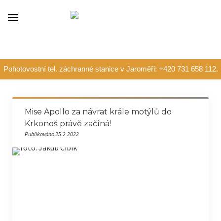
Pohotovostní tel. záchranné stanice v Jaroměři: +420 731 658 112.
Mise Apollo za návrat krále motýlů do
Krkonoš právě začíná!
Publikováno 25.2.2022