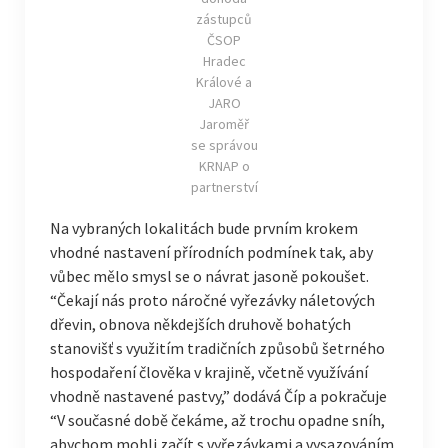
zástupců
ČSOP
Hradec
Králové a
JARO
Jaroměř
se správou
KRNAP o
partnerství
Na vybraných lokalitách bude prvním krokem
vhodné nastavení přírodních podmínek tak, aby
vůbec mělo smysl se o návrat jasoně pokoušet.
“Čekají nás proto náročné vyřezávky náletových
dřevin, obnova někdejších druhově bohatých
stanovišť s využitím tradičních způsobů šetrného
hospodaření člověka v krajině, včetně využívání
vhodně nastavené pastvy,” dodává Číp a pokračuje
“V současné době čekáme, až trochu opadne sníh,
abychom mohli začít s vyřezávkami a vysazováním