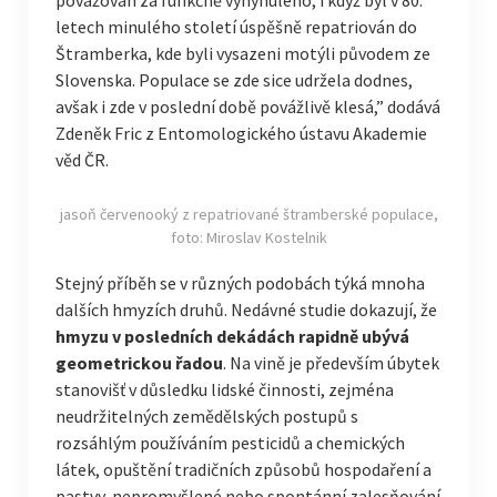
považován za funkčně vyhynulého, i když byl v 80.
letech minulého století úspěšně repatriován do
Štramberka, kde byli vysazeni motýli původem ze
Slovenska. Populace se zde sice udržela dodnes,
avšak i zde v poslední době povážlivě klesá,” dodává
Zdeněk Fric z Entomologického ústavu Akademie
věd ČR.
jasoň červenooký z repatriované štramberské populace,
foto: Miroslav Kostelnik
Stejný příběh se v různých podobách týká mnoha
dalších hmyzích druhů. Nedávné studie dokazují, že
hmyzu v posledních dekádách rapidně ubývá
geometrickou řadou
. Na vině je především úbytek
stanovišť v důsledku lidské činnosti, zejména
neudržitelných zemědělských postupů s
rozsáhlým používáním pesticidů a chemických
látek, opuštění tradičních způsobů hospodaření a
pastvy, nepromyšlené nebo spontánní zalesňování