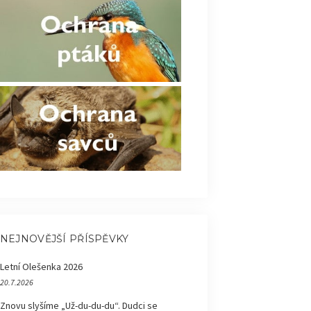
NEJNOVĚJŠÍ PŘÍSPĚVKY
Letní Olešenka 2026
20.7.2026
Znovu slyšíme „Už-du-du-du“. Dudci se