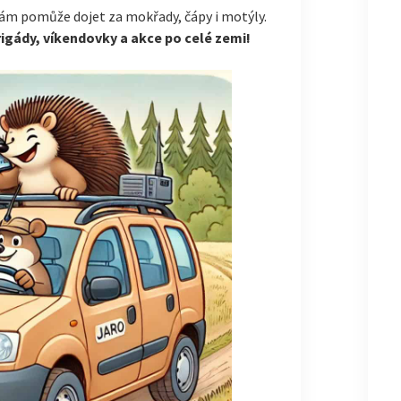
ám pomůže dojet za mokřady, čápy i motýly.
brigády, víkendovky a akce po celé zemi!