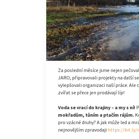
Za poslední měsíce jsme nejen pečovali 
JARO, připravovali projekty na další se
vylepšovali organizaci naší práce. Ale
zvířat se přece jen prodávají líp!
Voda se vrací do krajiny – a my s ní!
P
mokřadům, tůním a ptačím rájům.
Kd
pro vzácné druhy? A jak může led a mr
nejnovějším zpravodaji
https://bit.ly