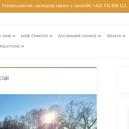
Pohotovostní tel. záchranné stanice v Jaroměři: +420 731 658 112.
 JSME
NAŠE ČINNOSTI
ZÁCHRANNÁ STANICE
TÉMATA
NSLATIONS
iál