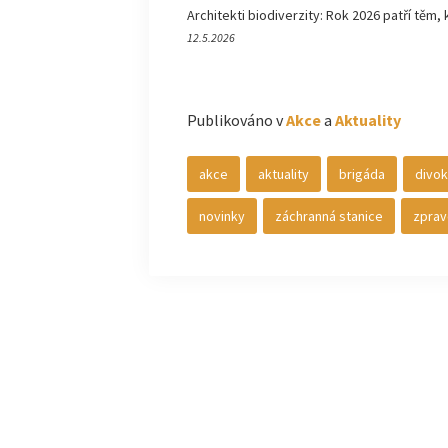
Architekti biodiverzity: Rok 2026 patří těm, 
12.5.2026
Publikováno v
Akce
a
Aktuality
akce
aktuality
brigáda
divok
novinky
záchranná stanice
zprav