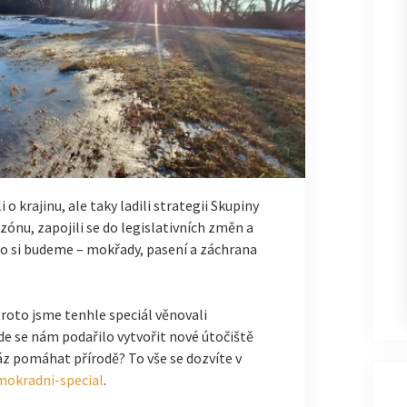
o krajinu, ale taky ladili strategii Skupiny
zónu, zapojili se do legislativních změn a
 co si budeme – mokřady, pasení a záchrana
roto jsme tenhle speciál věnovali
e se nám podařilo vytvořit nové útočiště
áz pomáhat přírodě? To vše se dozvíte v
/mokradni-special
.