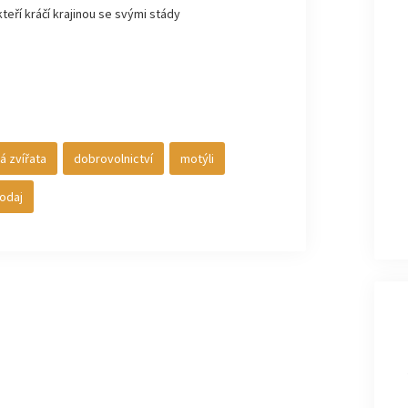
kteří kráčí krajinou se svými stády
á zvířata
dobrovolnictví
motýli
odaj