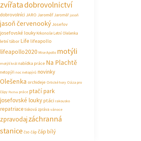
zvířata
dobrovolnictví
dobrovolníci
JARO Jaroměř
Jaroměř
jasoň
jasoň červenooký
Josefov
josefovské louky
Krkonoše
Letní Olešenka
Life
lifeapollo
letní tábor
motýli
lifeapollo2020
Mise Apollo
Na Plachtě
nabídka práce
motýlí král
novinky
netopýři
noc netopýrů
Olešenka
orchideje
Orlické hory
Oáza pro
ptačí park
čápy
práce
Pastva
josefovské louky
ptáci
rakousko
repatriace
tisková zpráva
vánoce
záchranná
zpravodaj
stanice
čáp bílý
čso
čáp