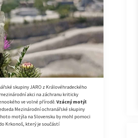
nářské skupiny JARO z Královéhradeckého
 mezinárodní akci na záchranu kriticky
enookého ve volné přírodě.
Vzácný motýl
předseda Mezinárodní ochranářské skupiny
tohoto motýla na Slovensku by mohl pomoci
o Krkonoš, který je součástí