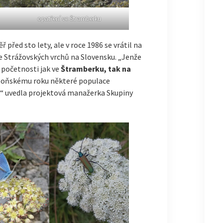
opatření ve Štramberku
před sto lety, ale v roce 1986 se vrátil na
e Strážovských vrchů na Slovensku. „Jenže
 početnosti jak ve
Štramberku, tak na
i loňskému roku některé populace
,“ uvedla projektová manažerka Skupiny