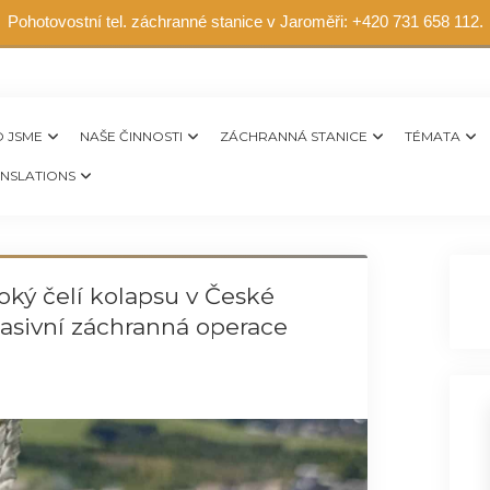
Pohotovostní tel. záchranné stanice v Jaroměři: +420 731 658 112.
 JSME
NAŠE ČINNOSTI
ZÁCHRANNÁ STANICE
TÉMATA
NSLATIONS
oký čelí kolapsu v České
 masivní záchranná operace