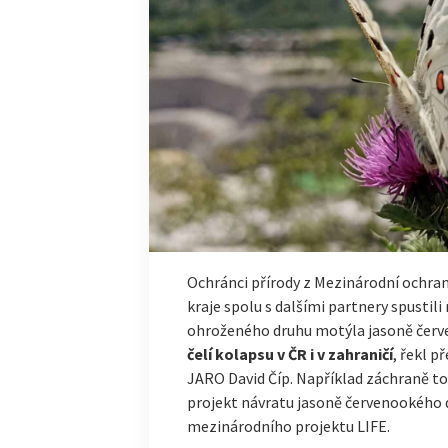
Ochránci přírody z Mezinárodní ochra
kraje spolu s dalšími partnery spustili
ohroženého druhu motýla jasoně červ
čelí kolapsu v ČR i v zahraničí
, řekl 
JARO David Číp. Například záchraně 
projekt návratu jasoně červenookého d
mezinárodního projektu LIFE.