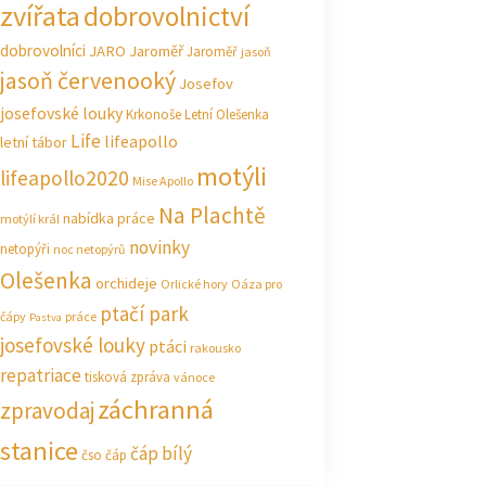
zvířata
dobrovolnictví
dobrovolníci
JARO Jaroměř
Jaroměř
jasoň
jasoň červenooký
Josefov
josefovské louky
Krkonoše
Letní Olešenka
Life
lifeapollo
letní tábor
motýli
lifeapollo2020
Mise Apollo
Na Plachtě
nabídka práce
motýlí král
novinky
netopýři
noc netopýrů
Olešenka
orchideje
Orlické hory
Oáza pro
ptačí park
čápy
práce
Pastva
josefovské louky
ptáci
rakousko
repatriace
tisková zpráva
vánoce
záchranná
zpravodaj
stanice
čáp bílý
čso
čáp