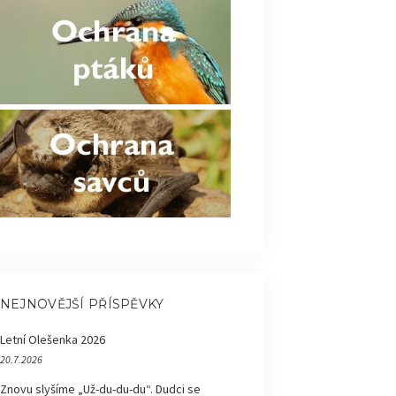
NEJNOVĚJŠÍ PŘÍSPĚVKY
Letní Olešenka 2026
20.7.2026
Znovu slyšíme „Už-du-du-du“. Dudci se