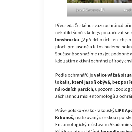
jasoň červenooký
modrá
Předseda Českého svazu ochránců přír
několik týdnů s kolegy pokračovat se
Innsbrucku
. „V předchozích letech js
ploch pro jasoně a letos budeme pokra
Současně se snažíme rozjet podobné ak
kde zatím aktivní ochránci přírody chyb
Podle ochranářů je
velice vážná situ
lokalit, které jasoň obývá, bez pot
národních parcích
, upozornil zoolog 
záchrannou misi entomologů a ochránc
Právě polsko-česko-rakouský
LIFE Ap
Krkonoš
, realizovaný s českou i pol
Entomologickým ústavem Akademie vě
Bílé Karpaty a dalšími,
by podle ochr