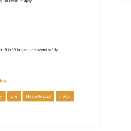
jí do české krajiny
kteří kráčí krajinou se svými stády
kty
ý
Life
lifeapollo2020
motýli