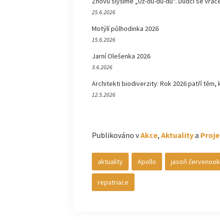
Znovu slyšíme „Už-du-du-du“. Dudci se vrace
25.6.2026
Motýlí půlhodinka 2026
15.6.2026
Jarní Olešenka 2026
3.6.2026
Architekti biodiverzity: Rok 2026 patří těm, 
12.5.2026
Publikováno v
Akce
,
Aktuality
a
Proje
aktuality
Apollo
jasoň červenook
repatriace