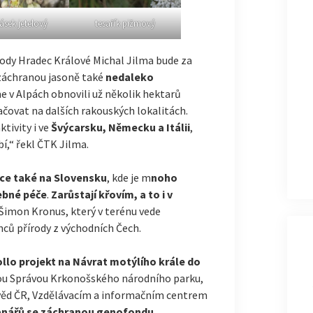
sek jetelový
tesařík pižmový
ody Hradec Králové Michal Jilma bude za
 záchranou jasoně také
nedaleko
me v Alpách obnovili už několik hektarů
čovat na dalších rakouských lokalitách.
tivity i ve
Švýcarsku, Německu a Itálii
,
í,“ řekl ČTK Jilma.
ace také na Slovensku
, kde je m
noho
řebné péče
.
Zarůstají křovím, a to i v
Šimon Kronus, který v terénu vede
ů přírody z východních Čech.
ollo projekt na Návrat motýlího krále do
skou Správou Krkonošského národního parku,
d ČR, Vzdělávacím a informačním centrem
anářů se záchranou genofondu