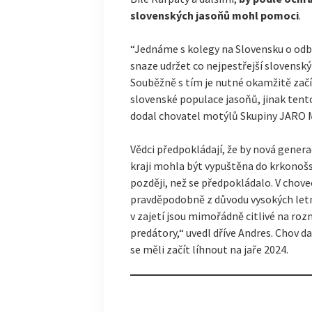
slovenských jasoňů mohl pomoci
.
“Jednáme s kolegy na Slovensku o odb
snaze udržet co nejpestřejší slovensk
Souběžně s tím je nutné okamžitě začí
slovenské populace jasoňů, jinak tent
dodal chovatel motýlů Skupiny JARO M
Vědci předpokládají, že by nová gener
kraji mohla být vypuštěna do krkonošsk
později, než se předpokládalo. V chov
pravděpodobně z důvodu vysokých letn
v zajetí jsou mimořádně citlivé na ro
predátory,“ uvedl dříve Andres. Chov dal
se měli začít líhnout na jaře 2024.