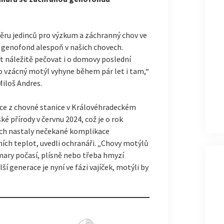
ěru jedinců pro výzkum a záchranný chov ve
ý genofond alespoň v našich chovech.
t náležitě pečovat i o domovy poslední
o vzácný motýl vyhyne během pár let i tam,“
iloš Andres.
ace z chovné stanice v Královéhradeckém
é přírody v červnu 2024, což je o rok
ech nastaly nečekané komplikace
ích teplot, uvedli ochranáři. „Chovy motýlů
zmary počasí, plísně nebo třeba hmyzí
ší generace je nyní ve fázi vajíček, motýli by