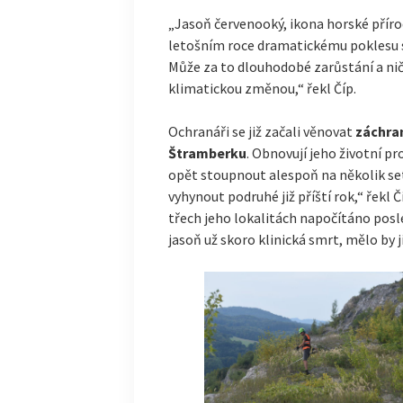
„Jasoň červenooký, ikona horské přírod
letošním roce dramatickému poklesu svý
Může za to dlouhodobé zarůstání a niče
klimatickou změnou,“ řekl Číp.
Ochranáři se již začali věnovat
záchra
Štramberku
. Obnovují jeho životní p
opět stoupnout alespoň na několik set
vyhynout podruhé již příští rok,“ řekl 
třech jeho lokalitách napočítáno posled
jasoň už skoro klinická smrt, mělo by j