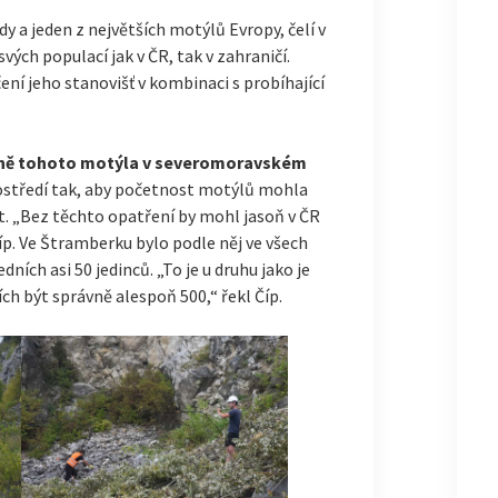
y a jeden z největších motýlů Evropy, čelí v
ch populací jak v ČR, tak v zahraničí.
ní jeho stanovišť v kombinaci s probíhající
ně tohoto motýla v severomoravském
rostředí tak, aby početnost motýlů mohla
. „Bez těchto opatření by mohl jasoň v ČR
Číp. Ve Štramberku bylo podle něj ve všech
ních asi 50 jedinců. „To je u druhu jako je
ích být správně alespoň 500,“ řekl Číp.