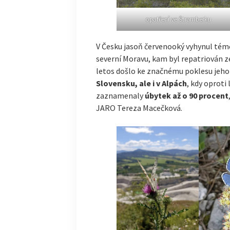
opatření ve Štramberku
V Česku jasoň červenooký vyhynul téměř 
severní Moravu, kam byl repatriován z
letos došlo ke značnému poklesu jeho
Slovensku, ale i v Alpách
, kdy oprot
zaznamenaly
úbytek až o 90 procent
JARO Tereza Macečková.