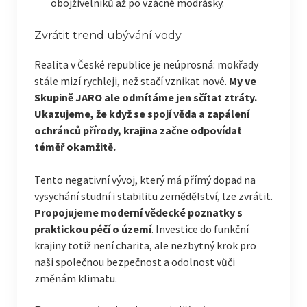
obojživelníků až po vzácné modrásky.
Zvrátit trend ubývání vody
Realita v České republice je neúprosná: mokřady
stále mizí rychleji, než stačí vznikat nové.
My ve
Skupině JARO ale odmítáme jen sčítat ztráty.
Ukazujeme, že když se spojí věda a zapálení
ochránců přírody, krajina začne odpovídat
téměř okamžitě.
Tento negativní vývoj, který má přímý dopad na
vysychání studní i stabilitu zemědělství, lze zvrátit.
Propojujeme moderní vědecké poznatky s
praktickou péčí o území
. Investice do funkční
krajiny totiž není charita, ale nezbytný krok pro
naši společnou bezpečnost a odolnost vůči
změnám klimatu.