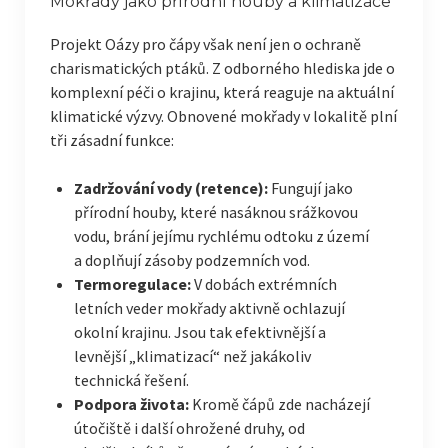
Mokřady jako přírodní houby a klimatizace
Projekt Oázy pro čápy však není jen o ochraně
charismatických ptáků. Z odborného hlediska jde o
komplexní péči o krajinu, která reaguje na aktuální
klimatické výzvy. Obnovené mokřady v lokalitě plní
tři zásadní funkce:
Zadržování vody (retence):
Fungují jako
přírodní houby, které nasáknou srážkovou
vodu, brání jejímu rychlému odtoku z území
a doplňují zásoby podzemních vod.
Termoregulace:
V dobách extrémních
letních veder mokřady aktivně ochlazují
okolní krajinu. Jsou tak efektivnější a
levnější „klimatizací“ než jakákoliv
technická řešení.
Podpora života:
Kromě čápů zde nacházejí
útočiště i další ohrožené druhy, od