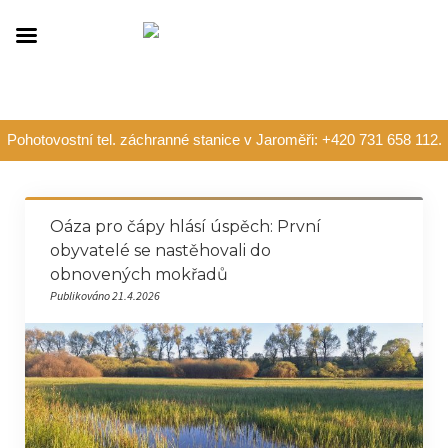
Pohotovostní tel. záchranné stanice v Jaroměři: +420 731 658 112.
Oáza pro čápy hlásí úspěch: První
obyvatelé se nastěhovali do
obnovených mokřadů
Publikováno 21.4.2026