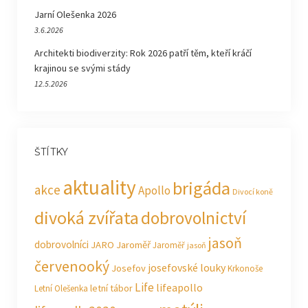
Jarní Olešenka 2026
3.6.2026
Architekti biodiverzity: Rok 2026 patří těm, kteří kráčí
krajinou se svými stády
12.5.2026
ŠTÍTKY
aktuality
brigáda
akce
Apollo
Divocí koně
divoká zvířata
dobrovolnictví
jasoň
dobrovolníci
JARO Jaroměř
Jaroměř
jasoň
červenooký
josefovské louky
Josefov
Krkonoše
Life
lifeapollo
letní tábor
Letní Olešenka