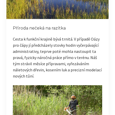
Příroda nečeká na razítka
Cesta k funkční krajině bývá trnitá. V případě Oázy
pro čápy jí předcházely stovky hodin vyčerpávající
administrativy, teprve poté mohla nastoupit ta
pravá, fyzicky náročná práce přímo v terénu. Náš
tým strávil měsíce přípravami, vyřezáváním
náletových dřevin, kosením luk a precizní modelací
nových tůní.