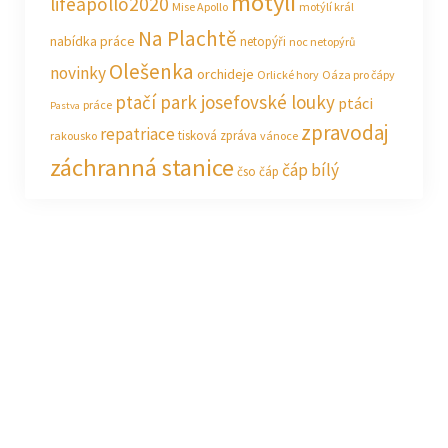
motýli
lifeapollo2020
Mise Apollo
motýlí král
Na Plachtě
nabídka práce
netopýři
noc netopýrů
Olešenka
novinky
orchideje
Orlické hory
Oáza pro čápy
ptačí park josefovské louky
ptáci
práce
Pastva
zpravodaj
repatriace
tisková zpráva
rakousko
vánoce
záchranná stanice
čáp bílý
čso
čáp