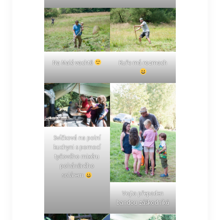
Na Malé vachtě
Kuře má rozmach
Svíčková na polní
kuchyni s pomocí
tyčového mixéru
poháněného
solárem
Vojta přepaden
bandou záškodníků