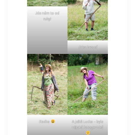
Jde nám to od
ruky!
Jirka brousí
Radka
A ještě Lucka – byla
nějaká fotogenická