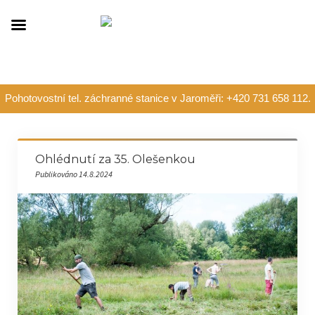
Pohotovostní tel. záchranné stanice v Jaroměři: +420 731 658 112.
Ohlédnutí za 35. Olešenkou
Publikováno 14.8.2024