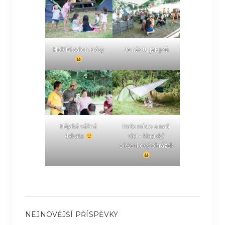
Holčičí salon krásy
Je nás tu jak psů
Nějaká vážná
Naše místo a naši
debata
vlci – klasický
olešenkový obrázek
NEJNOVĚJŠÍ PŘÍSPĚVKY