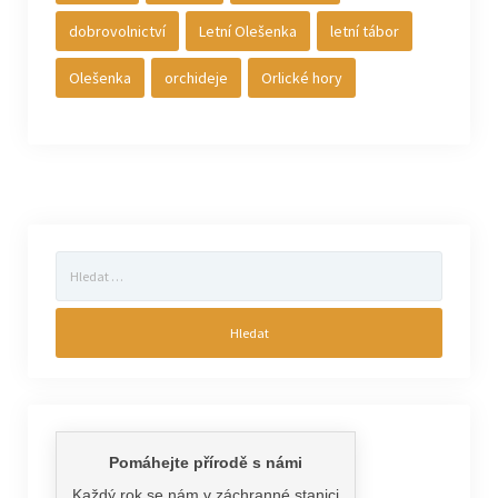
dobrovolnictví
Letní Olešenka
letní tábor
Olešenka
orchideje
Orlické hory
Vyhledávání