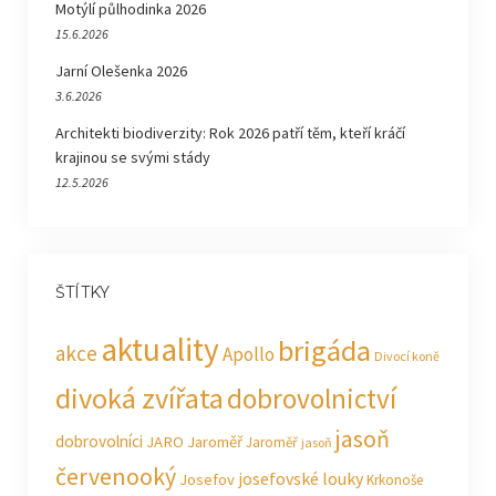
Motýlí půlhodinka 2026
15.6.2026
Jarní Olešenka 2026
3.6.2026
Architekti biodiverzity: Rok 2026 patří těm, kteří kráčí
krajinou se svými stády
12.5.2026
ŠTÍTKY
aktuality
brigáda
akce
Apollo
Divocí koně
divoká zvířata
dobrovolnictví
jasoň
dobrovolníci
JARO Jaroměř
Jaroměř
jasoň
červenooký
josefovské louky
Josefov
Krkonoše