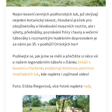
Nejen kosení cenných podhorských luk, jež skrývají
nejeden botanický skvost, hloubení jezírek pro
obojživelníky a likvidování invazních rostlin, ale i
výlety, přednášky, poznávání flóry i fauny a večerní
táboráky s rozmanitým hudebním doprovodem je
za námi po 35. v podhůří Orlických hor!
Podívejte se, jak jsme se měli a přečtěte si něco víc
o našem legendárním táboře v článku
Sekáči s
kosami u Olešenky podporují druhovou pestrost
mokřadních luk
, kde najdete i zajímavé video!
Foto: Eliška Riegerová, více fotek najdete
tady
.