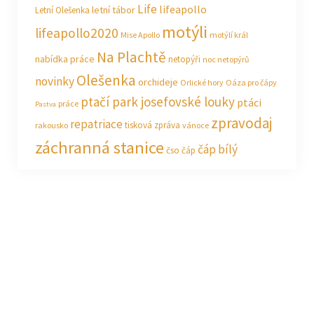
Life
lifeapollo
letní tábor
Letní Olešenka
motýli
lifeapollo2020
Mise Apollo
motýlí král
Na Plachtě
nabídka práce
netopýři
noc netopýrů
Olešenka
novinky
orchideje
Orlické hory
Oáza pro čápy
ptačí park josefovské louky
ptáci
práce
Pastva
zpravodaj
repatriace
tisková zpráva
rakousko
vánoce
záchranná stanice
čáp bílý
čso
čáp