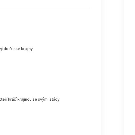
jí do české krajiny
kteří kráčí krajinou se svými stády