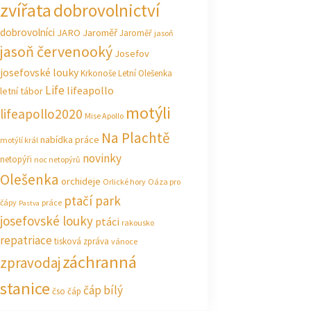
zvířata
dobrovolnictví
dobrovolníci
JARO Jaroměř
Jaroměř
jasoň
jasoň červenooký
Josefov
josefovské louky
Krkonoše
Letní Olešenka
Life
lifeapollo
letní tábor
motýli
lifeapollo2020
Mise Apollo
Na Plachtě
nabídka práce
motýlí král
novinky
netopýři
noc netopýrů
Olešenka
orchideje
Orlické hory
Oáza pro
ptačí park
čápy
práce
Pastva
josefovské louky
ptáci
rakousko
repatriace
tisková zpráva
vánoce
záchranná
zpravodaj
stanice
čáp bílý
čso
čáp