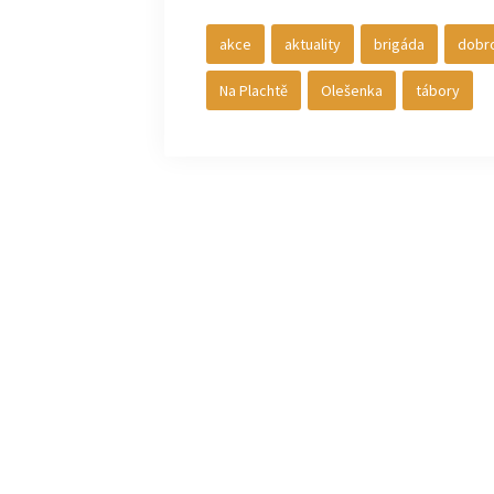
akce
aktuality
brigáda
dobro
Na Plachtě
Olešenka
tábory