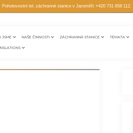
Pohotovostní tel. záchranné stanice v Jaroměři: +420 731 658 112.
 JSME
NAŠE ČINNOSTI
ZÁCHRANNÁ STANICE
TÉMATA
NSLATIONS