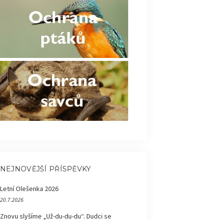
NEJNOVĚJŠÍ PŘÍSPĚVKY
Letní Olešenka 2026
20.7.2026
Znovu slyšíme „Už-du-du-du“. Dudci se